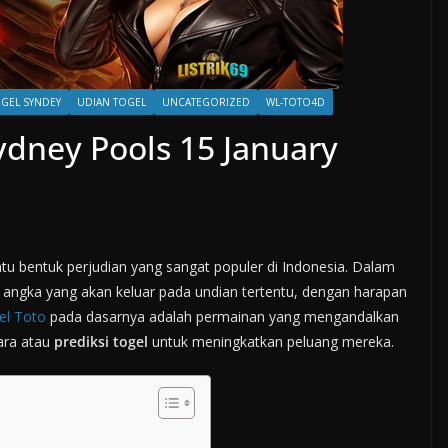
GEL SYNDEY
UDIAN TOGEL
UNCATEGORIZED
WL-TOTO4D
ydney Pools 15 January
tu bentuk perjudian yang sangat populer di Indonesia. Dalam
 angka yang akan keluar pada undian tertentu, dengan harapan
el Toto
pada dasarnya adalah permainan yang mengandalkan
ara atau
prediksi togel
untuk meningkatkan peluang mereka.