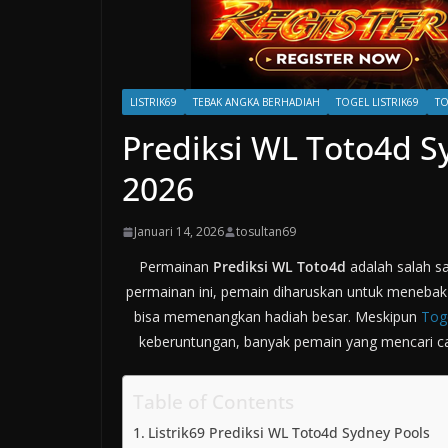
LISTRIK69
TEBAK ANGKA BERHADIAH
TOGEL LISTRIK69
TO
Prediksi WL Toto4d S
2026
Januari 14, 2026
tosultan69
Permainan
Prediksi WL Toto4d
adalah salah sa
permainan ini, pemain diharuskan untuk menebak
bisa memenangkan hadiah besar. Meskipun
Tog
keberuntungan, banyak pemain yang mencari c
Table of Contents
Listrik69 Prediksi WL Toto4d Sydney Pools