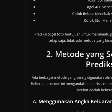
Togel 3D
: Men
Togel 4D
: Meneb
Colok Bebas
: Menebak 
Colok Jitu
: Meneb
Prediksi togel toto bertujuan untuk membantu
tetap saja, tidak ada metode yang b
2. Metode yang 
Predik
Ada berbagai metode yang sering digunakan oleh
Beberapa metode ini mengandalkan analisis matema
Berikut adalah bebe
A.
Menggunakan Angka Keluaran 