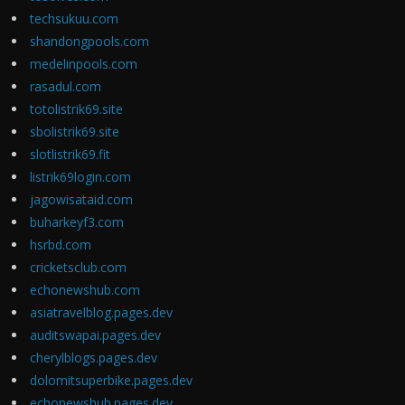
techsukuu.com
shandongpools.com
medelinpools.com
rasadul.com
totolistrik69.site
sbolistrik69.site
slotlistrik69.fit
listrik69login.com
jagowisataid.com
buharkeyf3.com
hsrbd.com
cricketsclub.com
echonewshub.com
asiatravelblog.pages.dev
auditswapai.pages.dev
cherylblogs.pages.dev
dolomitsuperbike.pages.dev
echonewshub.pages.dev