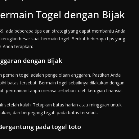
 Bermain Togel dengan Bijak
k69, ada beberapa tips dan strategi yang dapat membantu Anda
rugian besar saat bermain togel. Berikut beberapa tips yang
a Anda terapkan:
nggaran dengan Bijak
leh pemain togel adalah pengelolaan anggaran. Pastikan Anda
ihi batas tersebut. Bermain togel sebaiknya dilakukan dengan
i permainan tanpa merasa terbebani oleh kerugian finansial.
ak setelah kalah. Tetapkan batas harian atau mingguan untuk
kukan, dan berpegang teguh pada batas tersebut.
Bergantung pada togel toto