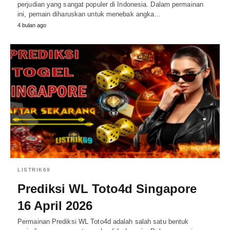
perjudian yang sangat populer di Indonesia. Dalam permainan
ini, pemain diharuskan untuk menebak angka…
4 bulan ago
LISTRIK69
Prediksi WL Toto4d Singapore
16 April 2026
Permainan Prediksi WL Toto4d adalah salah satu bentuk