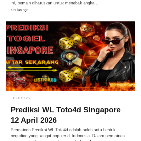
ini, pemain diharuskan untuk menebak angka…
4 bulan ago
LISTRIK69
Prediksi WL Toto4d Singapore
12 April 2026
Permainan Prediksi WL Toto4d adalah salah satu bentuk
perjudian yang sangat populer di Indonesia. Dalam permainan