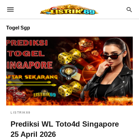
Togel Sgp
LISTRIK69
Prediksi WL Toto4d Singapore
25 April 2026