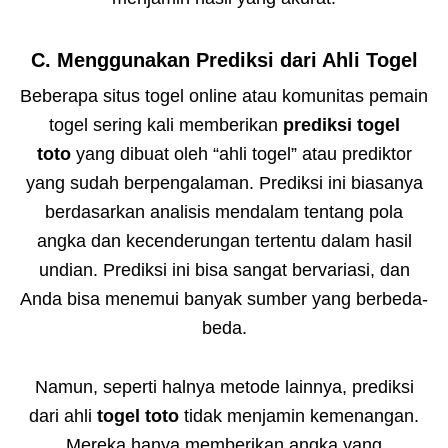
C.
Menggunakan Prediksi dari Ahli Togel
Beberapa situs togel online atau komunitas pemain
togel sering kali memberikan
prediksi togel
toto
yang dibuat oleh “ahli togel” atau prediktor
yang sudah berpengalaman. Prediksi ini biasanya
berdasarkan analisis mendalam tentang pola
angka dan kecenderungan tertentu dalam hasil
undian. Prediksi ini bisa sangat bervariasi, dan
Anda bisa menemui banyak sumber yang berbeda-
beda.
Namun, seperti halnya metode lainnya, prediksi
dari ahli
togel toto
tidak menjamin kemenangan.
Mereka hanya memberikan angka yang