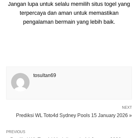
Jangan lupa untuk selalu memilih situs togel yang
terpercaya dan aman untuk memastikan
pengalaman bermain yang lebih baik.
tosultan69
NEXT
Prediksi WL Toto4d Sydney Pools 15 January 2026 »
PREVIOUS