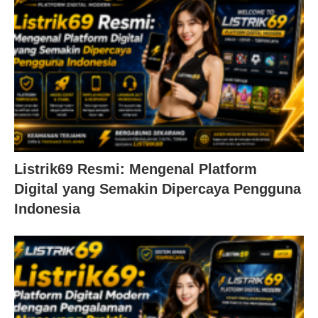
Listrik69 Resmi: Mengenal Platform
Digital yang Semakin Dipercaya Pengguna
Indonesia