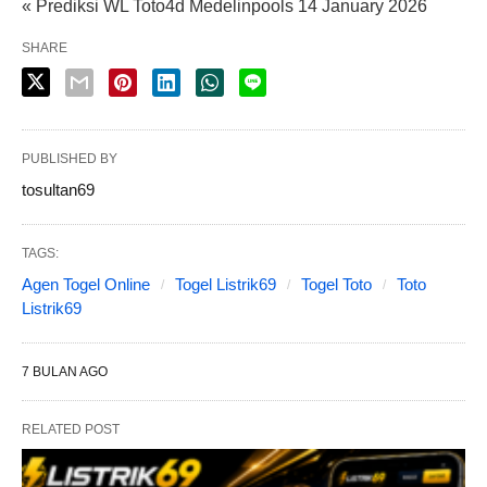
« Prediksi WL Toto4d Medelinpools 14 January 2026
SHARE
PUBLISHED BY
tosultan69
TAGS:
Agen Togel Online
Togel Listrik69
Togel Toto
Toto
Listrik69
7 BULAN AGO
RELATED POST