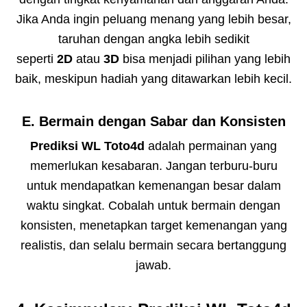
Jika Anda ingin peluang menang yang lebih besar,
taruhan dengan angka lebih sedikit
seperti
2D
atau
3D
bisa menjadi pilihan yang lebih
baik, meskipun hadiah yang ditawarkan lebih kecil.
E.
Bermain dengan Sabar dan Konsisten
Prediksi WL Toto4d
adalah permainan yang
memerlukan kesabaran. Jangan terburu-buru
untuk mendapatkan kemenangan besar dalam
waktu singkat. Cobalah untuk bermain dengan
konsisten, menetapkan target kemenangan yang
realistis, dan selalu bermain secara bertanggung
jawab.