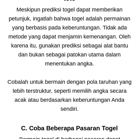
Meskipun prediksi togel dapat memberikan
petunjuk, ingatlah bahwa togel adalah permainan
yang berbasis pada keberuntungan. Tidak ada
metode yang dapat menjamin kemenangan. Oleh
karena itu, gunakan prediksi sebagai alat bantu
dan bukan sebagai patokan utama dalam
menentukan angka.
Cobalah untuk bermain dengan pola taruhan yang
lebih terstruktur, seperti memilih angka secara
acak atau berdasarkan keberuntungan Anda
sendiri.
C.
Coba Beberapa Pasaran Togel