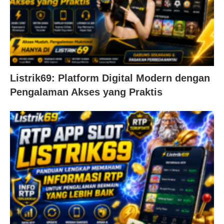
Listrik69: Platform Digital Modern dengan
Pengalaman Akses yang Praktis