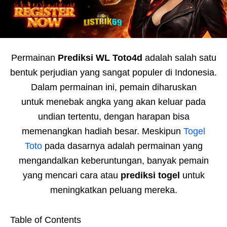
Permainan
Prediksi WL Toto4d
adalah salah satu
bentuk perjudian yang sangat populer di Indonesia.
Dalam permainan ini, pemain diharuskan
untuk menebak angka yang akan keluar pada
undian tertentu, dengan harapan bisa
memenangkan hadiah besar. Meskipun
Togel
Toto
pada dasarnya adalah permainan yang
mengandalkan keberuntungan, banyak pemain
yang mencari cara atau
prediksi togel
untuk
meningkatkan peluang mereka.
Table of Contents