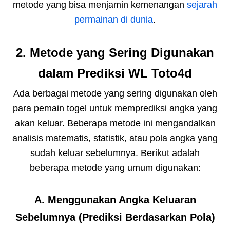
metode yang bisa menjamin kemenangan
sejarah
permainan di dunia
.
2. Metode yang Sering Digunakan
dalam
Prediksi WL Toto4d
Ada berbagai metode yang sering digunakan oleh
para pemain togel untuk memprediksi angka yang
akan keluar. Beberapa metode ini mengandalkan
analisis matematis, statistik, atau pola angka yang
sudah keluar sebelumnya. Berikut adalah
beberapa metode yang umum digunakan:
A.
Menggunakan Angka Keluaran
Sebelumnya (Prediksi Berdasarkan Pola)