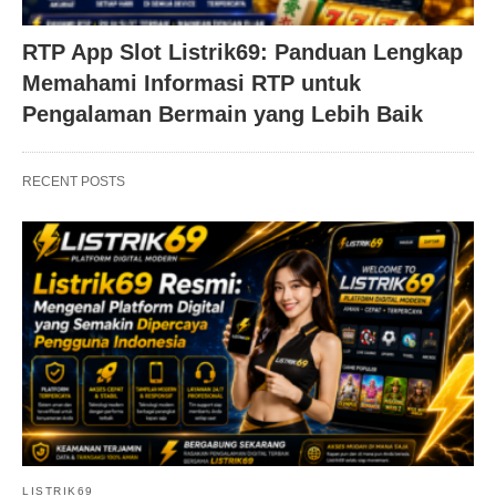
RTP App Slot Listrik69: Panduan Lengkap
Memahami Informasi RTP untuk
Pengalaman Bermain yang Lebih Baik
RECENT POSTS
LISTRIK69