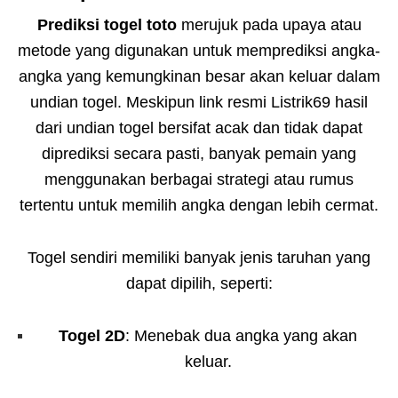
Prediksi togel toto
merujuk pada upaya atau
metode yang digunakan untuk memprediksi angka-
angka yang kemungkinan besar akan keluar dalam
undian togel. Meskipun link resmi Listrik69 hasil
dari undian togel bersifat acak dan tidak dapat
diprediksi secara pasti, banyak pemain yang
menggunakan berbagai strategi atau rumus
tertentu untuk memilih angka dengan lebih cermat.
Togel sendiri memiliki banyak jenis taruhan yang
dapat dipilih, seperti:
Togel 2D
: Menebak dua angka yang akan
keluar.