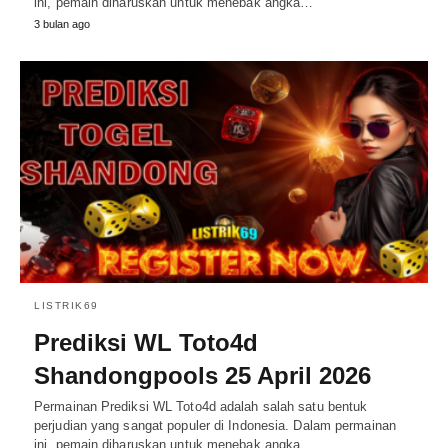
ini, pemain diharuskan untuk menebak angka…
3 bulan ago
LISTRIK69
Prediksi WL Toto4d
Shandongpools 25 April 2026
Permainan Prediksi WL Toto4d adalah salah satu bentuk
perjudian yang sangat populer di Indonesia. Dalam permainan
ini, pemain diharuskan untuk menebak angka…