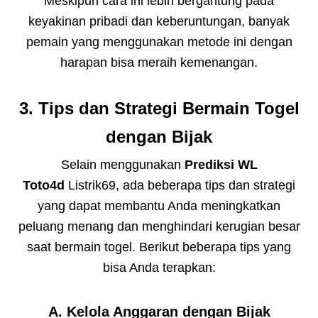
Meskipun cara ini lebih bergantung pada
keyakinan pribadi dan keberuntungan, banyak
pemain yang menggunakan metode ini dengan
harapan bisa meraih kemenangan.
3. Tips dan Strategi Bermain Togel
dengan Bijak
Selain menggunakan
Prediksi WL
Toto4d
Listrik69, ada beberapa tips dan strategi
yang dapat membantu Anda meningkatkan
peluang menang dan menghindari kerugian besar
saat bermain togel. Berikut beberapa tips yang
bisa Anda terapkan:
A.
Kelola Anggaran dengan Bijak