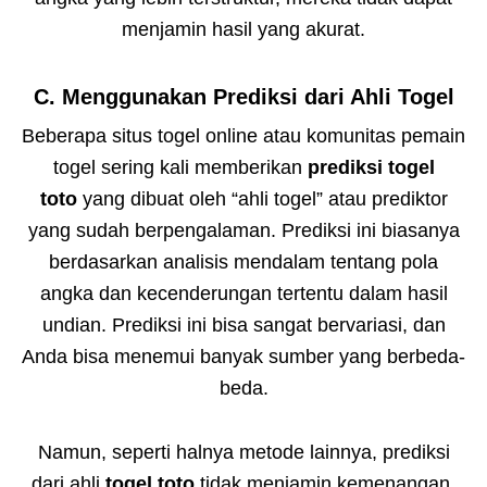
menjamin hasil yang akurat.
C.
Menggunakan Prediksi dari Ahli Togel
Beberapa situs togel online atau komunitas pemain
togel sering kali memberikan
prediksi togel
toto
yang dibuat oleh “ahli togel” atau prediktor
yang sudah berpengalaman. Prediksi ini biasanya
berdasarkan analisis mendalam tentang pola
angka dan kecenderungan tertentu dalam hasil
undian. Prediksi ini bisa sangat bervariasi, dan
Anda bisa menemui banyak sumber yang berbeda-
beda.
Namun, seperti halnya metode lainnya, prediksi
dari ahli
togel toto
tidak menjamin kemenangan.