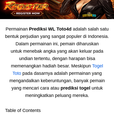
Permainan
Prediksi WL Toto4d
adalah salah satu
bentuk perjudian yang sangat populer di Indonesia.
Dalam permainan ini, pemain diharuskan
untuk menebak angka yang akan keluar pada
undian tertentu, dengan harapan bisa
memenangkan hadiah besar. Meskipun
Togel
Toto
pada dasarnya adalah permainan yang
mengandalkan keberuntungan, banyak pemain
yang mencari cara atau
prediksi togel
untuk
meningkatkan peluang mereka.
Table of Contents