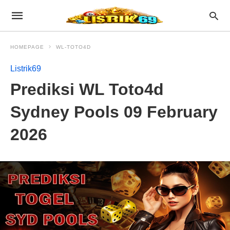
HOMEPAGE
WL-TOTO4D
Listrik69
Prediksi WL Toto4d
Sydney Pools 09 February
2026