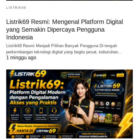
LISTRIK69
Listrik69 Resmi: Mengenal Platform Digital
yang Semakin Dipercaya Pengguna
Indonesia
Listrik69 Resmi Menjadi Pilihan Banyak Pengguna Di tengah
perkembangan teknologi digital yang begitu pesat, kebutuhan…
1 minggu ago