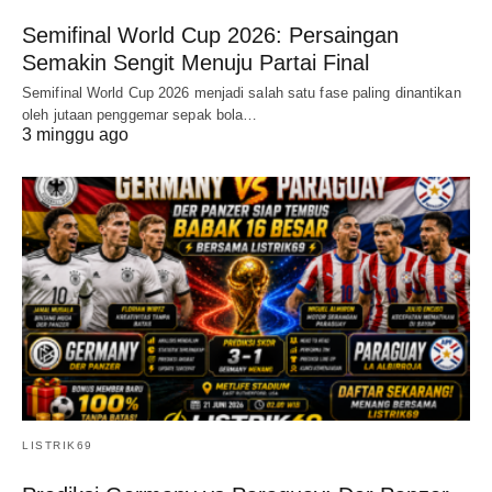
Semifinal World Cup 2026: Persaingan
Semakin Sengit Menuju Partai Final
Semifinal World Cup 2026 menjadi salah satu fase paling dinantikan
oleh jutaan penggemar sepak bola…
3 minggu ago
LISTRIK69