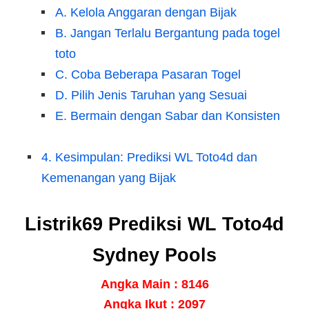
A. Kelola Anggaran dengan Bijak
B. Jangan Terlalu Bergantung pada togel
toto
C. Coba Beberapa Pasaran Togel
D. Pilih Jenis Taruhan yang Sesuai
E. Bermain dengan Sabar dan Konsisten
4. Kesimpulan: Prediksi WL Toto4d dan
Kemenangan yang Bijak
Listrik69 Prediksi WL Toto4d
Sydney Pools
Angka Main : 8146
Angka Ikut : 2097