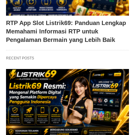
RTP App Slot Listrik69: Panduan Lengkap
Memahami Informasi RTP untuk
Pengalaman Bermain yang Lebih Baik
RECENT POSTS