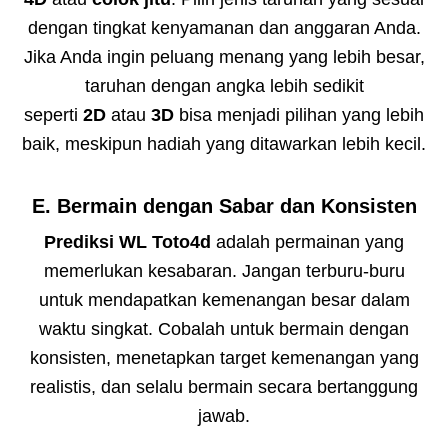
dengan tingkat kenyamanan dan anggaran Anda.
Jika Anda ingin peluang menang yang lebih besar,
taruhan dengan angka lebih sedikit
seperti
2D
atau
3D
bisa menjadi pilihan yang lebih
baik, meskipun hadiah yang ditawarkan lebih kecil.
E.
Bermain dengan Sabar dan Konsisten
Prediksi WL Toto4d
adalah permainan yang
memerlukan kesabaran. Jangan terburu-buru
untuk mendapatkan kemenangan besar dalam
waktu singkat. Cobalah untuk bermain dengan
konsisten, menetapkan target kemenangan yang
realistis, dan selalu bermain secara bertanggung
jawab.