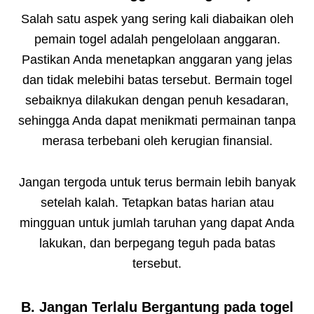
Salah satu aspek yang sering kali diabaikan oleh
pemain togel adalah pengelolaan anggaran.
Pastikan Anda menetapkan anggaran yang jelas
dan tidak melebihi batas tersebut. Bermain togel
sebaiknya dilakukan dengan penuh kesadaran,
sehingga Anda dapat menikmati permainan tanpa
merasa terbebani oleh kerugian finansial.
Jangan tergoda untuk terus bermain lebih banyak
setelah kalah. Tetapkan batas harian atau
mingguan untuk jumlah taruhan yang dapat Anda
lakukan, dan berpegang teguh pada batas
tersebut.
B.
Jangan Terlalu Bergantung pada togel