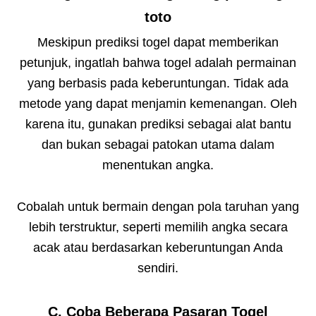
toto
Meskipun prediksi togel dapat memberikan
petunjuk, ingatlah bahwa togel adalah permainan
yang berbasis pada keberuntungan. Tidak ada
metode yang dapat menjamin kemenangan. Oleh
karena itu, gunakan prediksi sebagai alat bantu
dan bukan sebagai patokan utama dalam
menentukan angka.
Cobalah untuk bermain dengan pola taruhan yang
lebih terstruktur, seperti memilih angka secara
acak atau berdasarkan keberuntungan Anda
sendiri.
C.
Coba Beberapa Pasaran Togel