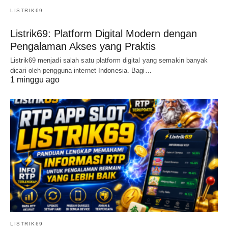
LISTRIK69
Listrik69: Platform Digital Modern dengan
Pengalaman Akses yang Praktis
Listrik69 menjadi salah satu platform digital yang semakin banyak
dicari oleh pengguna internet Indonesia. Bagi…
1 minggu ago
LISTRIK69