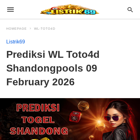
HOMEPAGE
WL-TOTO4D
Listrik69
Prediksi WL Toto4d
Shandongpools 09
February 2026