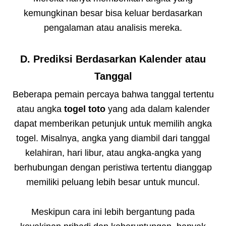
kemungkinan besar bisa keluar berdasarkan
pengalaman atau analisis mereka.
D.
Prediksi Berdasarkan Kalender atau
Tanggal
Beberapa pemain percaya bahwa tanggal tertentu
atau angka
togel toto
yang ada dalam kalender
dapat memberikan petunjuk untuk memilih angka
togel. Misalnya, angka yang diambil dari tanggal
kelahiran, hari libur, atau angka-angka yang
berhubungan dengan peristiwa tertentu dianggap
memiliki peluang lebih besar untuk muncul.
Meskipun cara ini lebih bergantung pada