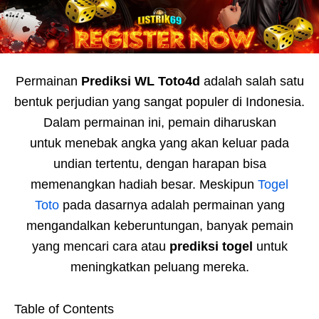
Permainan
Prediksi WL Toto4d
adalah salah satu
bentuk perjudian yang sangat populer di Indonesia.
Dalam permainan ini, pemain diharuskan
untuk menebak angka yang akan keluar pada
undian tertentu, dengan harapan bisa
memenangkan hadiah besar. Meskipun
Togel
Toto
pada dasarnya adalah permainan yang
mengandalkan keberuntungan, banyak pemain
yang mencari cara atau
prediksi togel
untuk
meningkatkan peluang mereka.
Table of Contents