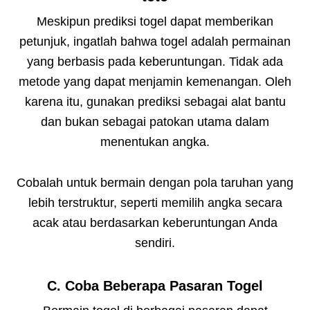
Meskipun prediksi togel dapat memberikan
petunjuk, ingatlah bahwa togel adalah permainan
yang berbasis pada keberuntungan. Tidak ada
metode yang dapat menjamin kemenangan. Oleh
karena itu, gunakan prediksi sebagai alat bantu
dan bukan sebagai patokan utama dalam
menentukan angka.
Cobalah untuk bermain dengan pola taruhan yang
lebih terstruktur, seperti memilih angka secara
acak atau berdasarkan keberuntungan Anda
sendiri.
C.
Coba Beberapa Pasaran Togel