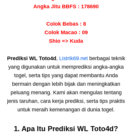
Angka Jitu BBFS : 178690
Colok Bebas : 8
Colok Macao : 09
Shio => Kuda
Prediksi WL Toto4d
,
Listrik69.net
berbagai teknik
yang digunakan untuk memprediksi angka-angka
togel, serta tips yang dapat membantu Anda
bermain dengan lebih bijak dan meningkatkan
peluang menang. Kami akan mengulas tentang
jenis taruhan, cara kerja prediksi, serta tips praktis
untuk meraih kemenangan di dunia togel.
1. Apa Itu Prediksi WL Toto4d?