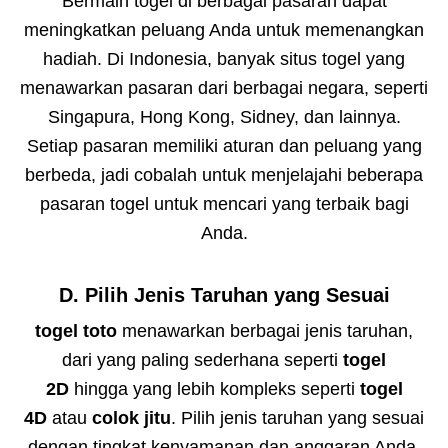
Bermain togel di berbagai pasaran dapat
meningkatkan peluang Anda untuk memenangkan
hadiah. Di Indonesia, banyak situs togel yang
menawarkan pasaran dari berbagai negara, seperti
Singapura, Hong Kong, Sidney, dan lainnya.
Setiap pasaran memiliki aturan dan peluang yang
berbeda, jadi cobalah untuk menjelajahi beberapa
pasaran togel untuk mencari yang terbaik bagi
Anda.
D.
Pilih Jenis Taruhan yang Sesuai
togel toto
menawarkan berbagai jenis taruhan,
dari yang paling sederhana seperti
togel
2D
hingga yang lebih kompleks seperti
togel
4D
atau
colok jitu
. Pilih jenis taruhan yang sesuai
dengan tingkat kenyamanan dan anggaran Anda.