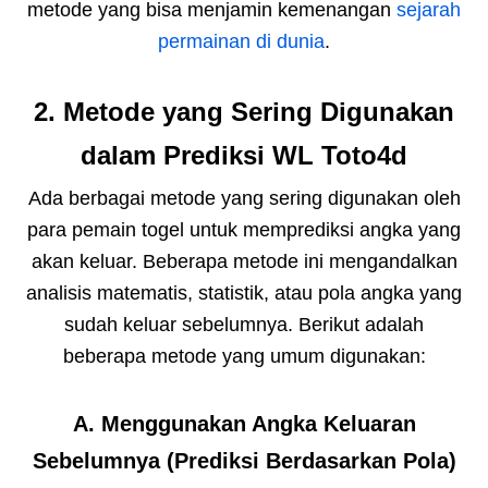
metode yang bisa menjamin kemenangan
sejarah
permainan di dunia
.
2. Metode yang Sering Digunakan
dalam
Prediksi WL Toto4d
Ada berbagai metode yang sering digunakan oleh
para pemain togel untuk memprediksi angka yang
akan keluar. Beberapa metode ini mengandalkan
analisis matematis, statistik, atau pola angka yang
sudah keluar sebelumnya. Berikut adalah
beberapa metode yang umum digunakan:
A.
Menggunakan Angka Keluaran
Sebelumnya (Prediksi Berdasarkan Pola)