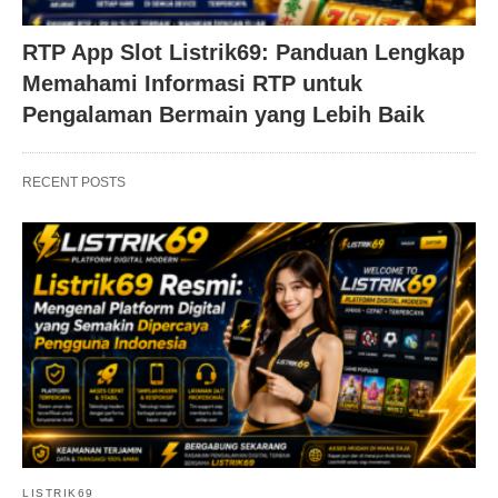
RTP App Slot Listrik69: Panduan Lengkap
Memahami Informasi RTP untuk
Pengalaman Bermain yang Lebih Baik
RECENT POSTS
LISTRIK69