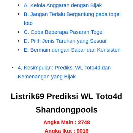
A. Kelola Anggaran dengan Bijak
B. Jangan Terlalu Bergantung pada togel
toto
C. Coba Beberapa Pasaran Togel
D. Pilih Jenis Taruhan yang Sesuai
E. Bermain dengan Sabar dan Konsisten
4. Kesimpulan: Prediksi WL Toto4d dan
Kemenangan yang Bijak
Listrik69 Prediksi WL Toto4d
Shandongpools
Angka Main : 2748
Angka Ikut : 9016