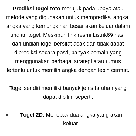
Prediksi togel toto
merujuk pada upaya atau
metode yang digunakan untuk memprediksi angka-
angka yang kemungkinan besar akan keluar dalam
undian togel. Meskipun link resmi Listrik69 hasil
dari undian togel bersifat acak dan tidak dapat
diprediksi secara pasti, banyak pemain yang
menggunakan berbagai strategi atau rumus
tertentu untuk memilih angka dengan lebih cermat.
Togel sendiri memiliki banyak jenis taruhan yang
dapat dipilih, seperti:
Togel 2D
: Menebak dua angka yang akan
keluar.