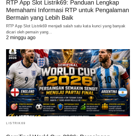
RTP App Slot Listrik69: Panduan Lengkap
Memahami Informasi RTP untuk Pengalaman
Bermain yang Lebih Baik
RTP App Slot Listrik69 menjadi salah satu kata kunci yang banyak
dicari oleh pemain yang…
2 minggu ago
LISTRIK69