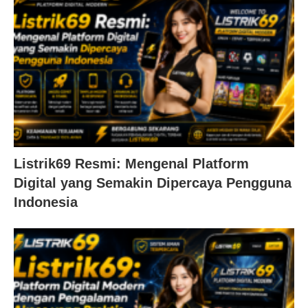
Listrik69 Resmi: Mengenal Platform
Digital yang Semakin Dipercaya Pengguna
Indonesia