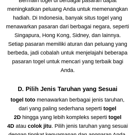
Bermain togel di berbagai pasaran dapat
meningkatkan peluang Anda untuk memenangkan
hadiah. Di Indonesia, banyak situs togel yang
menawarkan pasaran dari berbagai negara, seperti
Singapura, Hong Kong, Sidney, dan lainnya.
Setiap pasaran memiliki aturan dan peluang yang
berbeda, jadi cobalah untuk menjelajahi beberapa
pasaran togel untuk mencari yang terbaik bagi
Anda.
D.
Pilih Jenis Taruhan yang Sesuai
togel toto
menawarkan berbagai jenis taruhan,
dari yang paling sederhana seperti
togel
2D
hingga yang lebih kompleks seperti
togel
4D
atau
colok jitu
. Pilih jenis taruhan yang sesuai
dengan tingkat kenyamanan dan anggaran Anda.