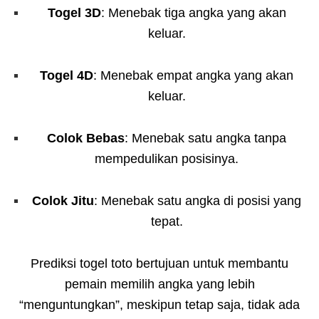
Togel 3D
: Menebak tiga angka yang akan
keluar.
Togel 4D
: Menebak empat angka yang akan
keluar.
Colok Bebas
: Menebak satu angka tanpa
mempedulikan posisinya.
Colok Jitu
: Menebak satu angka di posisi yang
tepat.
Prediksi togel toto bertujuan untuk membantu
pemain memilih angka yang lebih
“menguntungkan”, meskipun tetap saja, tidak ada