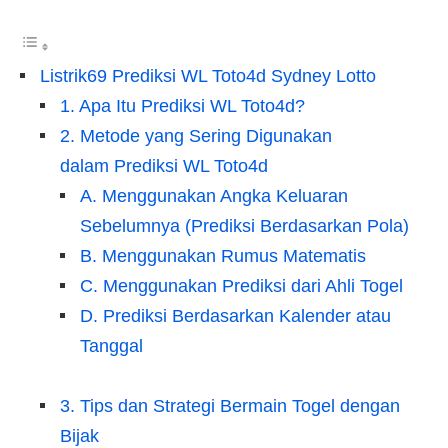
Listrik69 Prediksi WL Toto4d Sydney Lotto
1. Apa Itu Prediksi WL Toto4d?
2. Metode yang Sering Digunakan
dalam Prediksi WL Toto4d
A. Menggunakan Angka Keluaran
Sebelumnya (Prediksi Berdasarkan Pola)
B. Menggunakan Rumus Matematis
C. Menggunakan Prediksi dari Ahli Togel
D. Prediksi Berdasarkan Kalender atau
Tanggal
3. Tips dan Strategi Bermain Togel dengan
Bijak