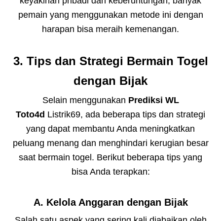
keyakinan pribadi dan keberuntungan, banyak
pemain yang menggunakan metode ini dengan
harapan bisa meraih kemenangan.
3. Tips dan Strategi Bermain Togel
dengan Bijak
Selain menggunakan
Prediksi WL
Toto4d
Listrik69, ada beberapa tips dan strategi
yang dapat membantu Anda meningkatkan
peluang menang dan menghindari kerugian besar
saat bermain togel. Berikut beberapa tips yang
bisa Anda terapkan:
A.
Kelola Anggaran dengan Bijak
Salah satu aspek yang sering kali diabaikan oleh