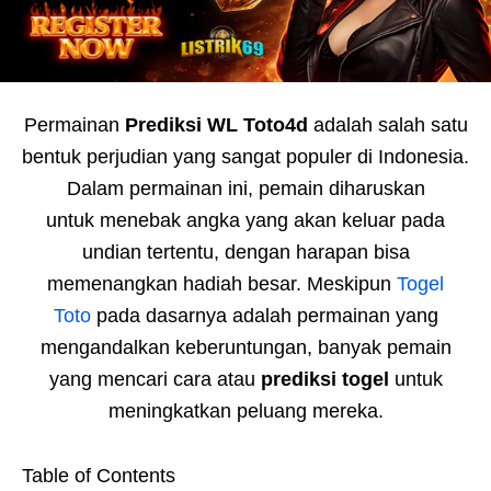
Permainan
Prediksi WL Toto4d
adalah salah satu
bentuk perjudian yang sangat populer di Indonesia.
Dalam permainan ini, pemain diharuskan
untuk menebak angka yang akan keluar pada
undian tertentu, dengan harapan bisa
memenangkan hadiah besar. Meskipun
Togel
Toto
pada dasarnya adalah permainan yang
mengandalkan keberuntungan, banyak pemain
yang mencari cara atau
prediksi togel
untuk
meningkatkan peluang mereka.
Table of Contents