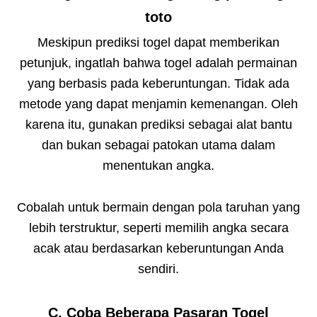
toto
Meskipun prediksi togel dapat memberikan
petunjuk, ingatlah bahwa togel adalah permainan
yang berbasis pada keberuntungan. Tidak ada
metode yang dapat menjamin kemenangan. Oleh
karena itu, gunakan prediksi sebagai alat bantu
dan bukan sebagai patokan utama dalam
menentukan angka.
Cobalah untuk bermain dengan pola taruhan yang
lebih terstruktur, seperti memilih angka secara
acak atau berdasarkan keberuntungan Anda
sendiri.
C.
Coba Beberapa Pasaran Togel