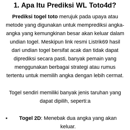
1. Apa Itu Prediksi WL Toto4d?
Prediksi togel toto
merujuk pada upaya atau
metode yang digunakan untuk memprediksi angka-
angka yang kemungkinan besar akan keluar dalam
undian togel. Meskipun link resmi Listrik69 hasil
dari undian togel bersifat acak dan tidak dapat
diprediksi secara pasti, banyak pemain yang
menggunakan berbagai strategi atau rumus
tertentu untuk memilih angka dengan lebih cermat.
Togel sendiri memiliki banyak jenis taruhan yang
dapat dipilih, seperti:a
Togel 2D
: Menebak dua angka yang akan
keluar.