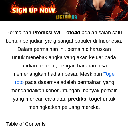
Permainan
Prediksi WL Toto4d
adalah salah satu
bentuk perjudian yang sangat populer di Indonesia.
Dalam permainan ini, pemain diharuskan
untuk menebak angka yang akan keluar pada
undian tertentu, dengan harapan bisa
memenangkan hadiah besar. Meskipun
Togel
Toto
pada dasarnya adalah permainan yang
mengandalkan keberuntungan, banyak pemain
yang mencari cara atau
prediksi togel
untuk
meningkatkan peluang mereka.
Table of Contents