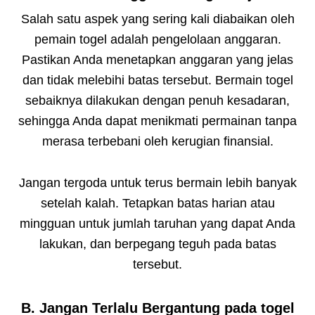
Salah satu aspek yang sering kali diabaikan oleh
pemain togel adalah pengelolaan anggaran.
Pastikan Anda menetapkan anggaran yang jelas
dan tidak melebihi batas tersebut. Bermain togel
sebaiknya dilakukan dengan penuh kesadaran,
sehingga Anda dapat menikmati permainan tanpa
merasa terbebani oleh kerugian finansial.
Jangan tergoda untuk terus bermain lebih banyak
setelah kalah. Tetapkan batas harian atau
mingguan untuk jumlah taruhan yang dapat Anda
lakukan, dan berpegang teguh pada batas
tersebut.
B.
Jangan Terlalu Bergantung pada togel