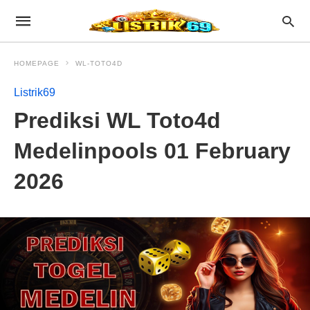
HOMEPAGE
WL-TOTO4D
Listrik69
Prediksi WL Toto4d
Medelinpools 01 February
2026