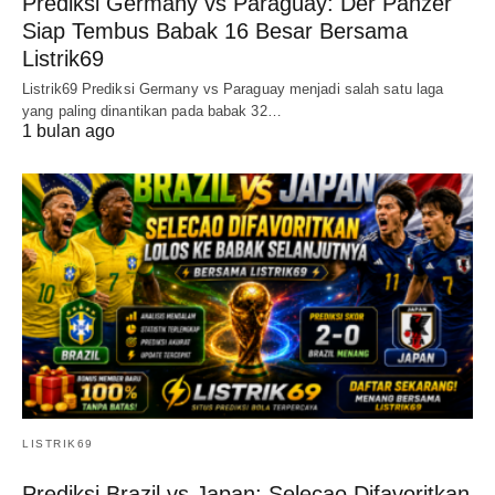
Prediksi Germany vs Paraguay: Der Panzer
Siap Tembus Babak 16 Besar Bersama
Listrik69
Listrik69 Prediksi Germany vs Paraguay menjadi salah satu laga
yang paling dinantikan pada babak 32…
1 bulan ago
LISTRIK69
Prediksi Brazil vs Japan: Selecao Difavoritkan