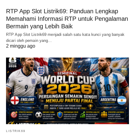
RTP App Slot Listrik69: Panduan Lengkap
Memahami Informasi RTP untuk Pengalaman
Bermain yang Lebih Baik
RTP App Slot Listrik69 menjadi salah satu kata kunci yang banyak
dicari oleh pemain yang…
2 minggu ago
LISTRIK69