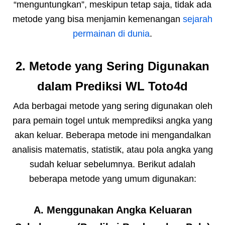
“menguntungkan”, meskipun tetap saja, tidak ada
metode yang bisa menjamin kemenangan
sejarah
permainan di dunia
.
2. Metode yang Sering Digunakan
dalam
Prediksi WL Toto4d
Ada berbagai metode yang sering digunakan oleh
para pemain togel untuk memprediksi angka yang
akan keluar. Beberapa metode ini mengandalkan
analisis matematis, statistik, atau pola angka yang
sudah keluar sebelumnya. Berikut adalah
beberapa metode yang umum digunakan:
A.
Menggunakan Angka Keluaran