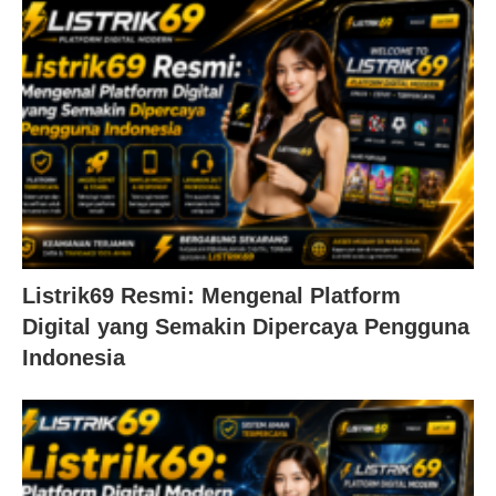
Listrik69 Resmi: Mengenal Platform
Digital yang Semakin Dipercaya Pengguna
Indonesia