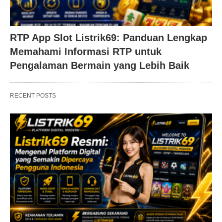
RTP App Slot Listrik69: Panduan Lengkap
Memahami Informasi RTP untuk
Pengalaman Bermain yang Lebih Baik
RECENT POSTS