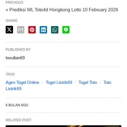
PREVIOUS
« Prediksi WL Toto4d Hongkong Lotto 10 February 2026
SHARE
PUBLISHED BY
tosultan69
TAGS:
Agen Togel Online
Togel Listrik69
Togel Toto
Toto
Listrik69
6 BULAN AGO
RELATED POST