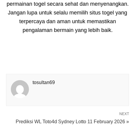
permainan togel secara sehat dan menyenangkan.
Jangan lupa untuk selalu memilih situs togel yang
terpercaya dan aman untuk memastikan
pengalaman bermain yang lebih baik.
tosultan69
NEXT
Prediksi WL Toto4d Sydney Lotto 11 February 2026 »