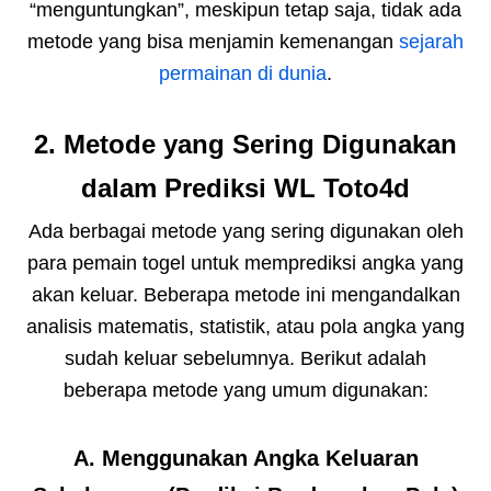
“menguntungkan”, meskipun tetap saja, tidak ada
metode yang bisa menjamin kemenangan
sejarah
permainan di dunia
.
2. Metode yang Sering Digunakan
dalam
Prediksi WL Toto4d
Ada berbagai metode yang sering digunakan oleh
para pemain togel untuk memprediksi angka yang
akan keluar. Beberapa metode ini mengandalkan
analisis matematis, statistik, atau pola angka yang
sudah keluar sebelumnya. Berikut adalah
beberapa metode yang umum digunakan:
A.
Menggunakan Angka Keluaran