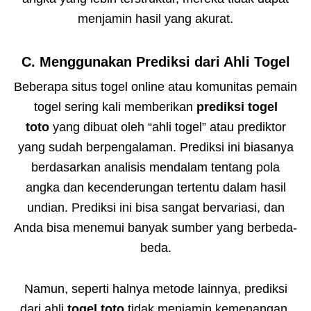
menjamin hasil yang akurat.
C.
Menggunakan Prediksi dari Ahli Togel
Beberapa situs togel online atau komunitas pemain
togel sering kali memberikan
prediksi togel
toto
yang dibuat oleh “ahli togel” atau prediktor
yang sudah berpengalaman. Prediksi ini biasanya
berdasarkan analisis mendalam tentang pola
angka dan kecenderungan tertentu dalam hasil
undian. Prediksi ini bisa sangat bervariasi, dan
Anda bisa menemui banyak sumber yang berbeda-
beda.
Namun, seperti halnya metode lainnya, prediksi
dari ahli
togel toto
tidak menjamin kemenangan.