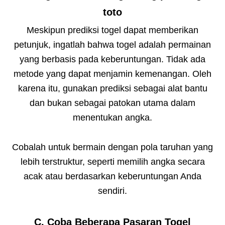
toto
Meskipun prediksi togel dapat memberikan
petunjuk, ingatlah bahwa togel adalah permainan
yang berbasis pada keberuntungan. Tidak ada
metode yang dapat menjamin kemenangan. Oleh
karena itu, gunakan prediksi sebagai alat bantu
dan bukan sebagai patokan utama dalam
menentukan angka.
Cobalah untuk bermain dengan pola taruhan yang
lebih terstruktur, seperti memilih angka secara
acak atau berdasarkan keberuntungan Anda
sendiri.
C.
Coba Beberapa Pasaran Togel