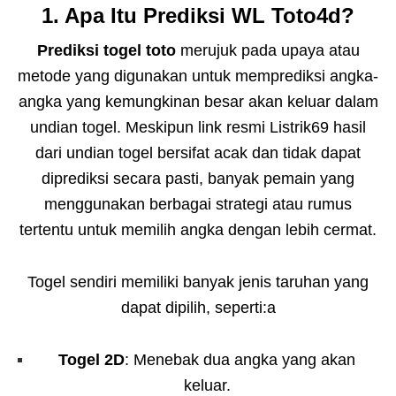
1. Apa Itu Prediksi WL Toto4d?
Prediksi togel toto
merujuk pada upaya atau
metode yang digunakan untuk memprediksi angka-
angka yang kemungkinan besar akan keluar dalam
undian togel. Meskipun link resmi Listrik69 hasil
dari undian togel bersifat acak dan tidak dapat
diprediksi secara pasti, banyak pemain yang
menggunakan berbagai strategi atau rumus
tertentu untuk memilih angka dengan lebih cermat.
Togel sendiri memiliki banyak jenis taruhan yang
dapat dipilih, seperti:a
Togel 2D
: Menebak dua angka yang akan
keluar.