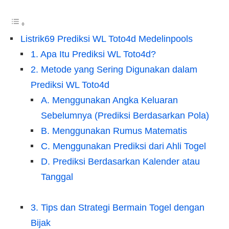
Listrik69 Prediksi WL Toto4d Medelinpools
1. Apa Itu Prediksi WL Toto4d?
2. Metode yang Sering Digunakan dalam
Prediksi WL Toto4d
A. Menggunakan Angka Keluaran
Sebelumnya (Prediksi Berdasarkan Pola)
B. Menggunakan Rumus Matematis
C. Menggunakan Prediksi dari Ahli Togel
D. Prediksi Berdasarkan Kalender atau
Tanggal
3. Tips dan Strategi Bermain Togel dengan
Bijak