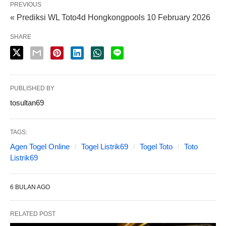
PREVIOUS
« Prediksi WL Toto4d Hongkongpools 10 February 2026
SHARE
PUBLISHED BY
tosultan69
TAGS:
Agen Togel Online
Togel Listrik69
Togel Toto
Toto
Listrik69
6 BULAN AGO
RELATED POST