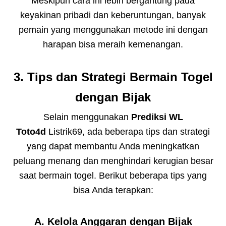
Meskipun cara ini lebih bergantung pada
keyakinan pribadi dan keberuntungan, banyak
pemain yang menggunakan metode ini dengan
harapan bisa meraih kemenangan.
3. Tips dan Strategi Bermain Togel
dengan Bijak
Selain menggunakan
Prediksi WL
Toto4d
Listrik69, ada beberapa tips dan strategi
yang dapat membantu Anda meningkatkan
peluang menang dan menghindari kerugian besar
saat bermain togel. Berikut beberapa tips yang
bisa Anda terapkan:
A.
Kelola Anggaran dengan Bijak