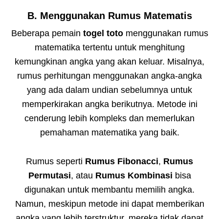
B.
Menggunakan Rumus Matematis
Beberapa pemain
togel toto
menggunakan rumus
matematika tertentu untuk menghitung
kemungkinan angka yang akan keluar. Misalnya,
rumus perhitungan menggunakan angka-angka
yang ada dalam undian sebelumnya untuk
memperkirakan angka berikutnya. Metode ini
cenderung lebih kompleks dan memerlukan
pemahaman matematika yang baik.
Rumus seperti
Rumus Fibonacci
,
Rumus
Permutasi
, atau
Rumus Kombinasi
bisa
digunakan untuk membantu memilih angka.
Namun, meskipun metode ini dapat memberikan
angka yang lebih terstruktur, mereka tidak dapat