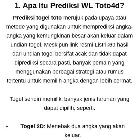
1. Apa Itu Prediksi WL Toto4d?
Prediksi togel toto
merujuk pada upaya atau
metode yang digunakan untuk memprediksi angka-
angka yang kemungkinan besar akan keluar dalam
undian togel. Meskipun link resmi Listrik69 hasil
dari undian togel bersifat acak dan tidak dapat
diprediksi secara pasti, banyak pemain yang
menggunakan berbagai strategi atau rumus
tertentu untuk memilih angka dengan lebih cermat.
Togel sendiri memiliki banyak jenis taruhan yang
dapat dipilih, seperti:
Togel 2D
: Menebak dua angka yang akan
keluar.