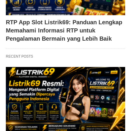
RTP App Slot Listrik69: Panduan Lengkap
Memahami Informasi RTP untuk
Pengalaman Bermain yang Lebih Baik
RECENT POSTS