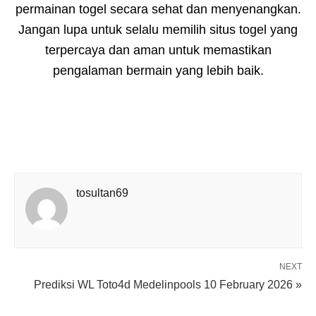
permainan togel secara sehat dan menyenangkan.
Jangan lupa untuk selalu memilih situs togel yang
terpercaya dan aman untuk memastikan
pengalaman bermain yang lebih baik.
tosultan69
NEXT
Prediksi WL Toto4d Medelinpools 10 February 2026 »