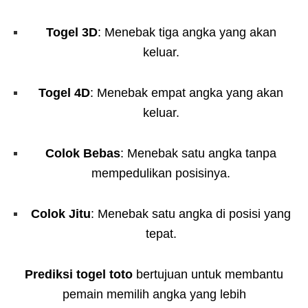
Togel 3D
: Menebak tiga angka yang akan
keluar.
Togel 4D
: Menebak empat angka yang akan
keluar.
Colok Bebas
: Menebak satu angka tanpa
mempedulikan posisinya.
Colok Jitu
: Menebak satu angka di posisi yang
tepat.
Prediksi togel toto
bertujuan untuk membantu
pemain memilih angka yang lebih