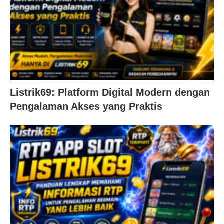
Listrik69: Platform Digital Modern dengan
Pengalaman Akses yang Praktis