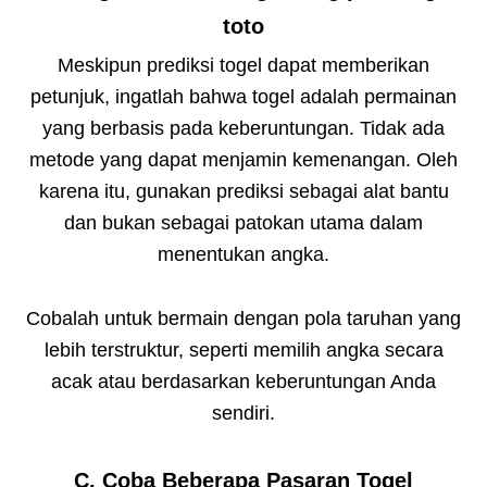
toto
Meskipun prediksi togel dapat memberikan
petunjuk, ingatlah bahwa togel adalah permainan
yang berbasis pada keberuntungan. Tidak ada
metode yang dapat menjamin kemenangan. Oleh
karena itu, gunakan prediksi sebagai alat bantu
dan bukan sebagai patokan utama dalam
menentukan angka.
Cobalah untuk bermain dengan pola taruhan yang
lebih terstruktur, seperti memilih angka secara
acak atau berdasarkan keberuntungan Anda
sendiri.
C.
Coba Beberapa Pasaran Togel