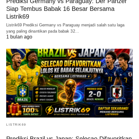
Prediksi Germany vs Paraguay: Der Panzer
Siap Tembus Babak 16 Besar Bersama
Listrik69
Listrik69 Prediksi Germany vs Paraguay menjadi salah satu laga
yang paling dinantikan pada babak 32…
1 bulan ago
LISTRIK69
Prediksi Brazil vs Japan: Selecao Difavoritkan