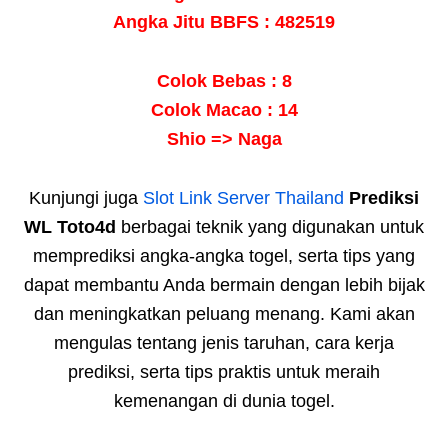
Angka Jitu BBFS : 482519
Colok Bebas : 8
Colok Macao : 14
Shio => Naga
Kunjungi juga
Slot Link Server Thailand
Prediksi
WL Toto4d
berbagai teknik yang digunakan untuk
memprediksi angka-angka togel, serta tips yang
dapat membantu Anda bermain dengan lebih bijak
dan meningkatkan peluang menang. Kami akan
mengulas tentang jenis taruhan, cara kerja
prediksi, serta tips praktis untuk meraih
kemenangan di dunia togel.