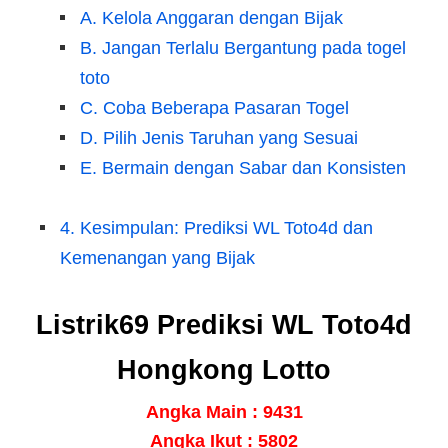
A. Kelola Anggaran dengan Bijak
B. Jangan Terlalu Bergantung pada togel
toto
C. Coba Beberapa Pasaran Togel
D. Pilih Jenis Taruhan yang Sesuai
E. Bermain dengan Sabar dan Konsisten
4. Kesimpulan: Prediksi WL Toto4d dan
Kemenangan yang Bijak
Listrik69 Prediksi WL Toto4d
Hongkong Lotto
Angka Main : 9431
Angka Ikut : 5802