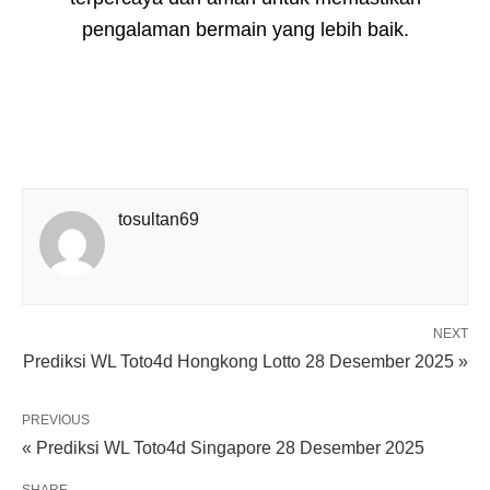
pengalaman bermain yang lebih baik.
tosultan69
NEXT
Prediksi WL Toto4d Hongkong Lotto 28 Desember 2025 »
PREVIOUS
« Prediksi WL Toto4d Singapore 28 Desember 2025