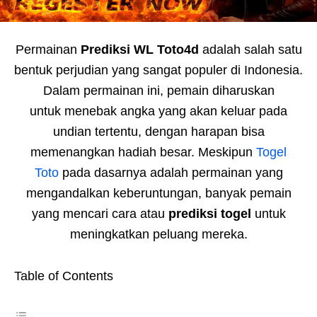
Permainan
Prediksi WL Toto4d
adalah salah satu
bentuk perjudian yang sangat populer di Indonesia.
Dalam permainan ini, pemain diharuskan
untuk menebak angka yang akan keluar pada
undian tertentu, dengan harapan bisa
memenangkan hadiah besar. Meskipun
Togel
Toto
pada dasarnya adalah permainan yang
mengandalkan keberuntungan, banyak pemain
yang mencari cara atau
prediksi togel
untuk
meningkatkan peluang mereka.
Table of Contents