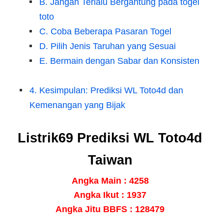
B. Jangan Terlalu Bergantung pada togel
toto
C. Coba Beberapa Pasaran Togel
D. Pilih Jenis Taruhan yang Sesuai
E. Bermain dengan Sabar dan Konsisten
4. Kesimpulan: Prediksi WL Toto4d dan
Kemenangan yang Bijak
Listrik69 Prediksi WL Toto4d
Taiwan
Angka Main : 4258
Angka Ikut : 1937
Angka Jitu BBFS : 128479