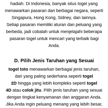
hadiah. Di Indonesia, banyak situs togel yang
menawarkan pasaran dari berbagai negara, seperti
Singapura, Hong Kong, Sidney, dan lainnya.
Setiap pasaran memiliki aturan dan peluang yang
berbeda, jadi cobalah untuk menjelajahi beberapa
pasaran togel untuk mencari yang terbaik bagi
Anda.
D.
Pilih Jenis Taruhan yang Sesuai
togel toto
menawarkan berbagai jenis taruhan,
dari yang paling sederhana seperti
togel
2D
hingga yang lebih kompleks seperti
togel
4D
atau
colok jitu
. Pilih jenis taruhan yang sesuai
dengan tingkat kenyamanan dan anggaran Anda.
Jika Anda ingin peluang menang yang lebih besar,