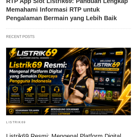
RTP App Slot Listrik69: Panduan Lengkap
Memahami Informasi RTP untuk
Pengalaman Bermain yang Lebih Baik
RECENT POSTS
LISTRIK69
Listrik69 Resmi: Mengenal Platform Digital