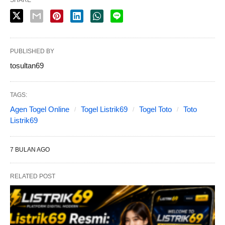
SHARE
PUBLISHED BY
tosultan69
TAGS:
Agen Togel Online
Togel Listrik69
Togel Toto
Toto
Listrik69
7 BULAN AGO
RELATED POST