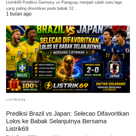
Listrik69 Prediksi Germany vs Paraguay menjadi salah satu laga
yang paling dinantikan pada babak 32…
1 bulan ago
LISTRIK69
Prediksi Brazil vs Japan: Selecao Difavoritkan
Lolos ke Babak Selanjutnya Bersama
Listrik69