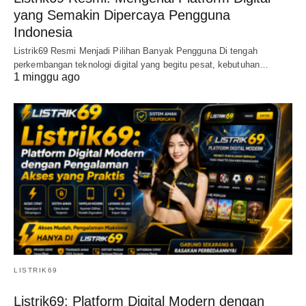
yang Semakin Dipercaya Pengguna
Indonesia
Listrik69 Resmi Menjadi Pilihan Banyak Pengguna Di tengah
perkembangan teknologi digital yang begitu pesat, kebutuhan…
1 minggu ago
LISTRIK69
Listrik69: Platform Digital Modern dengan