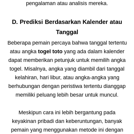
pengalaman atau analisis mereka.
D.
Prediksi Berdasarkan Kalender atau
Tanggal
Beberapa pemain percaya bahwa tanggal tertentu
atau angka
togel toto
yang ada dalam kalender
dapat memberikan petunjuk untuk memilih angka
togel. Misalnya, angka yang diambil dari tanggal
kelahiran, hari libur, atau angka-angka yang
berhubungan dengan peristiwa tertentu dianggap
memiliki peluang lebih besar untuk muncul.
Meskipun cara ini lebih bergantung pada
keyakinan pribadi dan keberuntungan, banyak
pemain yang menggunakan metode ini dengan