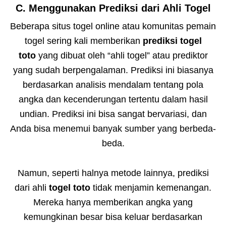
C.
Menggunakan Prediksi dari Ahli Togel
Beberapa situs togel online atau komunitas pemain
togel sering kali memberikan
prediksi togel
toto
yang dibuat oleh “ahli togel” atau prediktor
yang sudah berpengalaman. Prediksi ini biasanya
berdasarkan analisis mendalam tentang pola
angka dan kecenderungan tertentu dalam hasil
undian. Prediksi ini bisa sangat bervariasi, dan
Anda bisa menemui banyak sumber yang berbeda-
beda.
Namun, seperti halnya metode lainnya, prediksi
dari ahli
togel toto
tidak menjamin kemenangan.
Mereka hanya memberikan angka yang
kemungkinan besar bisa keluar berdasarkan