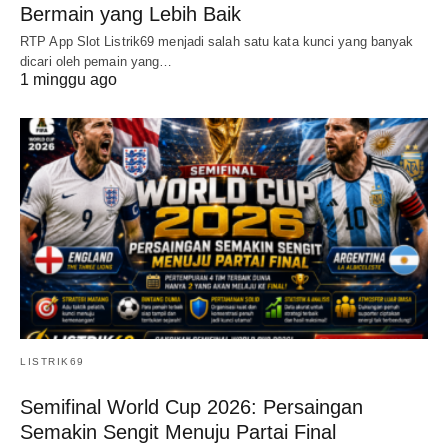
Bermain yang Lebih Baik
RTP App Slot Listrik69 menjadi salah satu kata kunci yang banyak
dicari oleh pemain yang…
1 minggu ago
LISTRIK69
Semifinal World Cup 2026: Persaingan
Semakin Sengit Menuju Partai Final