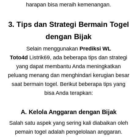
harapan bisa meraih kemenangan.
3. Tips dan Strategi Bermain Togel
dengan Bijak
Selain menggunakan
Prediksi WL
Toto4d
Listrik69, ada beberapa tips dan strategi
yang dapat membantu Anda meningkatkan
peluang menang dan menghindari kerugian besar
saat bermain togel. Berikut beberapa tips yang
bisa Anda terapkan:
A.
Kelola Anggaran dengan Bijak
Salah satu aspek yang sering kali diabaikan oleh
pemain togel adalah pengelolaan anggaran.