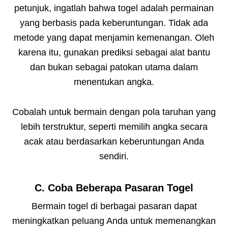
petunjuk, ingatlah bahwa togel adalah permainan
yang berbasis pada keberuntungan. Tidak ada
metode yang dapat menjamin kemenangan. Oleh
karena itu, gunakan prediksi sebagai alat bantu
dan bukan sebagai patokan utama dalam
menentukan angka.
Cobalah untuk bermain dengan pola taruhan yang
lebih terstruktur, seperti memilih angka secara
acak atau berdasarkan keberuntungan Anda
sendiri.
C.
Coba Beberapa Pasaran Togel
Bermain togel di berbagai pasaran dapat
meningkatkan peluang Anda untuk memenangkan