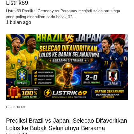
Listrik69
Listrik69 Prediksi Germany vs Paraguay menjadi salah satu laga
yang paling dinantikan pada babak 32…
1 bulan ago
LISTRIK69
Prediksi Brazil vs Japan: Selecao Difavoritkan
Lolos ke Babak Selanjutnya Bersama