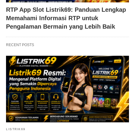
RTP App Slot Listrik69: Panduan Lengkap
Memahami Informasi RTP untuk
Pengalaman Bermain yang Lebih Baik
RECENT POSTS
LISTRIK69