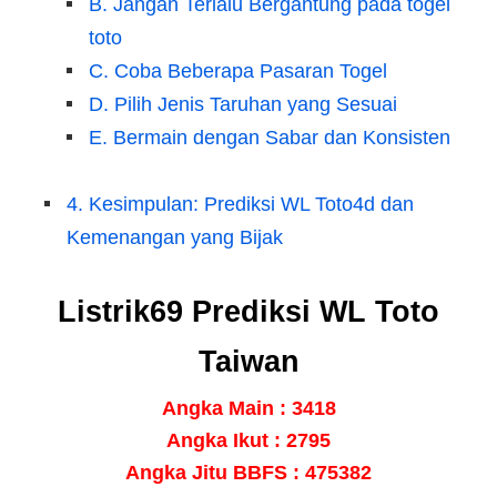
B. Jangan Terlalu Bergantung pada togel
toto
C. Coba Beberapa Pasaran Togel
D. Pilih Jenis Taruhan yang Sesuai
E. Bermain dengan Sabar dan Konsisten
4. Kesimpulan: Prediksi WL Toto4d dan
Kemenangan yang Bijak
Listrik69 Prediksi WL Toto
Taiwan
Angka Main : 3418
Angka Ikut : 2795
Angka Jitu BBFS : 475382