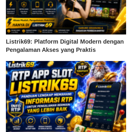
Listrik69: Platform Digital Modern dengan
Pengalaman Akses yang Praktis