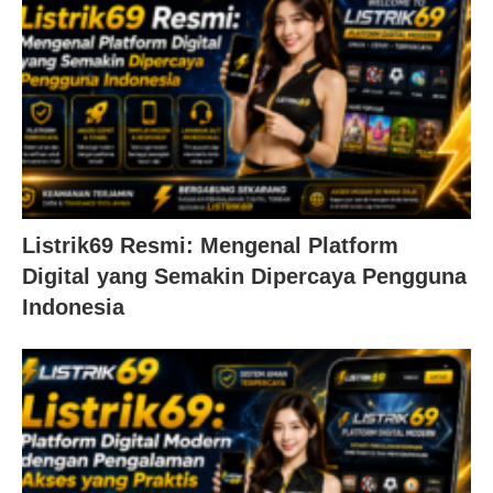
Listrik69 Resmi: Mengenal Platform
Digital yang Semakin Dipercaya Pengguna
Indonesia