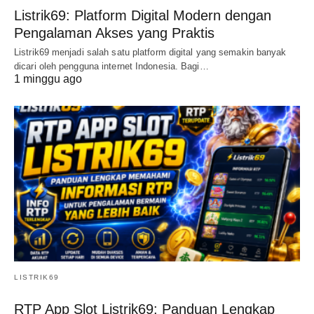
Listrik69: Platform Digital Modern dengan
Pengalaman Akses yang Praktis
Listrik69 menjadi salah satu platform digital yang semakin banyak
dicari oleh pengguna internet Indonesia. Bagi…
1 minggu ago
LISTRIK69
RTP App Slot Listrik69: Panduan Lengkap