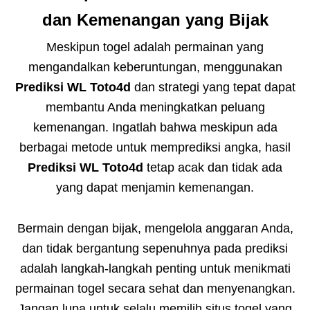
dan Kemenangan yang Bijak
Meskipun togel adalah permainan yang
mengandalkan keberuntungan, menggunakan
Prediksi WL Toto4d
dan strategi yang tepat dapat
membantu Anda meningkatkan peluang
kemenangan. Ingatlah bahwa meskipun ada
berbagai metode untuk memprediksi angka, hasil
Prediksi WL Toto4d
tetap acak dan tidak ada
yang dapat menjamin kemenangan.
Bermain dengan bijak, mengelola anggaran Anda,
dan tidak bergantung sepenuhnya pada prediksi
adalah langkah-langkah penting untuk menikmati
permainan togel secara sehat dan menyenangkan.
Jangan lupa untuk selalu memilih situs togel yang