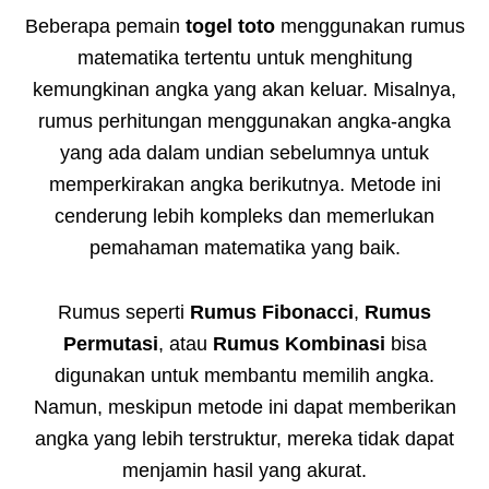
Beberapa pemain
togel toto
menggunakan rumus
matematika tertentu untuk menghitung
kemungkinan angka yang akan keluar. Misalnya,
rumus perhitungan menggunakan angka-angka
yang ada dalam undian sebelumnya untuk
memperkirakan angka berikutnya. Metode ini
cenderung lebih kompleks dan memerlukan
pemahaman matematika yang baik.
Rumus seperti
Rumus Fibonacci
,
Rumus
Permutasi
, atau
Rumus Kombinasi
bisa
digunakan untuk membantu memilih angka.
Namun, meskipun metode ini dapat memberikan
angka yang lebih terstruktur, mereka tidak dapat
menjamin hasil yang akurat.