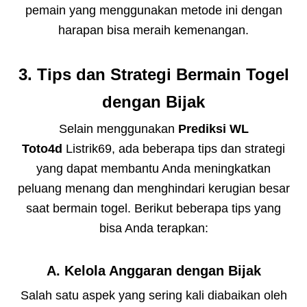
pemain yang menggunakan metode ini dengan
harapan bisa meraih kemenangan.
3. Tips dan Strategi Bermain Togel
dengan Bijak
Selain menggunakan
Prediksi WL
Toto4d
Listrik69, ada beberapa tips dan strategi
yang dapat membantu Anda meningkatkan
peluang menang dan menghindari kerugian besar
saat bermain togel. Berikut beberapa tips yang
bisa Anda terapkan:
A.
Kelola Anggaran dengan Bijak
Salah satu aspek yang sering kali diabaikan oleh