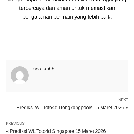
terpercaya dan aman untuk memastikan
pengalaman bermain yang lebih baik.
tosultan69
NEXT
Prediksi WL Toto4d Hongkongpools 15 Maret 2026 »
PREVIOUS
« Prediksi WL Toto4d Singapore 15 Maret 2026