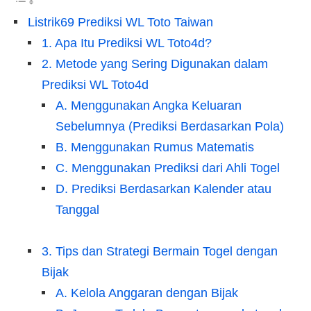
Listrik69 Prediksi WL Toto Taiwan
1. Apa Itu Prediksi WL Toto4d?
2. Metode yang Sering Digunakan dalam
Prediksi WL Toto4d
A. Menggunakan Angka Keluaran
Sebelumnya (Prediksi Berdasarkan Pola)
B. Menggunakan Rumus Matematis
C. Menggunakan Prediksi dari Ahli Togel
D. Prediksi Berdasarkan Kalender atau
Tanggal
3. Tips dan Strategi Bermain Togel dengan
Bijak
A. Kelola Anggaran dengan Bijak