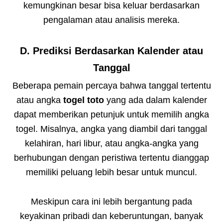
kemungkinan besar bisa keluar berdasarkan
pengalaman atau analisis mereka.
D.
Prediksi Berdasarkan Kalender atau
Tanggal
Beberapa pemain percaya bahwa tanggal tertentu
atau angka
togel toto
yang ada dalam kalender
dapat memberikan petunjuk untuk memilih angka
togel. Misalnya, angka yang diambil dari tanggal
kelahiran, hari libur, atau angka-angka yang
berhubungan dengan peristiwa tertentu dianggap
memiliki peluang lebih besar untuk muncul.
Meskipun cara ini lebih bergantung pada
keyakinan pribadi dan keberuntungan, banyak