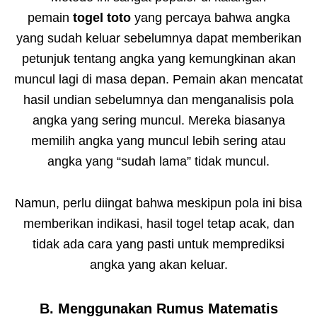
pemain
togel toto
yang percaya bahwa angka
yang sudah keluar sebelumnya dapat memberikan
petunjuk tentang angka yang kemungkinan akan
muncul lagi di masa depan. Pemain akan mencatat
hasil undian sebelumnya dan menganalisis pola
angka yang sering muncul. Mereka biasanya
memilih angka yang muncul lebih sering atau
angka yang “sudah lama” tidak muncul.
Namun, perlu diingat bahwa meskipun pola ini bisa
memberikan indikasi, hasil togel tetap acak, dan
tidak ada cara yang pasti untuk memprediksi
angka yang akan keluar.
B.
Menggunakan Rumus Matematis