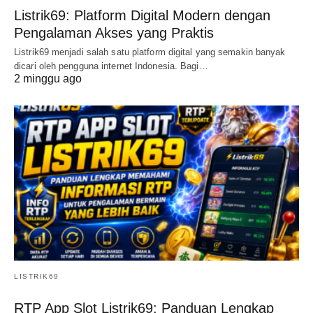
Listrik69: Platform Digital Modern dengan
Pengalaman Akses yang Praktis
Listrik69 menjadi salah satu platform digital yang semakin banyak
dicari oleh pengguna internet Indonesia. Bagi…
2 minggu ago
LISTRIK69
RTP App Slot Listrik69: Panduan Lengkap