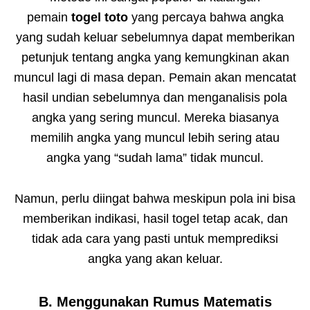
pemain
togel toto
yang percaya bahwa angka
yang sudah keluar sebelumnya dapat memberikan
petunjuk tentang angka yang kemungkinan akan
muncul lagi di masa depan. Pemain akan mencatat
hasil undian sebelumnya dan menganalisis pola
angka yang sering muncul. Mereka biasanya
memilih angka yang muncul lebih sering atau
angka yang “sudah lama” tidak muncul.
Namun, perlu diingat bahwa meskipun pola ini bisa
memberikan indikasi, hasil togel tetap acak, dan
tidak ada cara yang pasti untuk memprediksi
angka yang akan keluar.
B.
Menggunakan Rumus Matematis