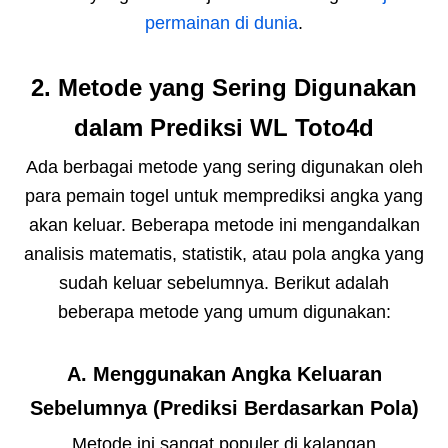
permainan di dunia
.
2. Metode yang Sering Digunakan
dalam
Prediksi WL Toto4d
Ada berbagai metode yang sering digunakan oleh
para pemain togel untuk memprediksi angka yang
akan keluar. Beberapa metode ini mengandalkan
analisis matematis, statistik, atau pola angka yang
sudah keluar sebelumnya. Berikut adalah
beberapa metode yang umum digunakan:
A.
Menggunakan Angka Keluaran
Sebelumnya (Prediksi Berdasarkan Pola)
Metode ini sangat populer di kalangan