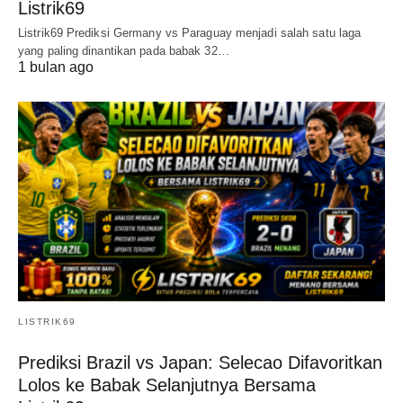
Listrik69
Listrik69 Prediksi Germany vs Paraguay menjadi salah satu laga
yang paling dinantikan pada babak 32…
1 bulan ago
LISTRIK69
Prediksi Brazil vs Japan: Selecao Difavoritkan
Lolos ke Babak Selanjutnya Bersama