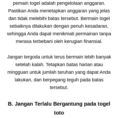
pemain togel adalah pengelolaan anggaran.
Pastikan Anda menetapkan anggaran yang jelas
dan tidak melebihi batas tersebut. Bermain togel
sebaiknya dilakukan dengan penuh kesadaran,
sehingga Anda dapat menikmati permainan tanpa
merasa terbebani oleh kerugian finansial.
Jangan tergoda untuk terus bermain lebih banyak
setelah kalah. Tetapkan batas harian atau
mingguan untuk jumlah taruhan yang dapat Anda
lakukan, dan berpegang teguh pada batas
tersebut.
B.
Jangan Terlalu Bergantung pada togel
toto