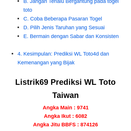
B. Jangan Terlalu Bergantung pada togel
toto
C. Coba Beberapa Pasaran Togel
D. Pilih Jenis Taruhan yang Sesuai
E. Bermain dengan Sabar dan Konsisten
4. Kesimpulan: Prediksi WL Toto4d dan
Kemenangan yang Bijak
Listrik69 Prediksi WL Toto
Taiwan
Angka Main : 9741
Angka Ikut : 6082
Angka Jitu BBFS : 874126