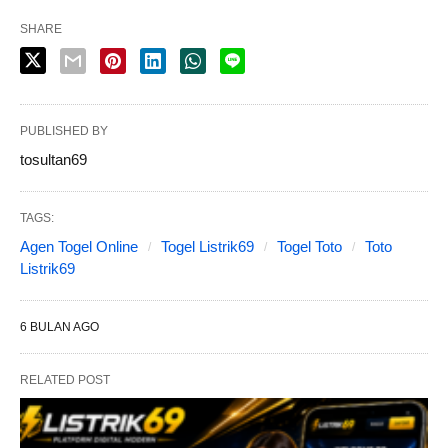
SHARE
PUBLISHED BY
tosultan69
TAGS:
Agen Togel Online
Togel Listrik69
Togel Toto
Toto
Listrik69
6 BULAN AGO
RELATED POST