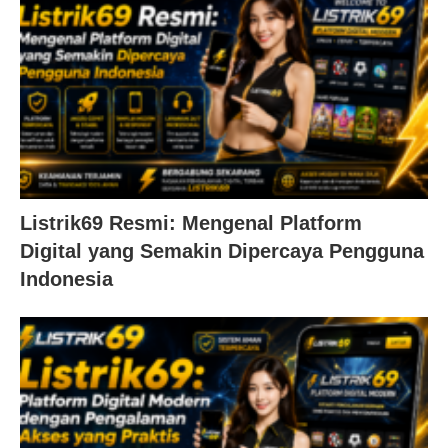
Listrik69 Resmi: Mengenal Platform
Digital yang Semakin Dipercaya Pengguna
Indonesia