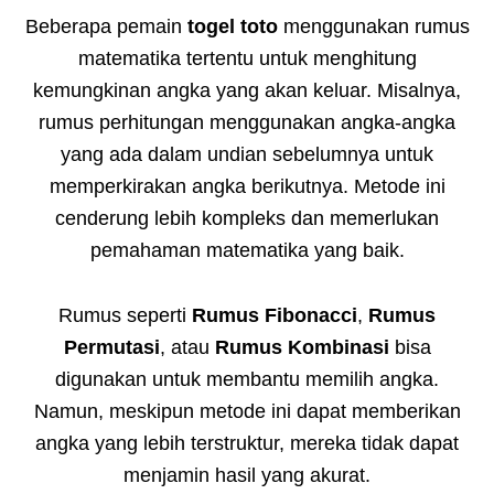
Beberapa pemain
togel toto
menggunakan rumus
matematika tertentu untuk menghitung
kemungkinan angka yang akan keluar. Misalnya,
rumus perhitungan menggunakan angka-angka
yang ada dalam undian sebelumnya untuk
memperkirakan angka berikutnya. Metode ini
cenderung lebih kompleks dan memerlukan
pemahaman matematika yang baik.
Rumus seperti
Rumus Fibonacci
,
Rumus
Permutasi
, atau
Rumus Kombinasi
bisa
digunakan untuk membantu memilih angka.
Namun, meskipun metode ini dapat memberikan
angka yang lebih terstruktur, mereka tidak dapat
menjamin hasil yang akurat.