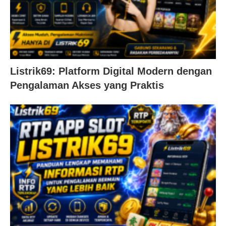
Listrik69: Platform Digital Modern dengan
Pengalaman Akses yang Praktis