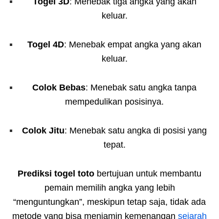
Togel 3D
: Menebak tiga angka yang akan
keluar.
Togel 4D
: Menebak empat angka yang akan
keluar.
Colok Bebas
: Menebak satu angka tanpa
mempedulikan posisinya.
Colok Jitu
: Menebak satu angka di posisi yang
tepat.
Prediksi togel toto
bertujuan untuk membantu
pemain memilih angka yang lebih
“menguntungkan”, meskipun tetap saja, tidak ada
metode yang bisa menjamin kemenangan
sejarah