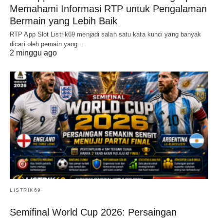
Memahami Informasi RTP untuk Pengalaman
Bermain yang Lebih Baik
RTP App Slot Listrik69 menjadi salah satu kata kunci yang banyak
dicari oleh pemain yang…
2 minggu ago
LISTRIK69
Semifinal World Cup 2026: Persaingan