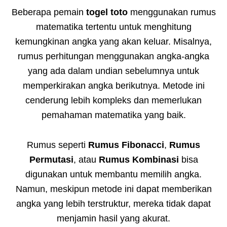
Beberapa pemain
togel toto
menggunakan rumus
matematika tertentu untuk menghitung
kemungkinan angka yang akan keluar. Misalnya,
rumus perhitungan menggunakan angka-angka
yang ada dalam undian sebelumnya untuk
memperkirakan angka berikutnya. Metode ini
cenderung lebih kompleks dan memerlukan
pemahaman matematika yang baik.
Rumus seperti
Rumus Fibonacci
,
Rumus
Permutasi
, atau
Rumus Kombinasi
bisa
digunakan untuk membantu memilih angka.
Namun, meskipun metode ini dapat memberikan
angka yang lebih terstruktur, mereka tidak dapat
menjamin hasil yang akurat.