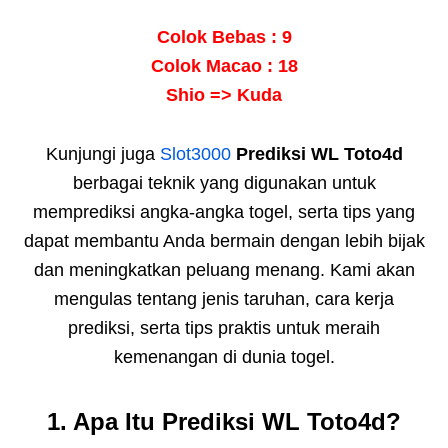
Colok Bebas : 9
Colok Macao : 18
Shio => Kuda
Kunjungi juga
Slot3000
Prediksi WL Toto4d
berbagai teknik yang digunakan untuk
memprediksi angka-angka togel, serta tips yang
dapat membantu Anda bermain dengan lebih bijak
dan meningkatkan peluang menang. Kami akan
mengulas tentang jenis taruhan, cara kerja
prediksi, serta tips praktis untuk meraih
kemenangan di dunia togel.
1. Apa Itu Prediksi WL Toto4d?