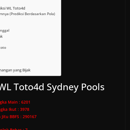
iksi WL Toto4d
nya (Prediksi Berdasarkan Pola)
anggal
ak
toto
nangan yang Bijak
i WL Toto4d Sydney Pools
gka Main : 6201
gka Ikut : 3978
 Jitu BBFS : 290167
olok Bebas : 7