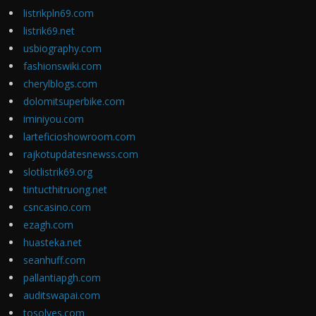
listrikpln69.com
listrik69.net
usbiography.com
fashionswiki.com
cherylblogs.com
dolomitsuperbike.com
iminiyou.com
larteficioshowroom.com
rajkotupdatesnewss.com
slotlistrik69.org
tintucthitruong.net
csncasino.com
ezagh.com
huasteka.net
seanhuff.com
pallantiapgh.com
auditswapai.com
tosolves.com