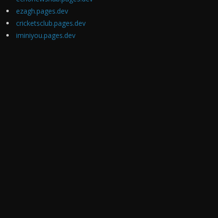
ezagh.pages.dev
cricketsclub.pages.dev
iminiyou.pages.dev