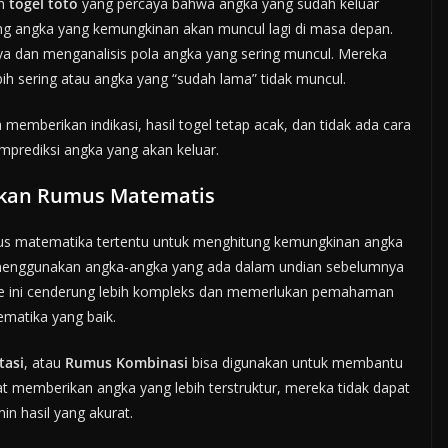
in
togel toto
yang percaya bahwa angka yang sudah keluar
g angka yang kemungkinan akan muncul lagi di masa depan.
a dan menganalisis pola angka yang sering muncul. Mereka
ih sering atau angka yang “sudah lama” tidak muncul.
 memberikan indikasi, hasil togel tetap acak, dan tidak ada cara
mprediksi angka yang akan keluar.
kan Rumus Matematis
 matematika tertentu untuk menghitung kemungkinan angka
n menggunakan angka-angka yang ada dalam undian sebelumnya
e ini cenderung lebih kompleks dan memerlukan pemahaman
matika yang baik.
asi
, atau
Rumus Kombinasi
bisa digunakan untuk membantu
 memberikan angka yang lebih terstruktur, mereka tidak dapat
n hasil yang akurat.