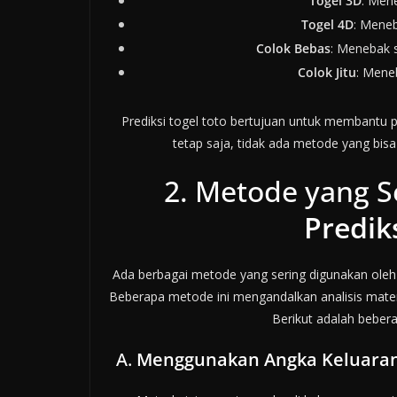
Togel 3D
: Men
Togel 4D
: Meneb
Colok Bebas
: Menebak 
Colok Jitu
: Meneb
Prediksi togel toto bertujuan untuk membantu
tetap saja, tidak ada metode yang b
2. Metode yang 
Predik
Ada berbagai metode yang sering digunakan oleh
Beberapa metode ini mengandalkan analisis matema
Berikut adalah bebe
A.
Menggunakan Angka Keluaran 