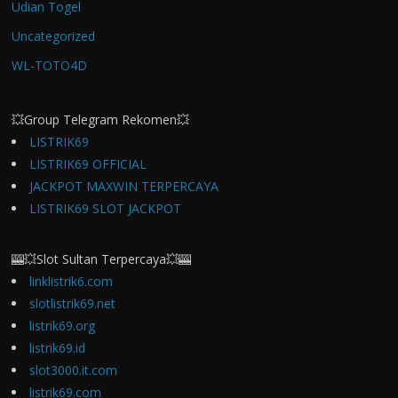
Udian Togel
Uncategorized
WL-TOTO4D
💥Group Telegram Rekomen💥
LISTRIK69
LISTRIK69 OFFICIAL
JACKPOT MAXWIN TERPERCAYA
LISTRIK69 SLOT JACKPOT
🎰💥Slot Sultan Terpercaya💥🎰
linklistrik6.com
slotlistrik69.net
listrik69.org
listrik69.id
slot3000.it.com
listrik69.com