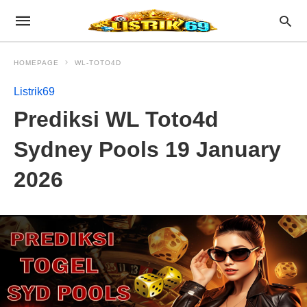
HOMEPAGE
WL-TOTO4D
Listrik69
Prediksi WL Toto4d
Sydney Pools 19 January
2026