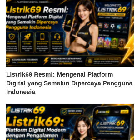
Listrik69 Resmi: Mengenal Platform
Digital yang Semakin Dipercaya Pengguna
Indonesia