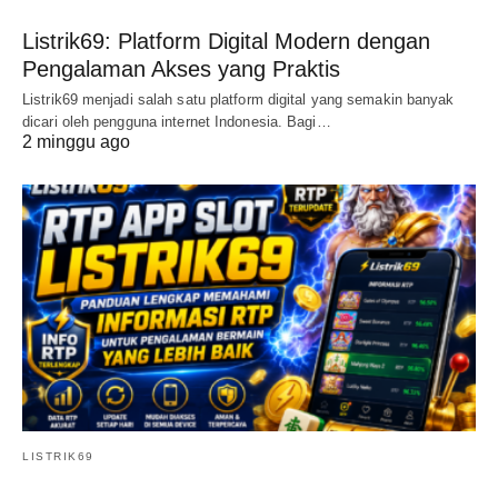
Listrik69: Platform Digital Modern dengan
Pengalaman Akses yang Praktis
Listrik69 menjadi salah satu platform digital yang semakin banyak
dicari oleh pengguna internet Indonesia. Bagi…
2 minggu ago
LISTRIK69