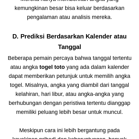
kemungkinan besar bisa keluar berdasarkan
pengalaman atau analisis mereka.
D.
Prediksi Berdasarkan Kalender atau
Tanggal
Beberapa pemain percaya bahwa tanggal tertentu
atau angka
togel toto
yang ada dalam kalender
dapat memberikan petunjuk untuk memilih angka
togel. Misalnya, angka yang diambil dari tanggal
kelahiran, hari libur, atau angka-angka yang
berhubungan dengan peristiwa tertentu dianggap
memiliki peluang lebih besar untuk muncul.
Meskipun cara ini lebih bergantung pada