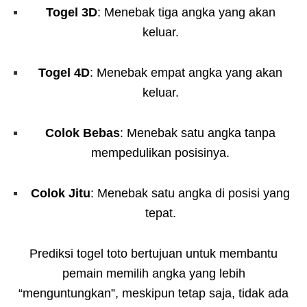
Togel 3D
: Menebak tiga angka yang akan
keluar.
Togel 4D
: Menebak empat angka yang akan
keluar.
Colok Bebas
: Menebak satu angka tanpa
mempedulikan posisinya.
Colok Jitu
: Menebak satu angka di posisi yang
tepat.
Prediksi togel toto bertujuan untuk membantu
pemain memilih angka yang lebih
“menguntungkan”, meskipun tetap saja, tidak ada