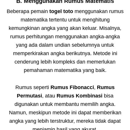
B.
Menggunakan Rumus Matematis
Beberapa pemain
togel toto
menggunakan rumus
matematika tertentu untuk menghitung
kemungkinan angka yang akan keluar. Misalnya,
rumus perhitungan menggunakan angka-angka
yang ada dalam undian sebelumnya untuk
memperkirakan angka berikutnya. Metode ini
cenderung lebih kompleks dan memerlukan
pemahaman matematika yang baik.
Rumus seperti
Rumus Fibonacci
,
Rumus
Permutasi
, atau
Rumus Kombinasi
bisa
digunakan untuk membantu memilih angka.
Namun, meskipun metode ini dapat memberikan
angka yang lebih terstruktur, mereka tidak dapat
menjamin hasil yang akurat.