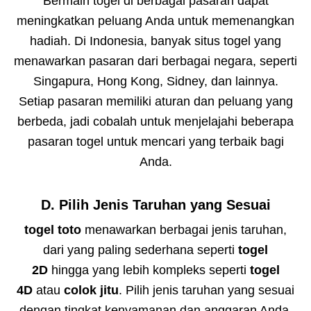
Bermain togel di berbagai pasaran dapat
meningkatkan peluang Anda untuk memenangkan
hadiah. Di Indonesia, banyak situs togel yang
menawarkan pasaran dari berbagai negara, seperti
Singapura, Hong Kong, Sidney, dan lainnya.
Setiap pasaran memiliki aturan dan peluang yang
berbeda, jadi cobalah untuk menjelajahi beberapa
pasaran togel untuk mencari yang terbaik bagi
Anda.
D.
Pilih Jenis Taruhan yang Sesuai
togel toto
menawarkan berbagai jenis taruhan,
dari yang paling sederhana seperti
togel
2D
hingga yang lebih kompleks seperti
togel
4D
atau
colok jitu
. Pilih jenis taruhan yang sesuai
dengan tingkat kenyamanan dan anggaran Anda.