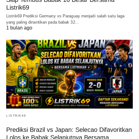
Listrik69
Listrik69 Prediksi Germany vs Paraguay menjadi salah satu laga
yang paling dinantikan pada babak 32…
1 bulan ago
LISTRIK69
Prediksi Brazil vs Japan: Selecao Difavoritkan
Lolos ke Babak Selanjutnya Bersama