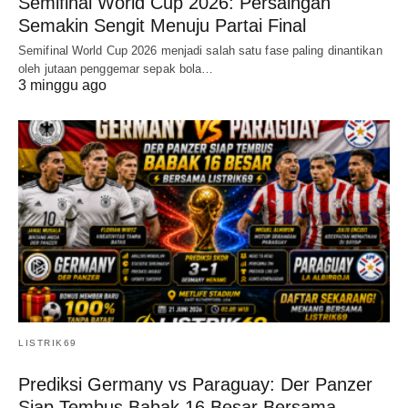
Semifinal World Cup 2026: Persaingan
Semakin Sengit Menuju Partai Final
Semifinal World Cup 2026 menjadi salah satu fase paling dinantikan
oleh jutaan penggemar sepak bola…
3 minggu ago
LISTRIK69
Prediksi Germany vs Paraguay: Der Panzer
Siap Tembus Babak 16 Besar Bersama