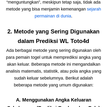
“menguntungkan”, meskipun tetap saja, tidak ada
metode yang bisa menjamin kemenangan
sejarah
permainan di dunia
.
2. Metode yang Sering Digunakan
dalam
Prediksi WL Toto4d
Ada berbagai metode yang sering digunakan oleh
para pemain togel untuk memprediksi angka yang
akan keluar. Beberapa metode ini mengandalkan
analisis matematis, statistik, atau pola angka yang
sudah keluar sebelumnya. Berikut adalah
beberapa metode yang umum digunakan:
A.
Menggunakan Angka Keluaran