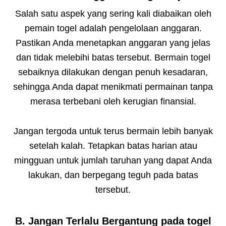
Salah satu aspek yang sering kali diabaikan oleh
pemain togel adalah pengelolaan anggaran.
Pastikan Anda menetapkan anggaran yang jelas
dan tidak melebihi batas tersebut. Bermain togel
sebaiknya dilakukan dengan penuh kesadaran,
sehingga Anda dapat menikmati permainan tanpa
merasa terbebani oleh kerugian finansial.
Jangan tergoda untuk terus bermain lebih banyak
setelah kalah. Tetapkan batas harian atau
mingguan untuk jumlah taruhan yang dapat Anda
lakukan, dan berpegang teguh pada batas
tersebut.
B.
Jangan Terlalu Bergantung pada togel