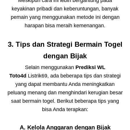
Meskipun cara ini lebih bergantung pada
keyakinan pribadi dan keberuntungan, banyak
pemain yang menggunakan metode ini dengan
harapan bisa meraih kemenangan.
3. Tips dan Strategi Bermain Togel
dengan Bijak
Selain menggunakan
Prediksi WL
Toto4d
Listrik69, ada beberapa tips dan strategi
yang dapat membantu Anda meningkatkan
peluang menang dan menghindari kerugian besar
saat bermain togel. Berikut beberapa tips yang
bisa Anda terapkan:
A.
Kelola Anggaran dengan Bijak