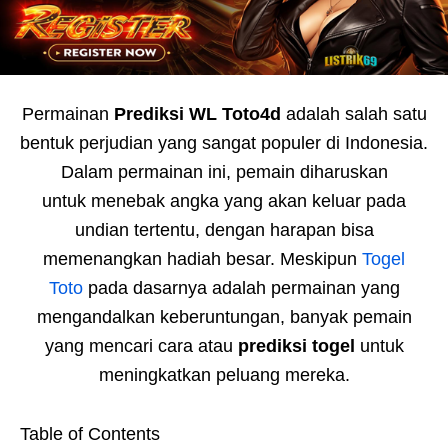
Permainan
Prediksi WL Toto4d
adalah salah satu
bentuk perjudian yang sangat populer di Indonesia.
Dalam permainan ini, pemain diharuskan
untuk menebak angka yang akan keluar pada
undian tertentu, dengan harapan bisa
memenangkan hadiah besar. Meskipun
Togel
Toto
pada dasarnya adalah permainan yang
mengandalkan keberuntungan, banyak pemain
yang mencari cara atau
prediksi togel
untuk
meningkatkan peluang mereka.
Table of Contents