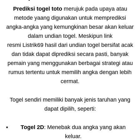
Prediksi togel toto
merujuk pada upaya atau
metode yaang digunakan untuk memprediksi
angka-angka yang kemungkinan besar akan keluar
dalam undian togel. Meskipun link
resmi Listrik69 hasil dari undian togel bersifat acak
dan tidak dapat diprediksi secara pasti, banyak
pemain yang menggunakan berbagai strategi atau
rumus tertentu untuk memilih angka dengan lebih
cermat.
Togel sendiri memiliki banyak jenis taruhan yang
dapat dipilih, seperti:
Togel 2D
: Menebak dua angka yang akan
keluar.