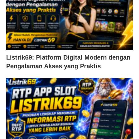
Listrik69: Platform Digital Modern dengan
Pengalaman Akses yang Praktis