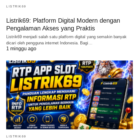
LISTRIK69
Listrik69: Platform Digital Modern dengan
Pengalaman Akses yang Praktis
Listrik69 menjadi salah satu platform digital yang semakin banyak
dicari oleh pengguna internet Indonesia. Bagi…
1 minggu ago
LISTRIK69