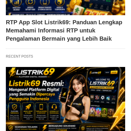
RTP App Slot Listrik69: Panduan Lengkap
Memahami Informasi RTP untuk
Pengalaman Bermain yang Lebih Baik
RECENT POSTS