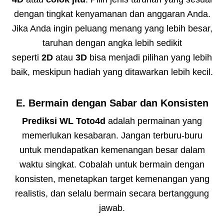
dengan tingkat kenyamanan dan anggaran Anda.
Jika Anda ingin peluang menang yang lebih besar,
taruhan dengan angka lebih sedikit
seperti
2D
atau
3D
bisa menjadi pilihan yang lebih
baik, meskipun hadiah yang ditawarkan lebih kecil.
E.
Bermain dengan Sabar dan Konsisten
Prediksi WL Toto4d
adalah permainan yang
memerlukan kesabaran. Jangan terburu-buru
untuk mendapatkan kemenangan besar dalam
waktu singkat. Cobalah untuk bermain dengan
konsisten, menetapkan target kemenangan yang
realistis, dan selalu bermain secara bertanggung
jawab.