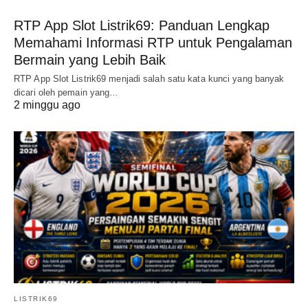
RTP App Slot Listrik69: Panduan Lengkap
Memahami Informasi RTP untuk Pengalaman
Bermain yang Lebih Baik
RTP App Slot Listrik69 menjadi salah satu kata kunci yang banyak
dicari oleh pemain yang…
2 minggu ago
LISTRIK69