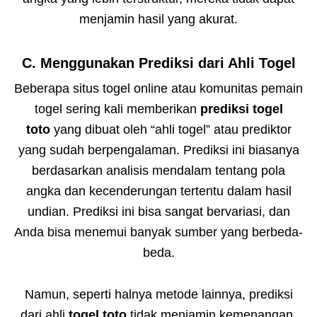
menjamin hasil yang akurat.
C.
Menggunakan Prediksi dari Ahli Togel
Beberapa situs togel online atau komunitas pemain
togel sering kali memberikan
prediksi togel
toto
yang dibuat oleh “ahli togel” atau prediktor
yang sudah berpengalaman. Prediksi ini biasanya
berdasarkan analisis mendalam tentang pola
angka dan kecenderungan tertentu dalam hasil
undian. Prediksi ini bisa sangat bervariasi, dan
Anda bisa menemui banyak sumber yang berbeda-
beda.
Namun, seperti halnya metode lainnya, prediksi
dari ahli
togel toto
tidak menjamin kemenangan.