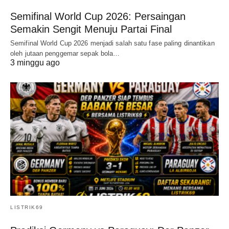
Semifinal World Cup 2026: Persaingan
Semakin Sengit Menuju Partai Final
Semifinal World Cup 2026 menjadi salah satu fase paling dinantikan
oleh jutaan penggemar sepak bola…
3 minggu ago
LISTRIK69