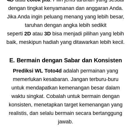
dengan tingkat kenyamanan dan anggaran Anda.
Jika Anda ingin peluang menang yang lebih besar,
taruhan dengan angka lebih sedikit
seperti
2D
atau
3D
bisa menjadi pilihan yang lebih
baik, meskipun hadiah yang ditawarkan lebih kecil.
E.
Bermain dengan Sabar dan Konsisten
Prediksi WL Toto4d
adalah permainan yang
memerlukan kesabaran. Jangan terburu-buru
untuk mendapatkan kemenangan besar dalam
waktu singkat. Cobalah untuk bermain dengan
konsisten, menetapkan target kemenangan yang
realistis, dan selalu bermain secara bertanggung
jawab.