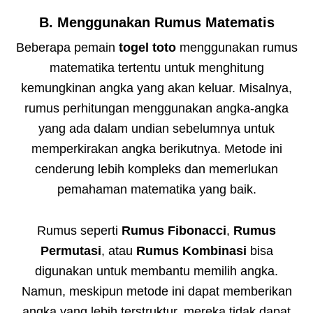
B.
Menggunakan Rumus Matematis
Beberapa pemain
togel toto
menggunakan rumus
matematika tertentu untuk menghitung
kemungkinan angka yang akan keluar. Misalnya,
rumus perhitungan menggunakan angka-angka
yang ada dalam undian sebelumnya untuk
memperkirakan angka berikutnya. Metode ini
cenderung lebih kompleks dan memerlukan
pemahaman matematika yang baik.
Rumus seperti
Rumus Fibonacci
,
Rumus
Permutasi
, atau
Rumus Kombinasi
bisa
digunakan untuk membantu memilih angka.
Namun, meskipun metode ini dapat memberikan
angka yang lebih terstruktur, mereka tidak dapat