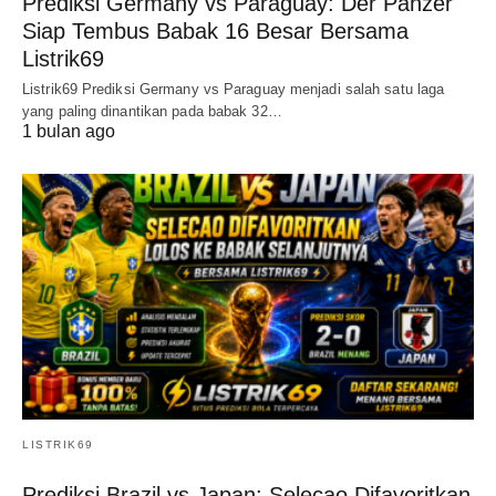
Prediksi Germany vs Paraguay: Der Panzer
Siap Tembus Babak 16 Besar Bersama
Listrik69
Listrik69 Prediksi Germany vs Paraguay menjadi salah satu laga
yang paling dinantikan pada babak 32…
1 bulan ago
LISTRIK69
Prediksi Brazil vs Japan: Selecao Difavoritkan