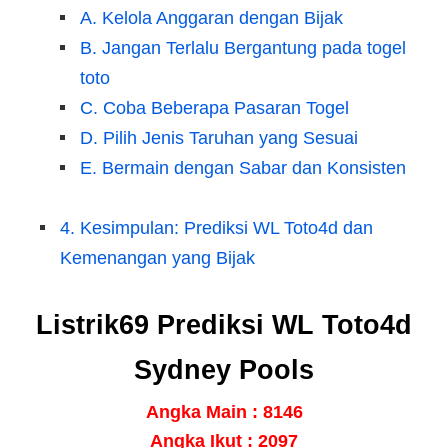
A. Kelola Anggaran dengan Bijak
B. Jangan Terlalu Bergantung pada togel
toto
C. Coba Beberapa Pasaran Togel
D. Pilih Jenis Taruhan yang Sesuai
E. Bermain dengan Sabar dan Konsisten
4. Kesimpulan: Prediksi WL Toto4d dan
Kemenangan yang Bijak
Listrik69 Prediksi WL Toto4d
Sydney Pools
Angka Main : 8146
Angka Ikut : 2097