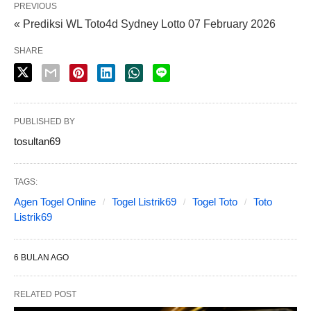
PREVIOUS
« Prediksi WL Toto4d Sydney Lotto 07 February 2026
SHARE
PUBLISHED BY
tosultan69
TAGS:
Agen Togel Online
Togel Listrik69
Togel Toto
Toto
Listrik69
6 BULAN AGO
RELATED POST