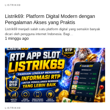
LISTRIK69
Listrik69: Platform Digital Modern dengan
Pengalaman Akses yang Praktis
Listrik69 menjadi salah satu platform digital yang semakin banyak
dicari oleh pengguna internet Indonesia. Bagi…
1 minggu ago
LISTRIK69