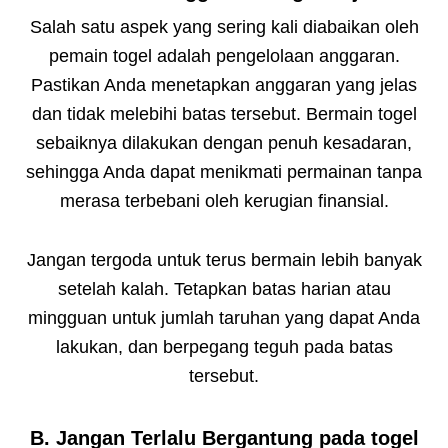
Salah satu aspek yang sering kali diabaikan oleh
pemain togel adalah pengelolaan anggaran.
Pastikan Anda menetapkan anggaran yang jelas
dan tidak melebihi batas tersebut. Bermain togel
sebaiknya dilakukan dengan penuh kesadaran,
sehingga Anda dapat menikmati permainan tanpa
merasa terbebani oleh kerugian finansial.
Jangan tergoda untuk terus bermain lebih banyak
setelah kalah. Tetapkan batas harian atau
mingguan untuk jumlah taruhan yang dapat Anda
lakukan, dan berpegang teguh pada batas
tersebut.
B.
Jangan Terlalu Bergantung pada togel