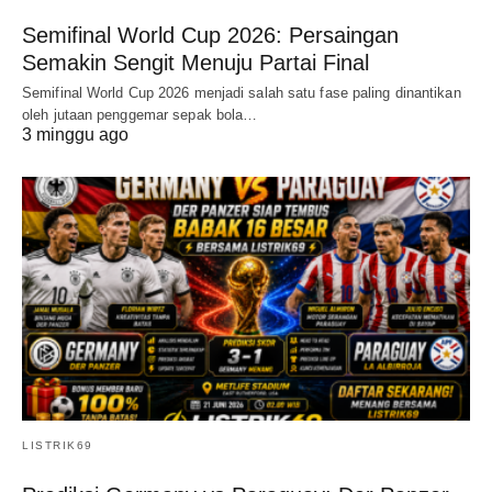
Semifinal World Cup 2026: Persaingan
Semakin Sengit Menuju Partai Final
Semifinal World Cup 2026 menjadi salah satu fase paling dinantikan
oleh jutaan penggemar sepak bola…
3 minggu ago
LISTRIK69