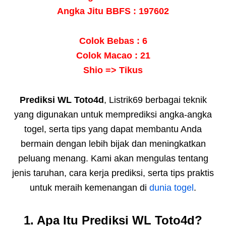
Angka Jitu BBFS : 197602
Colok Bebas : 6
Colok Macao : 21
Shio => Tikus
Prediksi WL Toto4d
, Listrik69 berbagai teknik
yang digunakan untuk memprediksi angka-angka
togel, serta tips yang dapat membantu Anda
bermain dengan lebih bijak dan meningkatkan
peluang menang. Kami akan mengulas tentang
jenis taruhan, cara kerja prediksi, serta tips praktis
untuk meraih kemenangan di
dunia togel
.
1. Apa Itu Prediksi WL Toto4d?