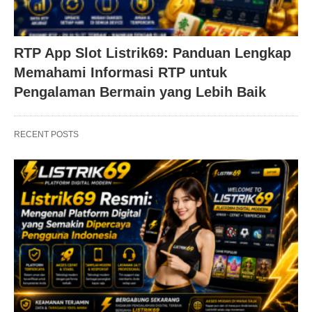
RTP App Slot Listrik69: Panduan Lengkap
Memahami Informasi RTP untuk
Pengalaman Bermain yang Lebih Baik
RECENT POSTS