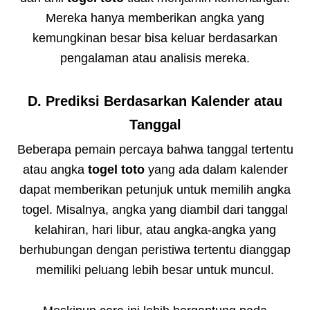
Mereka hanya memberikan angka yang
kemungkinan besar bisa keluar berdasarkan
pengalaman atau analisis mereka.
D.
Prediksi Berdasarkan Kalender atau
Tanggal
Beberapa pemain percaya bahwa tanggal tertentu
atau angka
togel toto
yang ada dalam kalender
dapat memberikan petunjuk untuk memilih angka
togel. Misalnya, angka yang diambil dari tanggal
kelahiran, hari libur, atau angka-angka yang
berhubungan dengan peristiwa tertentu dianggap
memiliki peluang lebih besar untuk muncul.