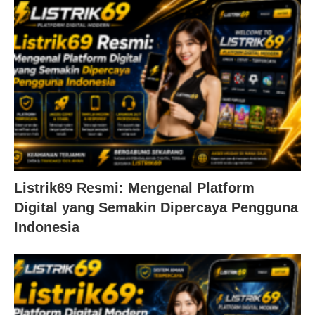
Listrik69 Resmi: Mengenal Platform
Digital yang Semakin Dipercaya Pengguna
Indonesia