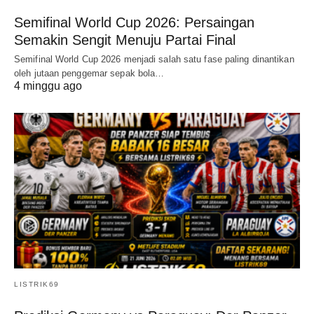
Semifinal World Cup 2026: Persaingan
Semakin Sengit Menuju Partai Final
Semifinal World Cup 2026 menjadi salah satu fase paling dinantikan
oleh jutaan penggemar sepak bola…
4 minggu ago
LISTRIK69