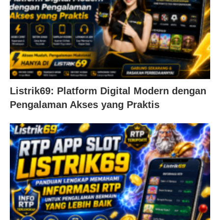
Listrik69: Platform Digital Modern dengan
Pengalaman Akses yang Praktis