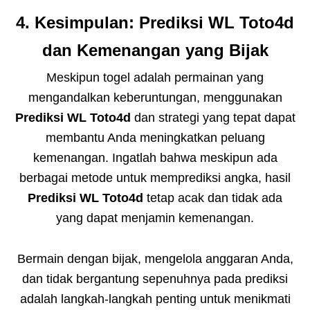
4. Kesimpulan:
Prediksi WL Toto4d
dan Kemenangan yang Bijak
Meskipun togel adalah permainan yang
mengandalkan keberuntungan, menggunakan
Prediksi WL Toto4d
dan strategi yang tepat dapat
membantu Anda meningkatkan peluang
kemenangan. Ingatlah bahwa meskipun ada
berbagai metode untuk memprediksi angka, hasil
Prediksi WL Toto4d
tetap acak dan tidak ada
yang dapat menjamin kemenangan.
Bermain dengan bijak, mengelola anggaran Anda,
dan tidak bergantung sepenuhnya pada prediksi
adalah langkah-langkah penting untuk menikmati