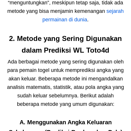
“menguntungkan”, meskipun tetap saja, tidak ada
metode yang bisa menjamin kemenangan
sejarah
permainan di dunia
.
2. Metode yang Sering Digunakan
dalam
Prediksi WL Toto4d
Ada berbagai metode yang sering digunakan oleh
para pemain togel untuk memprediksi angka yang
akan keluar. Beberapa metode ini mengandalkan
analisis matematis, statistik, atau pola angka yang
sudah keluar sebelumnya. Berikut adalah
beberapa metode yang umum digunakan:
A.
Menggunakan Angka Keluaran