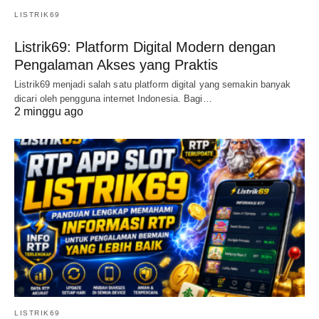
LISTRIK69
Listrik69: Platform Digital Modern dengan
Pengalaman Akses yang Praktis
Listrik69 menjadi salah satu platform digital yang semakin banyak
dicari oleh pengguna internet Indonesia. Bagi…
2 minggu ago
LISTRIK69