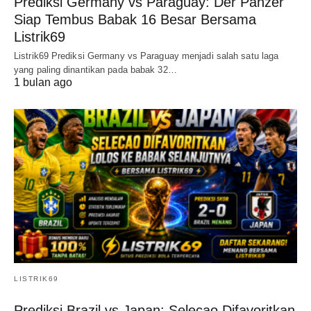
Prediksi Germany vs Paraguay: Der Panzer
Siap Tembus Babak 16 Besar Bersama
Listrik69
Listrik69 Prediksi Germany vs Paraguay menjadi salah satu laga
yang paling dinantikan pada babak 32…
1 bulan ago
LISTRIK69
Prediksi Brazil vs Japan: Selecao Difavoritkan