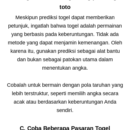
toto
Meskipun prediksi togel dapat memberikan
petunjuk, ingatlah bahwa togel adalah permainan
yang berbasis pada keberuntungan. Tidak ada
metode yang dapat menjamin kemenangan. Oleh
karena itu, gunakan prediksi sebagai alat bantu
dan bukan sebagai patokan utama dalam
menentukan angka.
Cobalah untuk bermain dengan pola taruhan yang
lebih terstruktur, seperti memilih angka secara
acak atau berdasarkan keberuntungan Anda
sendiri.
C.
Coba Beberapa Pasaran Togel