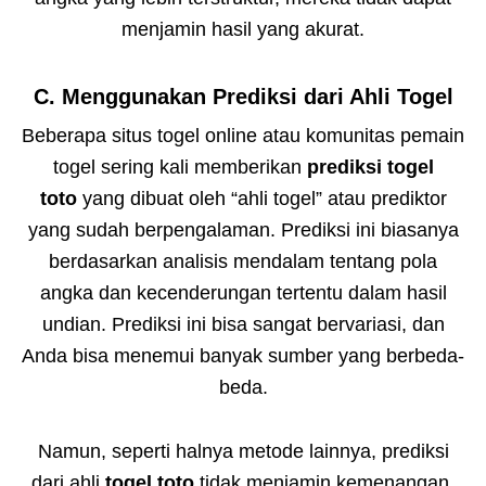
menjamin hasil yang akurat.
C.
Menggunakan Prediksi dari Ahli Togel
Beberapa situs togel online atau komunitas pemain
togel sering kali memberikan
prediksi togel
toto
yang dibuat oleh “ahli togel” atau prediktor
yang sudah berpengalaman. Prediksi ini biasanya
berdasarkan analisis mendalam tentang pola
angka dan kecenderungan tertentu dalam hasil
undian. Prediksi ini bisa sangat bervariasi, dan
Anda bisa menemui banyak sumber yang berbeda-
beda.
Namun, seperti halnya metode lainnya, prediksi
dari ahli
togel toto
tidak menjamin kemenangan.