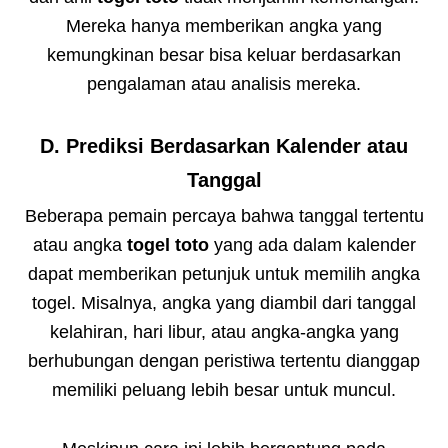
Mereka hanya memberikan angka yang
kemungkinan besar bisa keluar berdasarkan
pengalaman atau analisis mereka.
D.
Prediksi Berdasarkan Kalender atau
Tanggal
Beberapa pemain percaya bahwa tanggal tertentu
atau angka
togel toto
yang ada dalam kalender
dapat memberikan petunjuk untuk memilih angka
togel. Misalnya, angka yang diambil dari tanggal
kelahiran, hari libur, atau angka-angka yang
berhubungan dengan peristiwa tertentu dianggap
memiliki peluang lebih besar untuk muncul.