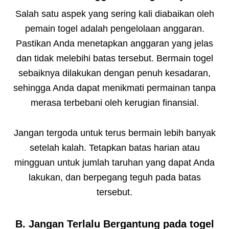
Salah satu aspek yang sering kali diabaikan oleh
pemain togel adalah pengelolaan anggaran.
Pastikan Anda menetapkan anggaran yang jelas
dan tidak melebihi batas tersebut. Bermain togel
sebaiknya dilakukan dengan penuh kesadaran,
sehingga Anda dapat menikmati permainan tanpa
merasa terbebani oleh kerugian finansial.
Jangan tergoda untuk terus bermain lebih banyak
setelah kalah. Tetapkan batas harian atau
mingguan untuk jumlah taruhan yang dapat Anda
lakukan, dan berpegang teguh pada batas
tersebut.
B.
Jangan Terlalu Bergantung pada togel