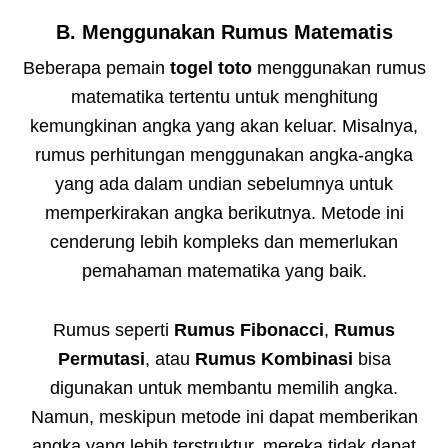
B.
Menggunakan Rumus Matematis
Beberapa pemain
togel toto
menggunakan rumus
matematika tertentu untuk menghitung
kemungkinan angka yang akan keluar. Misalnya,
rumus perhitungan menggunakan angka-angka
yang ada dalam undian sebelumnya untuk
memperkirakan angka berikutnya. Metode ini
cenderung lebih kompleks dan memerlukan
pemahaman matematika yang baik.
Rumus seperti
Rumus Fibonacci
,
Rumus
Permutasi
, atau
Rumus Kombinasi
bisa
digunakan untuk membantu memilih angka.
Namun, meskipun metode ini dapat memberikan
angka yang lebih terstruktur, mereka tidak dapat