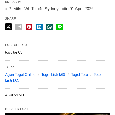
PREVIOUS
« Prediksi WL Toto4d Sydney Lotto 01 April 2026
SHARE
PUBLISHED BY
tosultan69
TAGS:
Agen Togel Online
Togel Listrik69
Togel Toto
Toto
Listrik69
4 BULAN AGO
RELATED POST