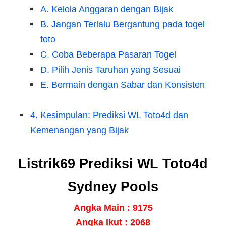
A. Kelola Anggaran dengan Bijak
B. Jangan Terlalu Bergantung pada togel
toto
C. Coba Beberapa Pasaran Togel
D. Pilih Jenis Taruhan yang Sesuai
E. Bermain dengan Sabar dan Konsisten
4. Kesimpulan: Prediksi WL Toto4d dan
Kemenangan yang Bijak
Listrik69 Prediksi WL Toto4d
Sydney Pools
Angka Main : 9175
Angka Ikut : 2068