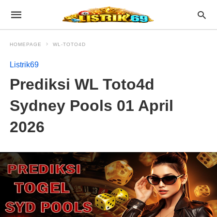
HOMEPAGE
WL-TOTO4D
Listrik69
Prediksi WL Toto4d
Sydney Pools 01 April
2026