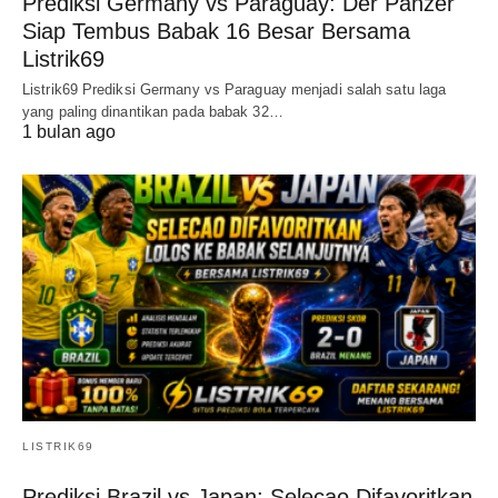
Prediksi Germany vs Paraguay: Der Panzer
Siap Tembus Babak 16 Besar Bersama
Listrik69
Listrik69 Prediksi Germany vs Paraguay menjadi salah satu laga
yang paling dinantikan pada babak 32…
1 bulan ago
LISTRIK69
Prediksi Brazil vs Japan: Selecao Difavoritkan