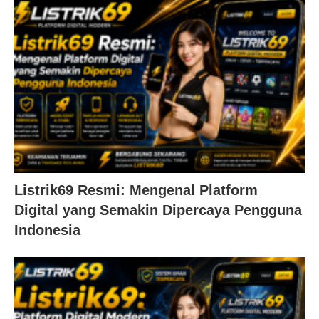
Listrik69 Resmi: Mengenal Platform
Digital yang Semakin Dipercaya Pengguna
Indonesia