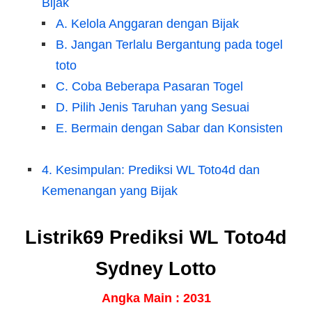
Bijak
A. Kelola Anggaran dengan Bijak
B. Jangan Terlalu Bergantung pada togel
toto
C. Coba Beberapa Pasaran Togel
D. Pilih Jenis Taruhan yang Sesuai
E. Bermain dengan Sabar dan Konsisten
4. Kesimpulan: Prediksi WL Toto4d dan
Kemenangan yang Bijak
Listrik69 Prediksi WL Toto4d
Sydney Lotto
Angka Main : 2031