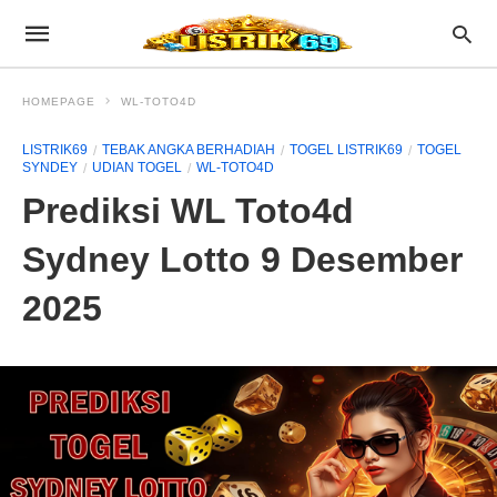
HOMEPAGE
WL-TOTO4D
LISTRIK69
TEBAK ANGKA BERHADIAH
TOGEL LISTRIK69
TOGEL
SYNDEY
UDIAN TOGEL
WL-TOTO4D
Prediksi WL Toto4d
Sydney Lotto 9 Desember
2025