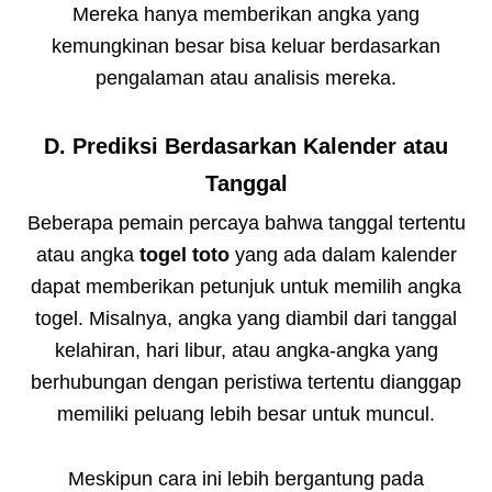
Mereka hanya memberikan angka yang
kemungkinan besar bisa keluar berdasarkan
pengalaman atau analisis mereka.
D.
Prediksi Berdasarkan Kalender atau
Tanggal
Beberapa pemain percaya bahwa tanggal tertentu
atau angka
togel toto
yang ada dalam kalender
dapat memberikan petunjuk untuk memilih angka
togel. Misalnya, angka yang diambil dari tanggal
kelahiran, hari libur, atau angka-angka yang
berhubungan dengan peristiwa tertentu dianggap
memiliki peluang lebih besar untuk muncul.
Meskipun cara ini lebih bergantung pada