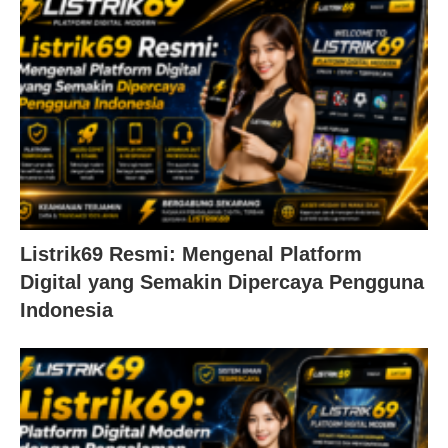
Listrik69 Resmi: Mengenal Platform
Digital yang Semakin Dipercaya Pengguna
Indonesia