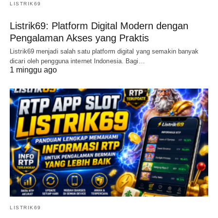
LISTRIK69
Listrik69: Platform Digital Modern dengan
Pengalaman Akses yang Praktis
Listrik69 menjadi salah satu platform digital yang semakin banyak
dicari oleh pengguna internet Indonesia. Bagi…
1 minggu ago
LISTRIK69