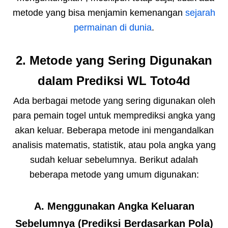
metode yang bisa menjamin kemenangan
sejarah
permainan di dunia
.
2. Metode yang Sering Digunakan
dalam
Prediksi WL Toto4d
Ada berbagai metode yang sering digunakan oleh
para pemain togel untuk memprediksi angka yang
akan keluar. Beberapa metode ini mengandalkan
analisis matematis, statistik, atau pola angka yang
sudah keluar sebelumnya. Berikut adalah
beberapa metode yang umum digunakan:
A.
Menggunakan Angka Keluaran
Sebelumnya (Prediksi Berdasarkan Pola)