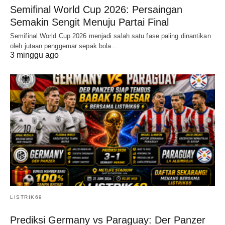
Semifinal World Cup 2026: Persaingan
Semakin Sengit Menuju Partai Final
Semifinal World Cup 2026 menjadi salah satu fase paling dinantikan
oleh jutaan penggemar sepak bola…
3 minggu ago
LISTRIK69
Prediksi Germany vs Paraguay: Der Panzer