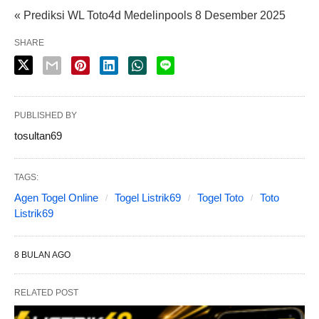
« Prediksi WL Toto4d Medelinpools 8 Desember 2025
SHARE
PUBLISHED BY
tosultan69
TAGS:
Agen Togel Online
Togel Listrik69
Togel Toto
Toto
Listrik69
8 BULAN AGO
RELATED POST