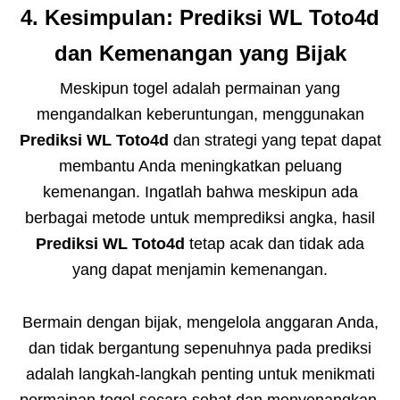
4. Kesimpulan:
Prediksi WL Toto4d
dan Kemenangan yang Bijak
Meskipun togel adalah permainan yang
mengandalkan keberuntungan, menggunakan
Prediksi WL Toto4d
dan strategi yang tepat dapat
membantu Anda meningkatkan peluang
kemenangan. Ingatlah bahwa meskipun ada
berbagai metode untuk memprediksi angka, hasil
Prediksi WL Toto4d
tetap acak dan tidak ada
yang dapat menjamin kemenangan.
Bermain dengan bijak, mengelola anggaran Anda,
dan tidak bergantung sepenuhnya pada prediksi
adalah langkah-langkah penting untuk menikmati