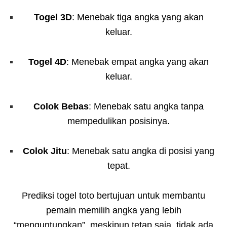
Togel 3D
: Menebak tiga angka yang akan
keluar.
Togel 4D
: Menebak empat angka yang akan
keluar.
Colok Bebas
: Menebak satu angka tanpa
mempedulikan posisinya.
Colok Jitu
: Menebak satu angka di posisi yang
tepat.
Prediksi togel toto bertujuan untuk membantu
pemain memilih angka yang lebih
“menguntungkan”, meskipun tetap saja, tidak ada