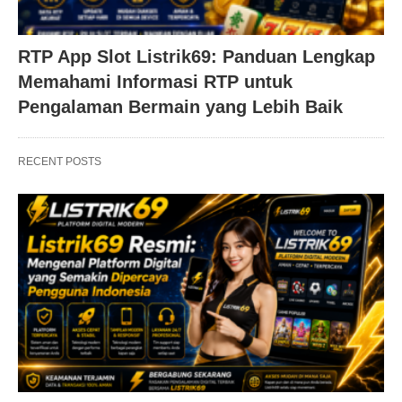
RTP App Slot Listrik69: Panduan Lengkap
Memahami Informasi RTP untuk
Pengalaman Bermain yang Lebih Baik
RECENT POSTS