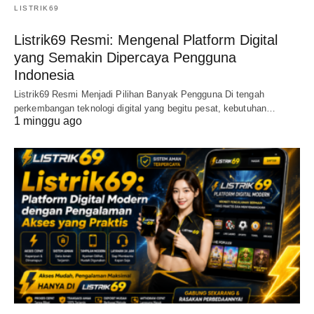
LISTRIK69
Listrik69 Resmi: Mengenal Platform Digital
yang Semakin Dipercaya Pengguna
Indonesia
Listrik69 Resmi Menjadi Pilihan Banyak Pengguna Di tengah
perkembangan teknologi digital yang begitu pesat, kebutuhan…
1 minggu ago