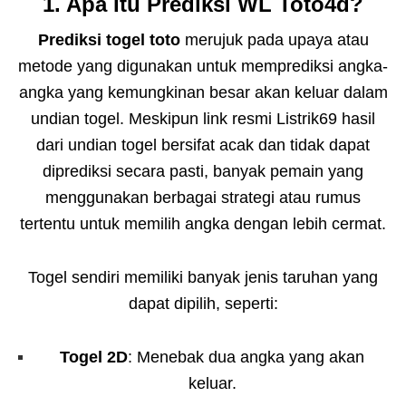
1. Apa Itu Prediksi WL Toto4d?
Prediksi togel toto
merujuk pada upaya atau
metode yang digunakan untuk memprediksi angka-
angka yang kemungkinan besar akan keluar dalam
undian togel. Meskipun link resmi Listrik69 hasil
dari undian togel bersifat acak dan tidak dapat
diprediksi secara pasti, banyak pemain yang
menggunakan berbagai strategi atau rumus
tertentu untuk memilih angka dengan lebih cermat.
Togel sendiri memiliki banyak jenis taruhan yang
dapat dipilih, seperti:
Togel 2D
: Menebak dua angka yang akan
keluar.