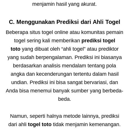
menjamin hasil yang akurat.
C.
Menggunakan Prediksi dari Ahli Togel
Beberapa situs togel online atau komunitas pemain
togel sering kali memberikan
prediksi togel
toto
yang dibuat oleh “ahli togel” atau prediktor
yang sudah berpengalaman. Prediksi ini biasanya
berdasarkan analisis mendalam tentang pola
angka dan kecenderungan tertentu dalam hasil
undian. Prediksi ini bisa sangat bervariasi, dan
Anda bisa menemui banyak sumber yang berbeda-
beda.
Namun, seperti halnya metode lainnya, prediksi
dari ahli
togel toto
tidak menjamin kemenangan.