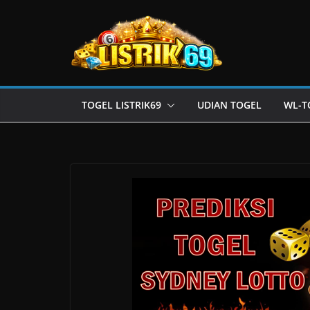
Skip
to
content
TOGEL LISTRIK69
UDIAN TOGEL
WL-T