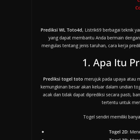
Co
Prediksi WL Toto4d
, Listrik69 berbagai teknik 
yang dapat membantu Anda bermain dengan l
mengulas tentang jenis taruhan, cara kerja predi
1. Apa Itu P
Prediksi togel toto
merujuk pada upaya atau m
kemungkinan besar akan keluar dalam undian togel.
acak dan tidak dapat diprediksi secara pasti, 
tertentu untuk mem
Togel sendiri memiliki banyak
Togel 2D
: Men