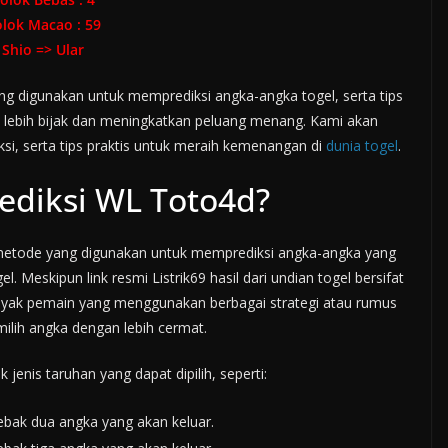
lok Macao : 59
Shio => Ular
yang digunakan untuk memprediksi angka-angka togel, serta tips
ebih bijak dan meningkatkan peluang menang. Kami akan
ksi, serta tips praktis untuk meraih kemenangan di
dunia togel
.
rediksi WL Toto4d?
etode yang digunakan untuk memprediksi angka-angka yang
 Meskipun link resmi Listrik69 hasil dari undian togel bersifat
banyak pemain yang menggunakan berbagai strategi atau rumus
ilih angka dengan lebih cermat.
 jenis taruhan yang dapat dipilih, seperti:
ebak dua angka yang akan keluar.