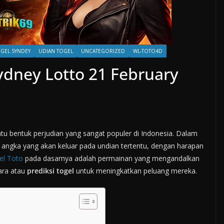
GEL SYNDEY
UDIAN TOGEL
UNCATEGORIZED
WL-TOTO4D
ydney Lotto 21 February
tu bentuk perjudian yang sangat populer di Indonesia. Dalam
 angka yang akan keluar pada undian tertentu, dengan harapan
el Toto
pada dasarnya adalah permainan yang mengandalkan
ara atau
prediksi togel
untuk meningkatkan peluang mereka.