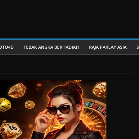
OTO4D
TEBAK ANGKA BERHADIAH
RAJA PARLAY ASIA
S