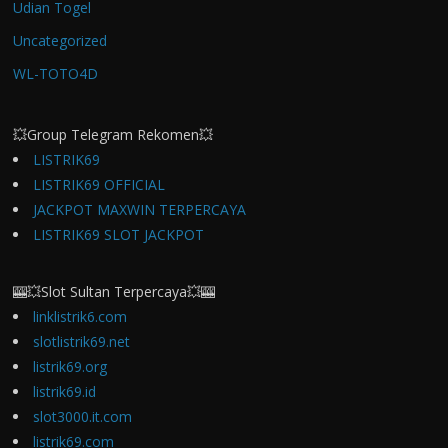
Udian Togel
Uncategorized
WL-TOTO4D
💥Group Telegram Rekomen💥
LISTRIK69
LISTRIK69 OFFICIAL
JACKPOT MAXWIN TERPERCAYA
LISTRIK69 SLOT JACKPOT
🎰💥Slot Sultan Terpercaya💥🎰
linklistrik6.com
slotlistrik69.net
listrik69.org
listrik69.id
slot3000.it.com
listrik69.com