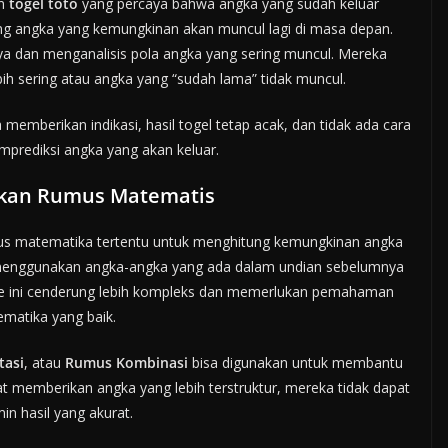
in
togel toto
yang percaya bahwa angka yang sudah keluar
g angka yang kemungkinan akan muncul lagi di masa depan.
a dan menganalisis pola angka yang sering muncul. Mereka
ih sering atau angka yang “sudah lama” tidak muncul.
 memberikan indikasi, hasil togel tetap acak, dan tidak ada cara
mprediksi angka yang akan keluar.
kan Rumus Matematis
 matematika tertentu untuk menghitung kemungkinan angka
n menggunakan angka-angka yang ada dalam undian sebelumnya
e ini cenderung lebih kompleks dan memerlukan pemahaman
matika yang baik.
asi
, atau
Rumus Kombinasi
bisa digunakan untuk membantu
 memberikan angka yang lebih terstruktur, mereka tidak dapat
n hasil yang akurat.