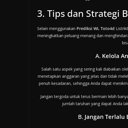
3. Tips dan Strategi
Selain menggunakan
Prediksi WL Toto4d
Listri
meningkatkan peluang menang dan menghindari ke
bis
A.
Kelola A
Salah satu aspek yang sering kali diabaikan o
menetapkan anggaran yang jelas dan tidak meleb
penuh kesadaran, sehingga Anda dapat menikmat
Jangan tergoda untuk terus bermain lebih bany
jumlah taruhan yang dapat Anda la
B.
Jangan Terlalu 