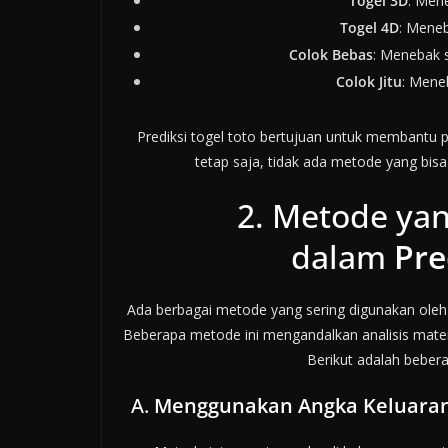
Togel 3D
: Men
Togel 4D
: Meneb
Colok Bebas
: Menebak 
Colok Jitu
: Meneb
Prediksi togel toto bertujuan untuk membantu
tetap saja, tidak ada metode yang b
2. Metode ya
dalam
Pre
Ada berbagai metode yang sering digunakan oleh
Beberapa metode ini mengandalkan analisis matema
Berikut adalah bebe
A.
Menggunakan Angka Keluaran 