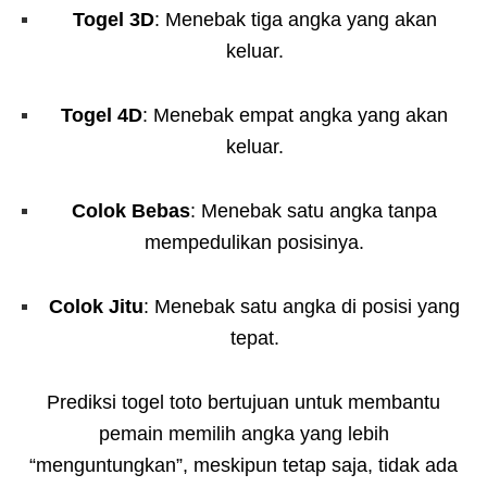
Togel 3D
: Menebak tiga angka yang akan
keluar.
Togel 4D
: Menebak empat angka yang akan
keluar.
Colok Bebas
: Menebak satu angka tanpa
mempedulikan posisinya.
Colok Jitu
: Menebak satu angka di posisi yang
tepat.
Prediksi togel toto bertujuan untuk membantu
pemain memilih angka yang lebih
“menguntungkan”, meskipun tetap saja, tidak ada