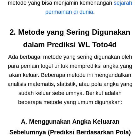
metode yang bisa menjamin kemenangan
sejarah
permainan di dunia
.
2. Metode yang Sering Digunakan
dalam
Prediksi WL Toto4d
Ada berbagai metode yang sering digunakan oleh
para pemain togel untuk memprediksi angka yang
akan keluar. Beberapa metode ini mengandalkan
analisis matematis, statistik, atau pola angka yang
sudah keluar sebelumnya. Berikut adalah
beberapa metode yang umum digunakan:
A.
Menggunakan Angka Keluaran
Sebelumnya (Prediksi Berdasarkan Pola)