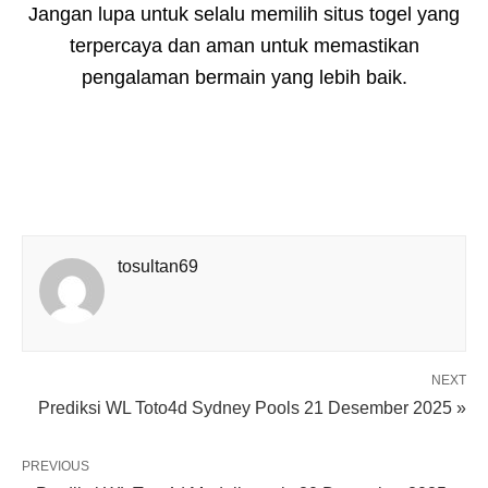
Jangan lupa untuk selalu memilih situs togel yang
terpercaya dan aman untuk memastikan
pengalaman bermain yang lebih baik.
tosultan69
NEXT
Prediksi WL Toto4d Sydney Pools 21 Desember 2025 »
PREVIOUS