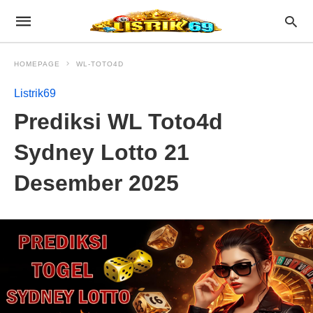
HOMEPAGE
WL-TOTO4D
Listrik69
Prediksi WL Toto4d
Sydney Lotto 21
Desember 2025