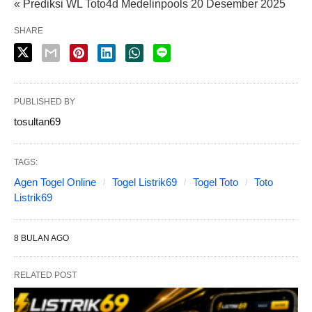
« Prediksi WL Toto4d Medelinpools 20 Desember 2025
SHARE
PUBLISHED BY
tosultan69
TAGS:
Agen Togel Online
Togel Listrik69
Togel Toto
Toto
Listrik69
8 BULAN AGO
RELATED POST