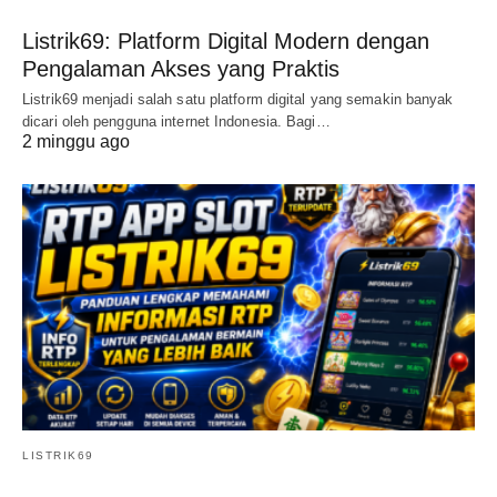
Listrik69: Platform Digital Modern dengan
Pengalaman Akses yang Praktis
Listrik69 menjadi salah satu platform digital yang semakin banyak
dicari oleh pengguna internet Indonesia. Bagi…
2 minggu ago
LISTRIK69