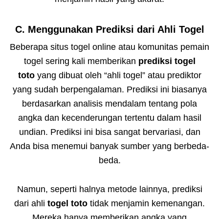
C.
Menggunakan Prediksi dari Ahli Togel
Beberapa situs togel online atau komunitas pemain
togel sering kali memberikan
prediksi togel
toto
yang dibuat oleh “ahli togel” atau prediktor
yang sudah berpengalaman. Prediksi ini biasanya
berdasarkan analisis mendalam tentang pola
angka dan kecenderungan tertentu dalam hasil
undian. Prediksi ini bisa sangat bervariasi, dan
Anda bisa menemui banyak sumber yang berbeda-
beda.
Namun, seperti halnya metode lainnya, prediksi
dari ahli
togel toto
tidak menjamin kemenangan.
Mereka hanya memberikan angka yang