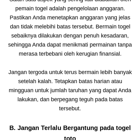
pemain togel adalah pengelolaan anggaran.
Pastikan Anda menetapkan anggaran yang jelas
dan tidak melebihi batas tersebut. Bermain togel
sebaiknya dilakukan dengan penuh kesadaran,
sehingga Anda dapat menikmati permainan tanpa
merasa terbebani oleh kerugian finansial.
Jangan tergoda untuk terus bermain lebih banyak
setelah kalah. Tetapkan batas harian atau
mingguan untuk jumlah taruhan yang dapat Anda
lakukan, dan berpegang teguh pada batas
tersebut.
B.
Jangan Terlalu Bergantung pada togel
toto