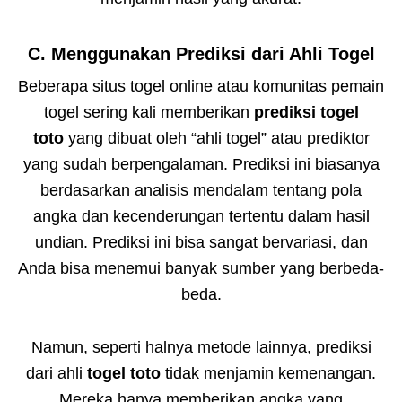
C.
Menggunakan Prediksi dari Ahli Togel
Beberapa situs togel online atau komunitas pemain
togel sering kali memberikan
prediksi togel
toto
yang dibuat oleh “ahli togel” atau prediktor
yang sudah berpengalaman. Prediksi ini biasanya
berdasarkan analisis mendalam tentang pola
angka dan kecenderungan tertentu dalam hasil
undian. Prediksi ini bisa sangat bervariasi, dan
Anda bisa menemui banyak sumber yang berbeda-
beda.
Namun, seperti halnya metode lainnya, prediksi
dari ahli
togel toto
tidak menjamin kemenangan.
Mereka hanya memberikan angka yang