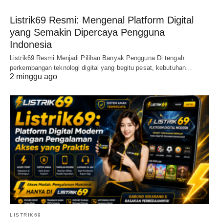
Listrik69 Resmi: Mengenal Platform Digital
yang Semakin Dipercaya Pengguna
Indonesia
Listrik69 Resmi Menjadi Pilihan Banyak Pengguna Di tengah
perkembangan teknologi digital yang begitu pesat, kebutuhan…
2 minggu ago
LISTRIK69