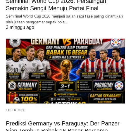
Semifinal World Cup 2026: Persaingan
Semakin Sengit Menuju Partai Final
Semifinal World Cup 2026 menjadi salah satu fase paling dinantikan
oleh jutaan penggemar sepak bola…
3 minggu ago
LISTRIK69
Prediksi Germany vs Paraguay: Der Panzer
Siap Tembus Babak 16 Besar Bersama