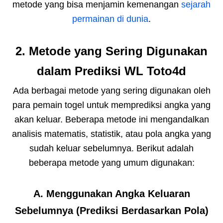
metode yang bisa menjamin kemenangan
sejarah
permainan di dunia
.
2. Metode yang Sering Digunakan
dalam
Prediksi WL Toto4d
Ada berbagai metode yang sering digunakan oleh
para pemain togel untuk memprediksi angka yang
akan keluar. Beberapa metode ini mengandalkan
analisis matematis, statistik, atau pola angka yang
sudah keluar sebelumnya. Berikut adalah
beberapa metode yang umum digunakan:
A.
Menggunakan Angka Keluaran
Sebelumnya (Prediksi Berdasarkan Pola)