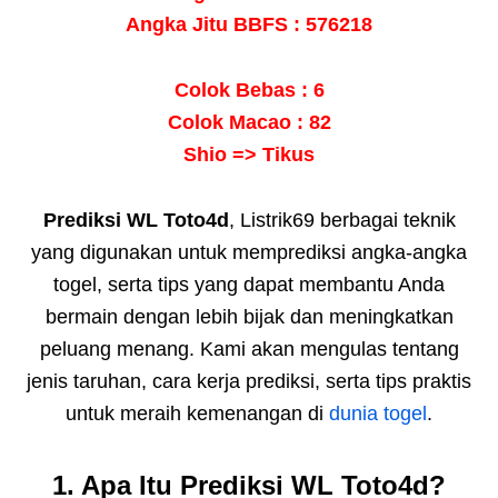
Angka Jitu BBFS : 576218
Colok Bebas : 6
Colok Macao : 82
Shio => Tikus
Prediksi WL Toto4d
, Listrik69 berbagai teknik
yang digunakan untuk memprediksi angka-angka
togel, serta tips yang dapat membantu Anda
bermain dengan lebih bijak dan meningkatkan
peluang menang. Kami akan mengulas tentang
jenis taruhan, cara kerja prediksi, serta tips praktis
untuk meraih kemenangan di
dunia togel
.
1. Apa Itu Prediksi WL Toto4d?