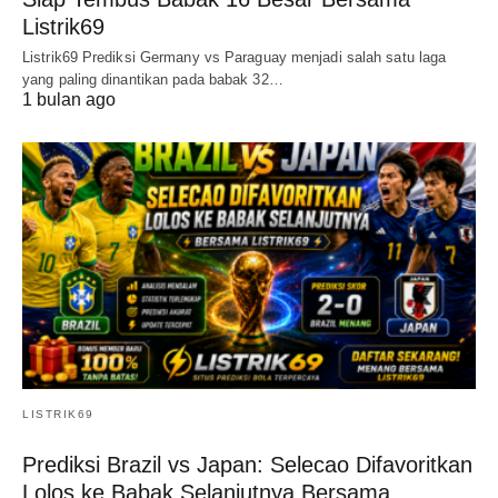
Listrik69
Listrik69 Prediksi Germany vs Paraguay menjadi salah satu laga
yang paling dinantikan pada babak 32…
1 bulan ago
LISTRIK69
Prediksi Brazil vs Japan: Selecao Difavoritkan
Lolos ke Babak Selanjutnya Bersama