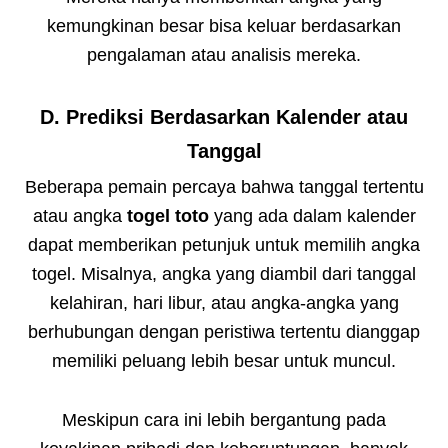
kemungkinan besar bisa keluar berdasarkan
pengalaman atau analisis mereka.
D.
Prediksi Berdasarkan Kalender atau
Tanggal
Beberapa pemain percaya bahwa tanggal tertentu
atau angka
togel toto
yang ada dalam kalender
dapat memberikan petunjuk untuk memilih angka
togel. Misalnya, angka yang diambil dari tanggal
kelahiran, hari libur, atau angka-angka yang
berhubungan dengan peristiwa tertentu dianggap
memiliki peluang lebih besar untuk muncul.
Meskipun cara ini lebih bergantung pada