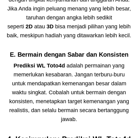
Jika Anda ingin peluang menang yang lebih besar,
taruhan dengan angka lebih sedikit
seperti
2D
atau
3D
bisa menjadi pilihan yang lebih
baik, meskipun hadiah yang ditawarkan lebih kecil.
E.
Bermain dengan Sabar dan Konsisten
Prediksi WL Toto4d
adalah permainan yang
memerlukan kesabaran. Jangan terburu-buru
untuk mendapatkan kemenangan besar dalam
waktu singkat. Cobalah untuk bermain dengan
konsisten, menetapkan target kemenangan yang
realistis, dan selalu bermain secara bertanggung
jawab.