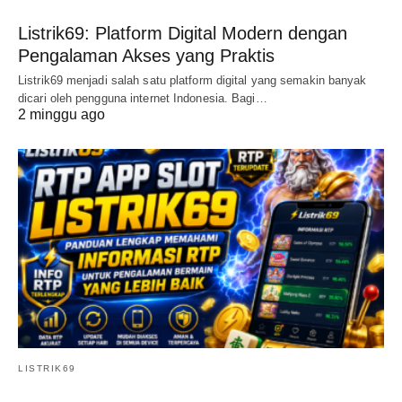
Listrik69: Platform Digital Modern dengan
Pengalaman Akses yang Praktis
Listrik69 menjadi salah satu platform digital yang semakin banyak
dicari oleh pengguna internet Indonesia. Bagi…
2 minggu ago
LISTRIK69