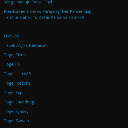
Sengit Menuju Partai Final
Prediksi Germany vs Paraguay: Der Panzer Siap
Tembus Babak 16 Besar Bersama Listrik69
Listrik69
Tebak Angka Berhadiah
Togel China
Togel Hk
Togel Listrik69
Togel Medelin
Togel Sgp
Togel Shandong
Togel Syndey
Togel Taiwan