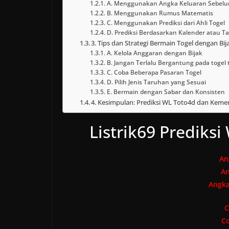
A. Menggunakan Angka Keluaran Sebelum
B. Menggunakan Rumus Matematis
C. Menggunakan Prediksi dari Ahli Togel
D. Prediksi Berdasarkan Kalender atau T
3. Tips dan Strategi Bermain Togel dengan Bij
A. Kelola Anggaran dengan Bijak
B. Jangan Terlalu Bergantung pada togel 
C. Coba Beberapa Pasaran Togel
D. Pilih Jenis Taruhan yang Sesuai
E. Bermain dengan Sabar dan Konsisten
4. Kesimpulan: Prediksi WL Toto4d dan Keme
Listrik69 Prediks
An
An
Angka
C
Co