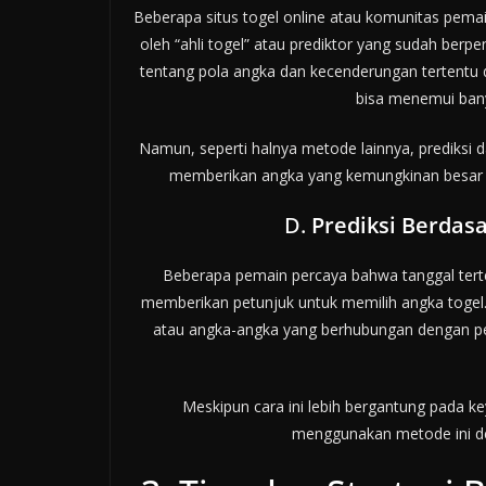
Beberapa situs togel online atau komunitas pemai
oleh “ahli togel” atau prediktor yang sudah berp
tentang pola angka dan kecenderungan tertentu da
bisa menemui ban
Namun, seperti halnya metode lainnya, prediksi da
memberikan angka yang kemungkinan besar b
D.
Prediksi Berdas
Beberapa pemain percaya bahwa tanggal ter
memberikan petunjuk untuk memilih angka togel. M
atau angka-angka yang berhubungan dengan peri
Meskipun cara ini lebih bergantung pada k
menggunakan metode ini d