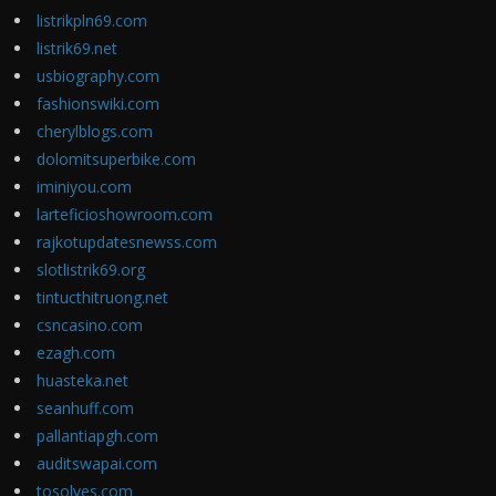
listrikpln69.com
listrik69.net
usbiography.com
fashionswiki.com
cherylblogs.com
dolomitsuperbike.com
iminiyou.com
larteficioshowroom.com
rajkotupdatesnewss.com
slotlistrik69.org
tintucthitruong.net
csncasino.com
ezagh.com
huasteka.net
seanhuff.com
pallantiapgh.com
auditswapai.com
tosolves.com