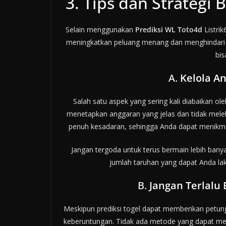
3. Tips dan Strategi
Selain menggunakan
Prediksi WL Toto4d
Listri
meningkatkan peluang menang dan menghindari ke
bis
A.
Kelola A
Salah satu aspek yang sering kali diabaikan o
menetapkan anggaran yang jelas dan tidak meleb
penuh kesadaran, sehingga Anda dapat menikmat
Jangan tergoda untuk terus bermain lebih bany
jumlah taruhan yang dapat Anda la
B.
Jangan Terlalu 
Meskipun prediksi togel dapat memberikan petunj
keberuntungan. Tidak ada metode yang dapat men