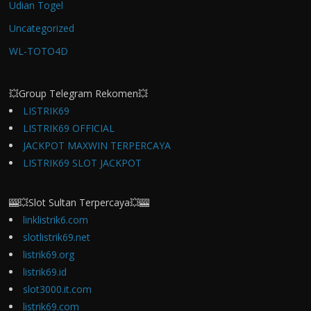
Udian Togel
Uncategorized
WL-TOTO4D
💥Group Telegram Rekomen💥
LISTRIK69
LISTRIK69 OFFICIAL
JACKPOT MAXWIN TERPERCAYA
LISTRIK69 SLOT JACKPOT
🎰💥Slot Sultan Terpercaya💥🎰
linklistrik6.com
slotlistrik69.net
listrik69.org
listrik69.id
slot3000.it.com
listrik69.com