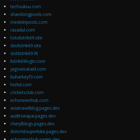
techsukuu.com
shandongpools.com
medelinpools.com
rasadul.com
totolistrik69.site
sbolistrik69.site
slotlistrik69.fit
listrik69login.com
jagowisataid.com
buharkeyf3.com
hsrbd.com
cricketsclub.com
echonewshub.com
asiatravelblog.pages.dev
auditswapai.pages.dev
cherylblogs.pages.dev
dolomitsuperbike.pages.dev
echonewshub.pages.dev