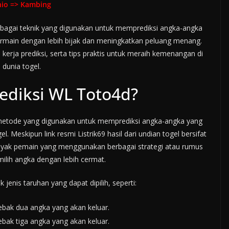
hio => Kambing
bagai teknik yang digunakan untuk memprediksi angka-angka
ermain dengan lebih bijak dan meningkatkan peluang menang.
kerja prediksi, serta tips praktis untuk meraih kemenangan di
dunia togel.
rediksi WL Toto4d?
etode yang digunakan untuk memprediksi angka-angka yang
 Meskipun link resmi Listrik69 hasil dari undian togel bersifat
banyak pemain yang menggunakan berbagai strategi atau rumus
ilih angka dengan lebih cermat.
 jenis taruhan yang dapat dipilih, seperti:
ebak dua angka yang akan keluar.
ebak tiga angka yang akan keluar.