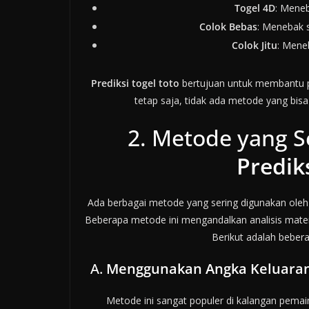
Togel 4D
: Meneb
Colok Bebas
: Menebak 
Colok Jitu
: Meneb
Prediksi togel toto
bertujuan untuk membantu p
tetap saja, tidak ada metode yang b
2. Metode yang 
Predik
Ada berbagai metode yang sering digunakan oleh
Beberapa metode ini mengandalkan analisis matema
Berikut adalah bebe
A.
Menggunakan Angka Keluaran 
Metode ini sangat populer di kalangan pema