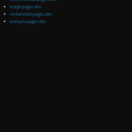
ezagh.pages.dev
cricketsclub.pages.dev
iminiyou.pages.dev