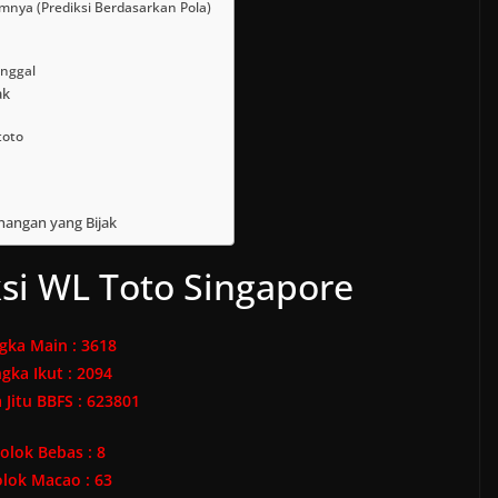
nya (Prediksi Berdasarkan Pola)
anggal
ak
toto
nangan yang Bijak
ksi WL Toto Singapore
gka Main : 3618
gka Ikut : 2094
 Jitu BBFS : 623801
olok Bebas : 8
lok Macao : 63