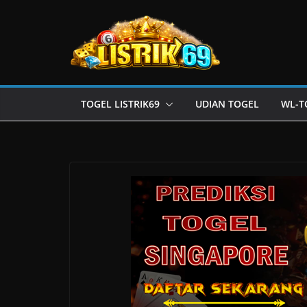
Skip
to
content
TOGEL LISTRIK69
UDIAN TOGEL
WL-T