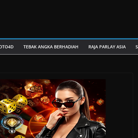
OTO4D
TEBAK ANGKA BERHADIAH
RAJA PARLAY ASIA
S