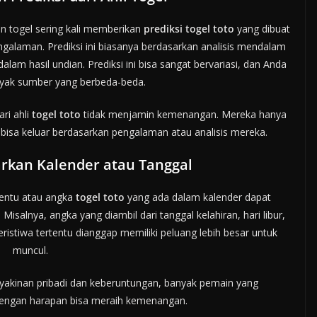
n togel sering kali memberikan
prediksi togel toto
yang dibuat
engalaman. Prediksi ini biasanya berdasarkan analisis mendalam
lam hasil undian. Prediksi ini bisa sangat bervariasi, dan Anda
yak sumber yang berbeda-beda.
ri ahli
togel toto
tidak menjamin kemenangan. Mereka hanya
isa keluar berdasarkan pengalaman atau analisis mereka.
arkan Kalender atau Tanggal
tentu atau angka
togel toto
yang ada dalam kalender dapat
isalnya, angka yang diambil dari tanggal kelahiran, hari libur,
stiwa tertentu dianggap memiliki peluang lebih besar untuk
muncul.
eyakinan pribadi dan keberuntungan, banyak pemain yang
engan harapan bisa meraih kemenangan.