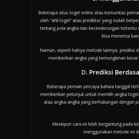
Beberapa situs togel online atau komunitas pemai
oleh “ahli togel” atau prediktor yang sudah berp
tentang pola angka dan kecenderungan tertentu da
bisa menemui ban
Namun, seperti halnya metode lainnya, prediksi da
memberikan angka yang kemungkinan besar b
D.
Prediksi Berdas
Beberapa pemain percaya bahwa tanggal ter
memberikan petunjuk untuk memilih angka togel. M
atau angka-angka yang berhubungan dengan peri
Meskipun cara ini lebih bergantung pada k
menggunakan metode ini d