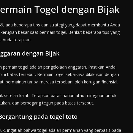
 Bermain Togel dengan Bijak
k69, ada beberapa tips dan strategi yang dapat membantu Anda
rugian besar saat bermain togel. Berikut beberapa tips yang
a Anda terapkan:
nggaran dengan Bijak
leh pemain togel adalah pengelolaan anggaran. Pastikan Anda
ihi batas tersebut. Bermain togel sebaiknya dilakukan dengan
i permainan tanpa merasa terbebani oleh kerugian finansial.
ak setelah kalah. Tetapkan batas harian atau mingguan untuk
kukan, dan berpegang teguh pada batas tersebut.
Bergantung pada togel toto
uk, ingatlah bahwa togel adalah permainan yang berbasis pada