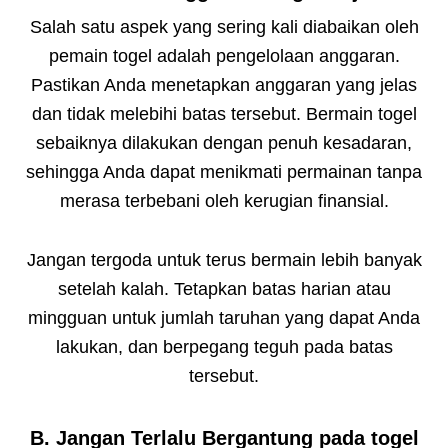
Salah satu aspek yang sering kali diabaikan oleh
pemain togel adalah pengelolaan anggaran.
Pastikan Anda menetapkan anggaran yang jelas
dan tidak melebihi batas tersebut. Bermain togel
sebaiknya dilakukan dengan penuh kesadaran,
sehingga Anda dapat menikmati permainan tanpa
merasa terbebani oleh kerugian finansial.
Jangan tergoda untuk terus bermain lebih banyak
setelah kalah. Tetapkan batas harian atau
mingguan untuk jumlah taruhan yang dapat Anda
lakukan, dan berpegang teguh pada batas
tersebut.
B.
Jangan Terlalu Bergantung pada togel