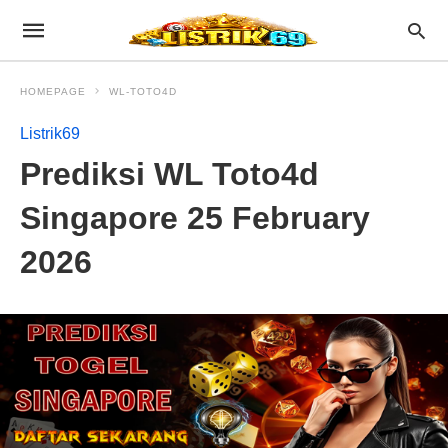
HOMEPAGE
WL-TOTO4D
Listrik69
Prediksi WL Toto4d
Singapore 25 February
2026