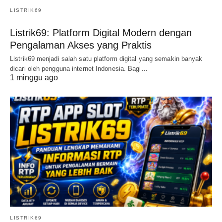
LISTRIK69
Listrik69: Platform Digital Modern dengan
Pengalaman Akses yang Praktis
Listrik69 menjadi salah satu platform digital yang semakin banyak
dicari oleh pengguna internet Indonesia. Bagi…
1 minggu ago
LISTRIK69