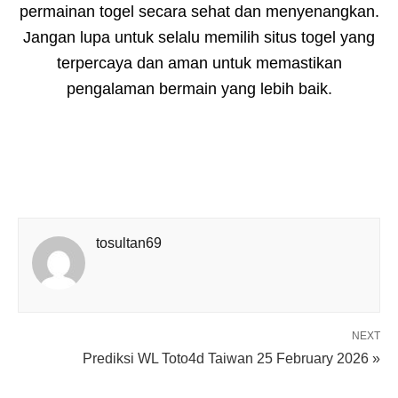
permainan togel secara sehat dan menyenangkan.
Jangan lupa untuk selalu memilih situs togel yang
terpercaya dan aman untuk memastikan
pengalaman bermain yang lebih baik.
tosultan69
NEXT
Prediksi WL Toto4d Taiwan 25 February 2026 »