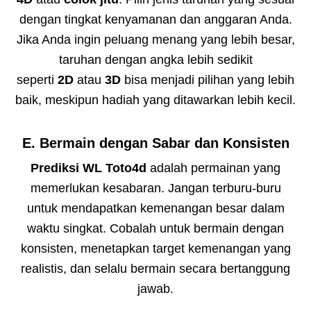
dengan tingkat kenyamanan dan anggaran Anda.
Jika Anda ingin peluang menang yang lebih besar,
taruhan dengan angka lebih sedikit
seperti
2D
atau
3D
bisa menjadi pilihan yang lebih
baik, meskipun hadiah yang ditawarkan lebih kecil.
E.
Bermain dengan Sabar dan Konsisten
Prediksi WL Toto4d
adalah permainan yang
memerlukan kesabaran. Jangan terburu-buru
untuk mendapatkan kemenangan besar dalam
waktu singkat. Cobalah untuk bermain dengan
konsisten, menetapkan target kemenangan yang
realistis, dan selalu bermain secara bertanggung
jawab.