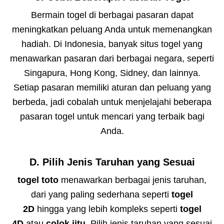
Bermain togel di berbagai pasaran dapat
meningkatkan peluang Anda untuk memenangkan
hadiah. Di Indonesia, banyak situs togel yang
menawarkan pasaran dari berbagai negara, seperti
Singapura, Hong Kong, Sidney, dan lainnya.
Setiap pasaran memiliki aturan dan peluang yang
berbeda, jadi cobalah untuk menjelajahi beberapa
pasaran togel untuk mencari yang terbaik bagi
Anda.
D.
Pilih Jenis Taruhan yang Sesuai
togel toto
menawarkan berbagai jenis taruhan,
dari yang paling sederhana seperti
togel
2D
hingga yang lebih kompleks seperti
togel
4D
atau
colok jitu
. Pilih jenis taruhan yang sesuai