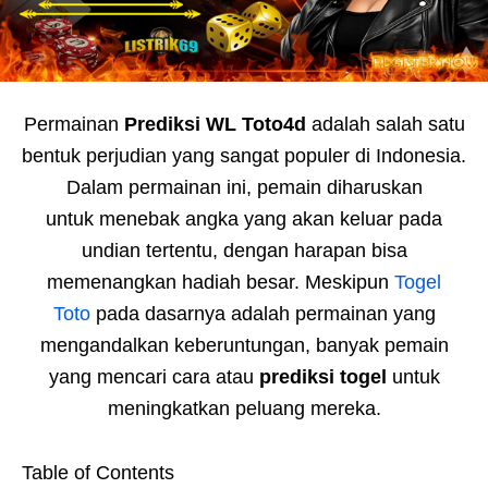
Permainan
Prediksi WL Toto4d
adalah salah satu
bentuk perjudian yang sangat populer di Indonesia.
Dalam permainan ini, pemain diharuskan
untuk menebak angka yang akan keluar pada
undian tertentu, dengan harapan bisa
memenangkan hadiah besar. Meskipun
Togel
Toto
pada dasarnya adalah permainan yang
mengandalkan keberuntungan, banyak pemain
yang mencari cara atau
prediksi togel
untuk
meningkatkan peluang mereka.
Table of Contents