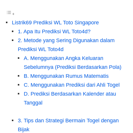
Listrik69 Prediksi WL Toto Singapore
1. Apa Itu Prediksi WL Toto4d?
2. Metode yang Sering Digunakan dalam
Prediksi WL Toto4d
A. Menggunakan Angka Keluaran
Sebelumnya (Prediksi Berdasarkan Pola)
B. Menggunakan Rumus Matematis
C. Menggunakan Prediksi dari Ahli Togel
D. Prediksi Berdasarkan Kalender atau
Tanggal
3. Tips dan Strategi Bermain Togel dengan
Bijak