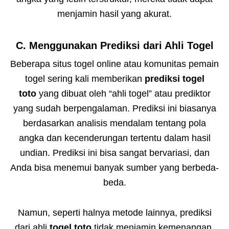
menjamin hasil yang akurat.
C.
Menggunakan Prediksi dari Ahli Togel
Beberapa situs togel online atau komunitas pemain
togel sering kali memberikan
prediksi togel
toto
yang dibuat oleh “ahli togel” atau prediktor
yang sudah berpengalaman. Prediksi ini biasanya
berdasarkan analisis mendalam tentang pola
angka dan kecenderungan tertentu dalam hasil
undian. Prediksi ini bisa sangat bervariasi, dan
Anda bisa menemui banyak sumber yang berbeda-
beda.
Namun, seperti halnya metode lainnya, prediksi
dari ahli
togel toto
tidak menjamin kemenangan.