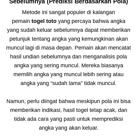
Sebelumnya (Prediksi Berdasarkan Pola)
Metode ini sangat populer di kalangan
pemain
togel toto
yang percaya bahwa angka
yang sudah keluar sebelumnya dapat memberikan
petunjuk tentang angka yang kemungkinan akan
muncul lagi di masa depan. Pemain akan mencatat
hasil undian sebelumnya dan menganalisis pola
angka yang sering muncul. Mereka biasanya
memilih angka yang muncul lebih sering atau
angka yang “sudah lama” tidak muncul.
Namun, perlu diingat bahwa meskipun pola ini bisa
memberikan indikasi, hasil togel tetap acak, dan
tidak ada cara yang pasti untuk memprediksi
angka yang akan keluar.