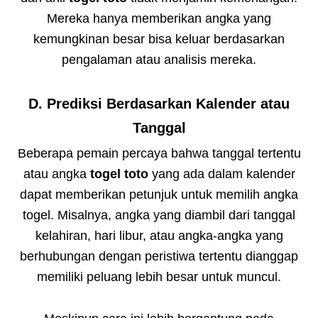
Mereka hanya memberikan angka yang
kemungkinan besar bisa keluar berdasarkan
pengalaman atau analisis mereka.
D.
Prediksi Berdasarkan Kalender atau
Tanggal
Beberapa pemain percaya bahwa tanggal tertentu
atau angka
togel toto
yang ada dalam kalender
dapat memberikan petunjuk untuk memilih angka
togel. Misalnya, angka yang diambil dari tanggal
kelahiran, hari libur, atau angka-angka yang
berhubungan dengan peristiwa tertentu dianggap
memiliki peluang lebih besar untuk muncul.