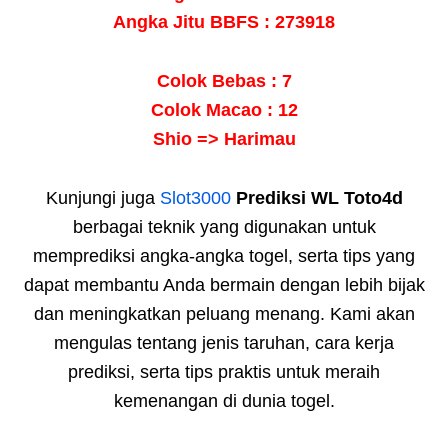
Angka Jitu BBFS : 273918
Colok Bebas : 7
Colok Macao : 12
Shio => Harimau
Kunjungi juga
Slot3000
Prediksi WL Toto4d
berbagai teknik yang digunakan untuk
memprediksi angka-angka togel, serta tips yang
dapat membantu Anda bermain dengan lebih bijak
dan meningkatkan peluang menang. Kami akan
mengulas tentang jenis taruhan, cara kerja
prediksi, serta tips praktis untuk meraih
kemenangan di dunia togel.