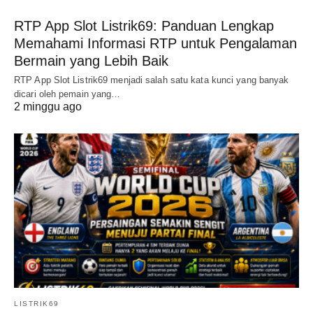
RTP App Slot Listrik69: Panduan Lengkap
Memahami Informasi RTP untuk Pengalaman
Bermain yang Lebih Baik
RTP App Slot Listrik69 menjadi salah satu kata kunci yang banyak
dicari oleh pemain yang…
2 minggu ago
LISTRIK69