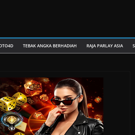
OTO4D
TEBAK ANGKA BERHADIAH
RAJA PARLAY ASIA
S