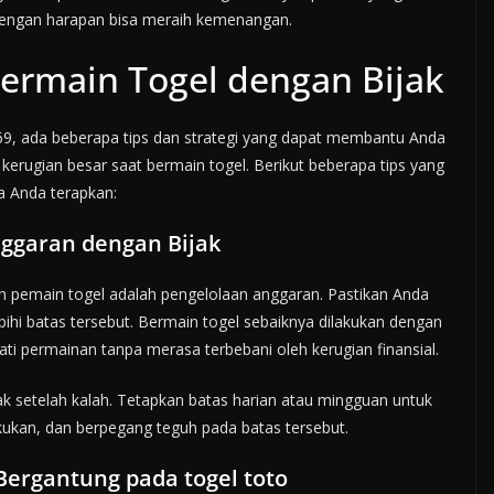
engan harapan bisa meraih kemenangan.
 Bermain Togel dengan Bijak
k69, ada beberapa tips dan strategi yang dapat membantu Anda
rugian besar saat bermain togel. Berikut beberapa tips yang
a Anda terapkan:
nggaran dengan Bijak
leh pemain togel adalah pengelolaan anggaran. Pastikan Anda
ihi batas tersebut. Bermain togel sebaiknya dilakukan dengan
i permainan tanpa merasa terbebani oleh kerugian finansial.
ak setelah kalah. Tetapkan batas harian atau mingguan untuk
kukan, dan berpegang teguh pada batas tersebut.
Bergantung pada togel toto