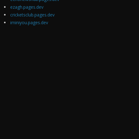
ezagh.pages.dev
cricketsclub.pages.dev
iminiyou.pages.dev