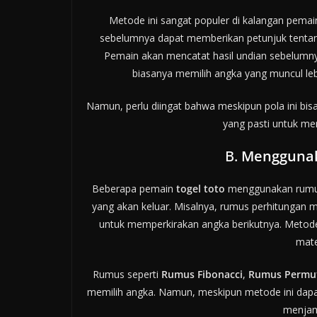
Metode ini sangat populer di kalangan pema
sebelumnya dapat memberikan petunjuk tentan
Pemain akan mencatat hasil undian sebelumny
biasanya memilih angka yang muncul leb
Namun, perlu diingat bahwa meskipun pola ini bisa
yang pasti untuk me
B.
Mengguna
Beberapa pemain
togel toto
menggunakan rumus
yang akan keluar. Misalnya, rumus perhitunga
untuk memperkirakan angka berikutnya. Metod
mate
Rumus seperti
Rumus Fibonacci
,
Rumus Permut
memilih angka. Namun, meskipun metode ini dapat
menjami