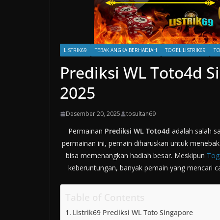
LISTRIK69
TEBAK ANGKA BERHADIAH
TOGEL LISTRIK69
TO
Prediksi WL Toto4d 
2025
Desember 20, 2025
tosultan69
Permainan
Prediksi WL Toto4d
adalah salah sa
permainan ini, pemain diharuskan untuk menebak
bisa memenangkan hadiah besar. Meskipun
Tog
keberuntungan, banyak pemain yang mencari c
Table of Contents
Listrik69 Prediksi WL Toto Singapore