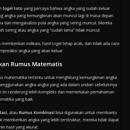
in
togel toto
yang percaya bahwa angka yang sudah keluar
g angka yang kemungkinan akan muncul lagi di masa depan.
a dan menganalisis pola angka yang sering muncul. Mereka
ih sering atau angka yang “sudah lama” tidak muncul.
 memberikan indikasi, hasil togel tetap acak, dan tidak ada cara
mprediksi angka yang akan keluar.
kan Rumus Matematis
 matematika tertentu untuk menghitung kemungkinan angka
n menggunakan angka-angka yang ada dalam undian sebelumnya
e ini cenderung lebih kompleks dan memerlukan pemahaman
matika yang baik.
asi
, atau
Rumus Kombinasi
bisa digunakan untuk membantu
 memberikan angka yang lebih terstruktur, mereka tidak dapat
n hasil yang akurat.