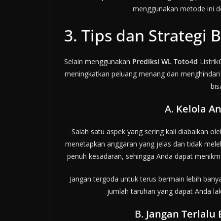
menggunakan metode ini d
3. Tips dan Strategi
Selain menggunakan
Prediksi WL Toto4d
Listri
meningkatkan peluang menang dan menghindari ke
bis
A.
Kelola A
Salah satu aspek yang sering kali diabaikan o
menetapkan anggaran yang jelas dan tidak meleb
penuh kesadaran, sehingga Anda dapat menikmat
Jangan tergoda untuk terus bermain lebih bany
jumlah taruhan yang dapat Anda la
B.
Jangan Terlalu 