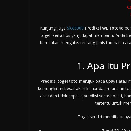
C
Kunjungi juga
Slot3000
Prediksi WL Toto4d
ber
togel, serta tips yang dapat membantu Anda b
Kami akan mengulas tentang jenis taruhan, cara 
1. Apa Itu P
Prediksi togel toto
merujuk pada upaya atau m
kemungkinan besar akan keluar dalam undian togel.
acak dan tidak dapat diprediksi secara pasti, 
tertentu untuk mem
Togel sendiri memiliki banyak
Togel 2D
: Men