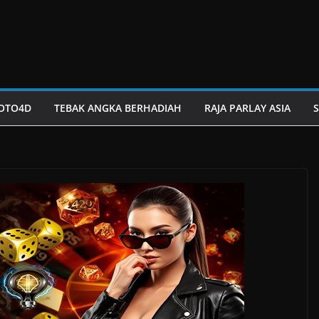
OTO4D
TEBAK ANGKA BERHADIAH
RAJA PARLAY ASIA
S