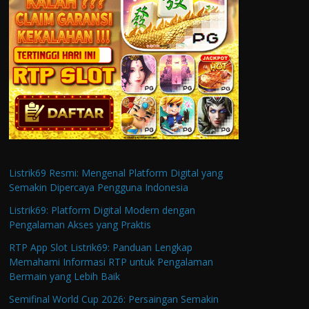
Listrik69 Resmi: Mengenal Platform Digital yang
Semakin Dipercaya Pengguna Indonesia
Listrik69: Platform Digital Modern dengan
Pengalaman Akses yang Praktis
RTP App Slot Listrik69: Panduan Lengkap
Memahami Informasi RTP untuk Pengalaman
Bermain yang Lebih Baik
Semifinal World Cup 2026: Persaingan Semakin