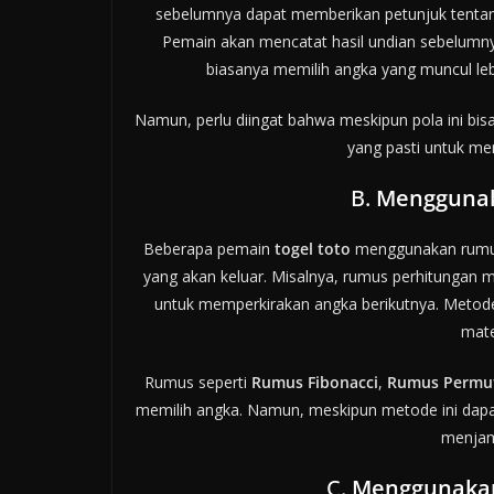
sebelumnya dapat memberikan petunjuk tentan
Pemain akan mencatat hasil undian sebelumny
biasanya memilih angka yang muncul leb
Namun, perlu diingat bahwa meskipun pola ini bisa
yang pasti untuk me
B.
Mengguna
Beberapa pemain
togel toto
menggunakan rumus
yang akan keluar. Misalnya, rumus perhitunga
untuk memperkirakan angka berikutnya. Metod
mate
Rumus seperti
Rumus Fibonacci
,
Rumus Permut
memilih angka. Namun, meskipun metode ini dapat
menjami
C.
Menggunakan 