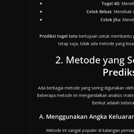
Togel 4D
: Meneb
Colok Bebas
: Menebak 
Colok Jitu
: Meneb
Prediksi togel toto
bertujuan untuk membantu p
tetap saja, tidak ada metode yang b
2. Metode yang 
Predik
Ada berbagai metode yang sering digunakan oleh
Beberapa metode ini mengandalkan analisis matema
Berikut adalah bebe
A.
Menggunakan Angka Keluaran 
Metode ini sangat populer di kalangan pema