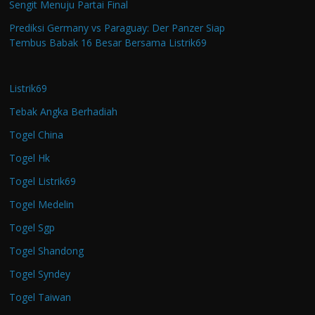
Sengit Menuju Partai Final
Prediksi Germany vs Paraguay: Der Panzer Siap
Tembus Babak 16 Besar Bersama Listrik69
Listrik69
Tebak Angka Berhadiah
Togel China
Togel Hk
Togel Listrik69
Togel Medelin
Togel Sgp
Togel Shandong
Togel Syndey
Togel Taiwan