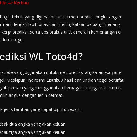
hio => Kerbau
bagai teknik yang digunakan untuk memprediksi angka-angka
ermain dengan lebih bijak dan meningkatkan peluang menang.
kerja prediksi, serta tips praktis untuk meraih kemenangan di
dunia togel.
rediksi WL Toto4d?
etode yang digunakan untuk memprediksi angka-angka yang
 Meskipun link resmi Listrik69 hasil dari undian togel bersifat
banyak pemain yang menggunakan berbagai strategi atau rumus
ilih angka dengan lebih cermat.
 jenis taruhan yang dapat dipilih, seperti:
ebak dua angka yang akan keluar.
ebak tiga angka yang akan keluar.