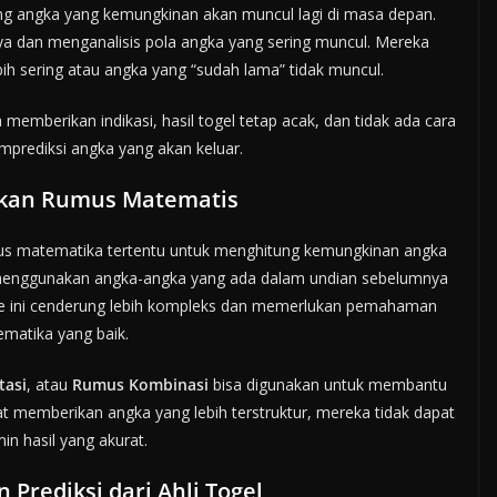
g angka yang kemungkinan akan muncul lagi di masa depan.
a dan menganalisis pola angka yang sering muncul. Mereka
ih sering atau angka yang “sudah lama” tidak muncul.
 memberikan indikasi, hasil togel tetap acak, dan tidak ada cara
mprediksi angka yang akan keluar.
kan Rumus Matematis
 matematika tertentu untuk menghitung kemungkinan angka
n menggunakan angka-angka yang ada dalam undian sebelumnya
e ini cenderung lebih kompleks dan memerlukan pemahaman
matika yang baik.
asi
, atau
Rumus Kombinasi
bisa digunakan untuk membantu
 memberikan angka yang lebih terstruktur, mereka tidak dapat
n hasil yang akurat.
Prediksi dari Ahli Togel