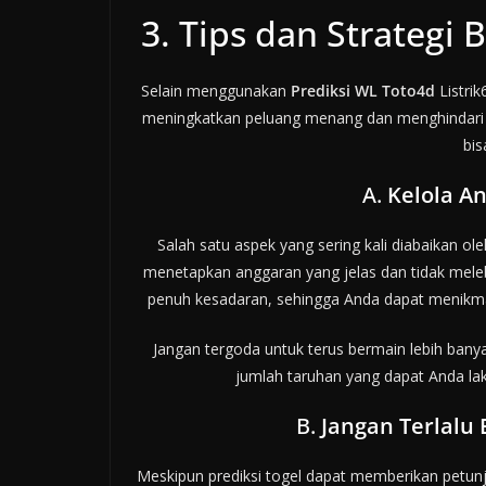
3. Tips dan Strategi
Selain menggunakan
Prediksi WL Toto4d
Listri
meningkatkan peluang menang dan menghindari ke
bis
A.
Kelola A
Salah satu aspek yang sering kali diabaikan o
menetapkan anggaran yang jelas dan tidak meleb
penuh kesadaran, sehingga Anda dapat menikmat
Jangan tergoda untuk terus bermain lebih bany
jumlah taruhan yang dapat Anda la
B.
Jangan Terlalu 
Meskipun prediksi togel dapat memberikan petunj