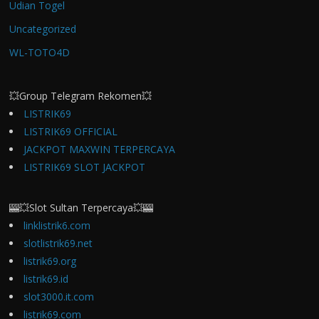
Udian Togel
Uncategorized
WL-TOTO4D
💥Group Telegram Rekomen💥
LISTRIK69
LISTRIK69 OFFICIAL
JACKPOT MAXWIN TERPERCAYA
LISTRIK69 SLOT JACKPOT
🎰💥Slot Sultan Terpercaya💥🎰
linklistrik6.com
slotlistrik69.net
listrik69.org
listrik69.id
slot3000.it.com
listrik69.com