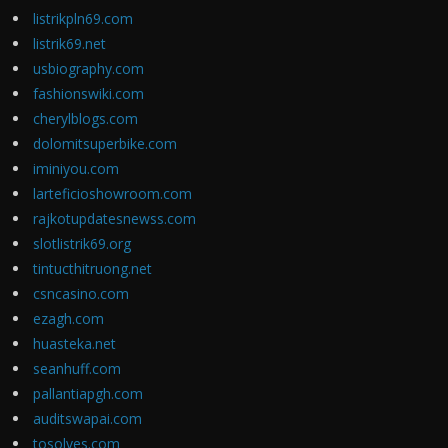
listrikpln69.com
listrik69.net
usbiography.com
fashionswiki.com
cherylblogs.com
dolomitsuperbike.com
iminiyou.com
larteficioshowroom.com
rajkotupdatesnewss.com
slotlistrik69.org
tintucthitruong.net
csncasino.com
ezagh.com
huasteka.net
seanhuff.com
pallantiapgh.com
auditswapai.com
tosolves.com