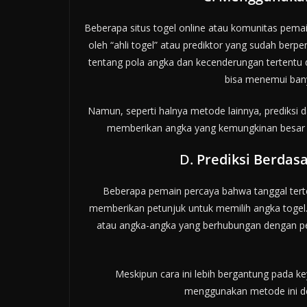
Beberapa situs togel online atau komunitas pemai
oleh “ahli togel” atau prediktor yang sudah berp
tentang pola angka dan kecenderungan tertentu da
bisa menemui ban
Namun, seperti halnya metode lainnya, prediksi da
memberikan angka yang kemungkinan besar b
D.
Prediksi Berdas
Beberapa pemain percaya bahwa tanggal ter
memberikan petunjuk untuk memilih angka togel. M
atau angka-angka yang berhubungan dengan peri
Meskipun cara ini lebih bergantung pada k
menggunakan metode ini d