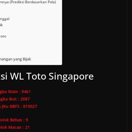
nya (Prediksi Berdasarkan Pola)
anggal
ak
toto
nangan yang Bijak
ksi WL Toto Singapore
gka Main : 9461
gka Ikut : 2087
 Jitu BBFS : 819027
olok Bebas : 9
lok Macao : 21