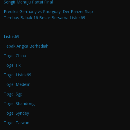
Sengit Menuju Partai Final
Prediksi Germany vs Paraguay: Der Panzer Siap
Tembus Babak 16 Besar Bersama Listrik69
Listrik69
Tebak Angka Berhadiah
Togel China
Togel Hk
Togel Listrik69
Togel Medelin
Togel Sgp
Togel Shandong
Togel Syndey
Togel Taiwan