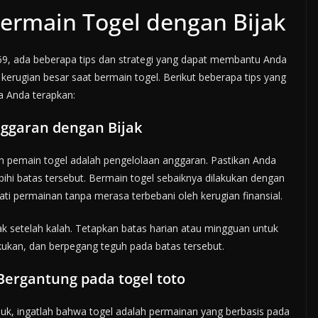
 Bermain Togel dengan Bijak
k69, ada beberapa tips dan strategi yang dapat membantu Anda
rugian besar saat bermain togel. Berikut beberapa tips yang
a Anda terapkan:
nggaran dengan Bijak
leh pemain togel adalah pengelolaan anggaran. Pastikan Anda
ihi batas tersebut. Bermain togel sebaiknya dilakukan dengan
i permainan tanpa merasa terbebani oleh kerugian finansial.
ak setelah kalah. Tetapkan batas harian atau mingguan untuk
kukan, dan berpegang teguh pada batas tersebut.
Bergantung pada togel toto
uk, ingatlah bahwa togel adalah permainan yang berbasis pada