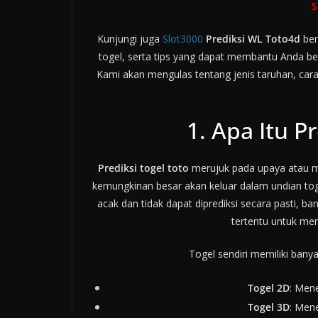
S
Kunjungi juga
Slot3000
Prediksi WL Toto4d
ber
togel, serta tips yang dapat membantu Anda b
Kami akan mengulas tentang jenis taruhan, cara 
1. Apa Itu P
Prediksi togel toto
merujuk pada upaya atau m
kemungkinan besar akan keluar dalam undian togel.
acak dan tidak dapat diprediksi secara pasti, 
tertentu untuk mem
Togel sendiri memiliki banyak
Togel 2D
: Men
Togel 3D
: Men