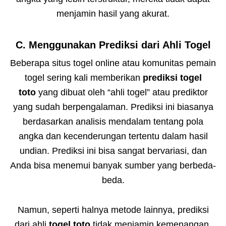
menjamin hasil yang akurat.
C.
Menggunakan Prediksi dari Ahli Togel
Beberapa situs togel online atau komunitas pemain
togel sering kali memberikan
prediksi togel
toto
yang dibuat oleh “ahli togel” atau prediktor
yang sudah berpengalaman. Prediksi ini biasanya
berdasarkan analisis mendalam tentang pola
angka dan kecenderungan tertentu dalam hasil
undian. Prediksi ini bisa sangat bervariasi, dan
Anda bisa menemui banyak sumber yang berbeda-
beda.
Namun, seperti halnya metode lainnya, prediksi
dari ahli
togel toto
tidak menjamin kemenangan.