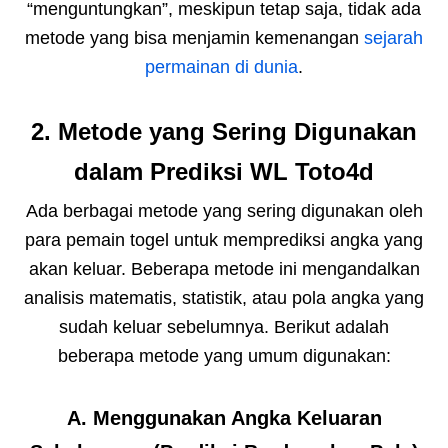
“menguntungkan”, meskipun tetap saja, tidak ada
metode yang bisa menjamin kemenangan
sejarah
permainan di dunia
.
2. Metode yang Sering Digunakan
dalam
Prediksi WL Toto4d
Ada berbagai metode yang sering digunakan oleh
para pemain togel untuk memprediksi angka yang
akan keluar. Beberapa metode ini mengandalkan
analisis matematis, statistik, atau pola angka yang
sudah keluar sebelumnya. Berikut adalah
beberapa metode yang umum digunakan:
A.
Menggunakan Angka Keluaran