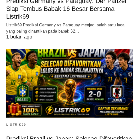
Prediksi Germany vs Paraguay: Der Panzer
Siap Tembus Babak 16 Besar Bersama
Listrik69
Listrik69 Prediksi Germany vs Paraguay menjadi salah satu laga
yang paling dinantikan pada babak 32…
1 bulan ago
LISTRIK69
Prediksi Brazil vs Japan: Selecao Difavoritkan