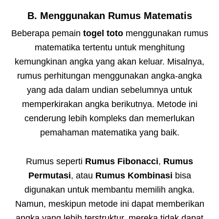
B.
Menggunakan Rumus Matematis
Beberapa pemain
togel toto
menggunakan rumus
matematika tertentu untuk menghitung
kemungkinan angka yang akan keluar. Misalnya,
rumus perhitungan menggunakan angka-angka
yang ada dalam undian sebelumnya untuk
memperkirakan angka berikutnya. Metode ini
cenderung lebih kompleks dan memerlukan
pemahaman matematika yang baik.
Rumus seperti
Rumus Fibonacci
,
Rumus
Permutasi
, atau
Rumus Kombinasi
bisa
digunakan untuk membantu memilih angka.
Namun, meskipun metode ini dapat memberikan
angka yang lebih terstruktur, mereka tidak dapat