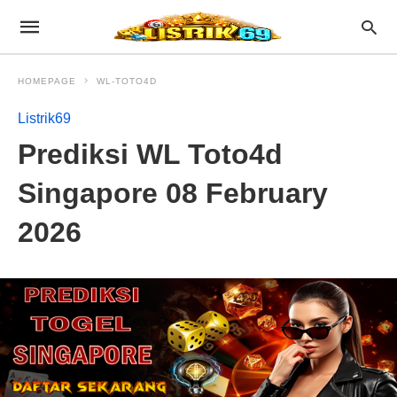
HOMEPAGE
WL-TOTO4D
Listrik69
Prediksi WL Toto4d
Singapore 08 February
2026