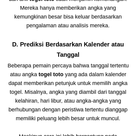
Mereka hanya memberikan angka yang
kemungkinan besar bisa keluar berdasarkan
pengalaman atau analisis mereka.
D.
Prediksi Berdasarkan Kalender atau
Tanggal
Beberapa pemain percaya bahwa tanggal tertentu
atau angka
togel toto
yang ada dalam kalender
dapat memberikan petunjuk untuk memilih angka
togel. Misalnya, angka yang diambil dari tanggal
kelahiran, hari libur, atau angka-angka yang
berhubungan dengan peristiwa tertentu dianggap
memiliki peluang lebih besar untuk muncul.