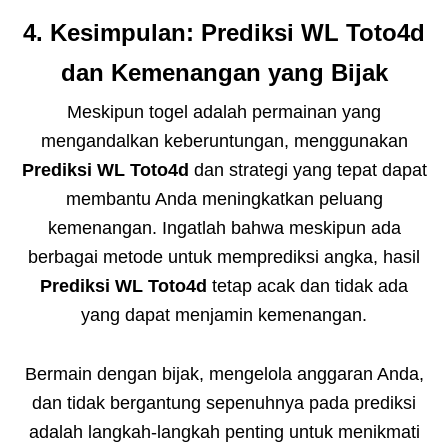
4. Kesimpulan:
Prediksi WL Toto4d
dan Kemenangan yang Bijak
Meskipun togel adalah permainan yang
mengandalkan keberuntungan, menggunakan
Prediksi WL Toto4d
dan strategi yang tepat dapat
membantu Anda meningkatkan peluang
kemenangan. Ingatlah bahwa meskipun ada
berbagai metode untuk memprediksi angka, hasil
Prediksi WL Toto4d
tetap acak dan tidak ada
yang dapat menjamin kemenangan.
Bermain dengan bijak, mengelola anggaran Anda,
dan tidak bergantung sepenuhnya pada prediksi
adalah langkah-langkah penting untuk menikmati