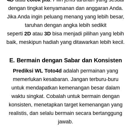
dengan tingkat kenyamanan dan anggaran Anda.
Jika Anda ingin peluang menang yang lebih besar,
taruhan dengan angka lebih sedikit
seperti
2D
atau
3D
bisa menjadi pilihan yang lebih
baik, meskipun hadiah yang ditawarkan lebih kecil.
E.
Bermain dengan Sabar dan Konsisten
Prediksi WL Toto4d
adalah permainan yang
memerlukan kesabaran. Jangan terburu-buru
untuk mendapatkan kemenangan besar dalam
waktu singkat. Cobalah untuk bermain dengan
konsisten, menetapkan target kemenangan yang
realistis, dan selalu bermain secara bertanggung
jawab.