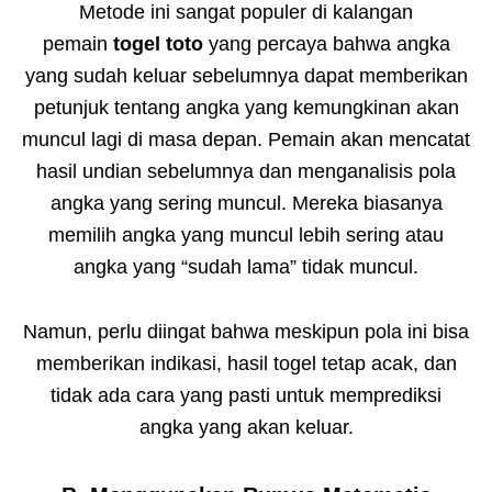
Metode ini sangat populer di kalangan
pemain
togel toto
yang percaya bahwa angka
yang sudah keluar sebelumnya dapat memberikan
petunjuk tentang angka yang kemungkinan akan
muncul lagi di masa depan. Pemain akan mencatat
hasil undian sebelumnya dan menganalisis pola
angka yang sering muncul. Mereka biasanya
memilih angka yang muncul lebih sering atau
angka yang “sudah lama” tidak muncul.
Namun, perlu diingat bahwa meskipun pola ini bisa
memberikan indikasi, hasil togel tetap acak, dan
tidak ada cara yang pasti untuk memprediksi
angka yang akan keluar.