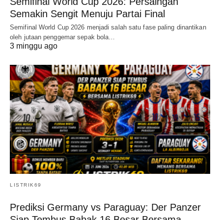
Semifinal World Cup 2026: Persaingan
Semakin Sengit Menuju Partai Final
Semifinal World Cup 2026 menjadi salah satu fase paling dinantikan
oleh jutaan penggemar sepak bola…
3 minggu ago
LISTRIK69
Prediksi Germany vs Paraguay: Der Panzer
Siap Tembus Babak 16 Besar Bersama