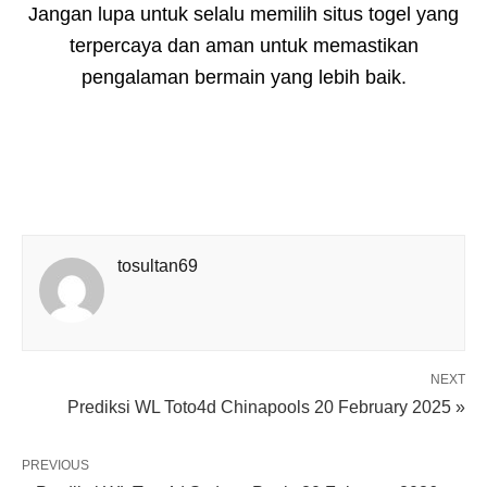
Jangan lupa untuk selalu memilih situs togel yang
terpercaya dan aman untuk memastikan
pengalaman bermain yang lebih baik.
tosultan69
NEXT
Prediksi WL Toto4d Chinapools 20 February 2025 »
PREVIOUS