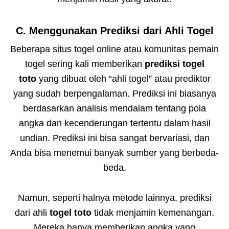
C.
Menggunakan Prediksi dari Ahli Togel
Beberapa situs togel online atau komunitas pemain
togel sering kali memberikan
prediksi togel
toto
yang dibuat oleh “ahli togel” atau prediktor
yang sudah berpengalaman. Prediksi ini biasanya
berdasarkan analisis mendalam tentang pola
angka dan kecenderungan tertentu dalam hasil
undian. Prediksi ini bisa sangat bervariasi, dan
Anda bisa menemui banyak sumber yang berbeda-
beda.
Namun, seperti halnya metode lainnya, prediksi
dari ahli
togel toto
tidak menjamin kemenangan.
Mereka hanya memberikan angka yang