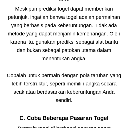
Meskipun prediksi togel dapat memberikan
petunjuk, ingatlah bahwa togel adalah permainan
yang berbasis pada keberuntungan. Tidak ada
metode yang dapat menjamin kemenangan. Oleh
karena itu, gunakan prediksi sebagai alat bantu
dan bukan sebagai patokan utama dalam
menentukan angka.
Cobalah untuk bermain dengan pola taruhan yang
lebih terstruktur, seperti memilih angka secara
acak atau berdasarkan keberuntungan Anda
sendiri.
C.
Coba Beberapa Pasaran Togel