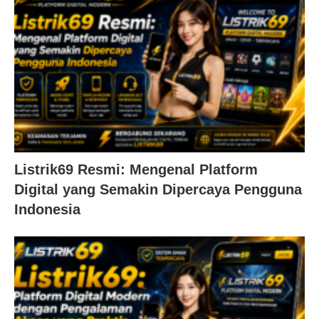
Listrik69 Resmi: Mengenal Platform
Digital yang Semakin Dipercaya Pengguna
Indonesia