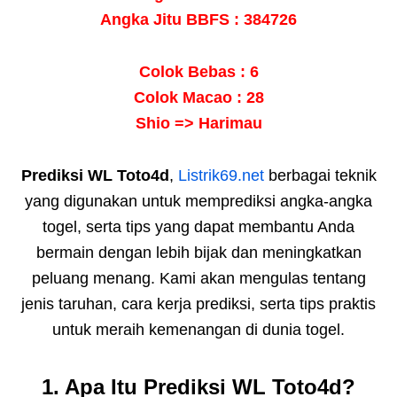
Angka Jitu BBFS : 384726
Colok Bebas : 6
Colok Macao : 28
Shio => Harimau
Prediksi WL Toto4d
,
Listrik69.net
berbagai teknik
yang digunakan untuk memprediksi angka-angka
togel, serta tips yang dapat membantu Anda
bermain dengan lebih bijak dan meningkatkan
peluang menang. Kami akan mengulas tentang
jenis taruhan, cara kerja prediksi, serta tips praktis
untuk meraih kemenangan di dunia togel.
1. Apa Itu Prediksi WL Toto4d?