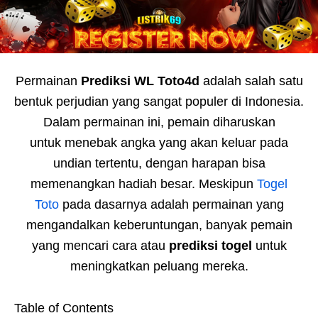
Permainan
Prediksi WL Toto4d
adalah salah satu
bentuk perjudian yang sangat populer di Indonesia.
Dalam permainan ini, pemain diharuskan
untuk menebak angka yang akan keluar pada
undian tertentu, dengan harapan bisa
memenangkan hadiah besar. Meskipun
Togel
Toto
pada dasarnya adalah permainan yang
mengandalkan keberuntungan, banyak pemain
yang mencari cara atau
prediksi togel
untuk
meningkatkan peluang mereka.
Table of Contents