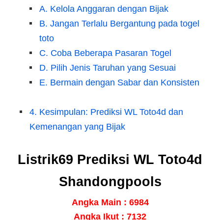
A. Kelola Anggaran dengan Bijak
B. Jangan Terlalu Bergantung pada togel
toto
C. Coba Beberapa Pasaran Togel
D. Pilih Jenis Taruhan yang Sesuai
E. Bermain dengan Sabar dan Konsisten
4. Kesimpulan: Prediksi WL Toto4d dan
Kemenangan yang Bijak
Listrik69 Prediksi WL Toto4d
Shandongpools
Angka Main : 6984
Angka Ikut : 7132