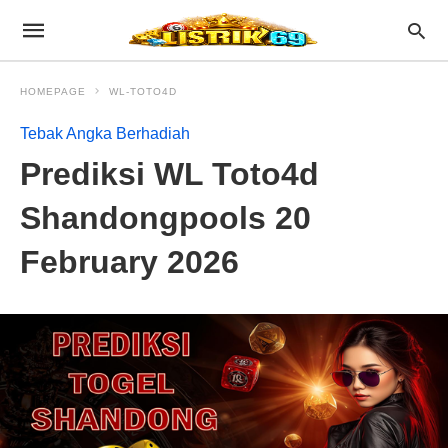
HOMEPAGE
WL-TOTO4D
Tebak Angka Berhadiah
Prediksi WL Toto4d
Shandongpools 20
February 2026