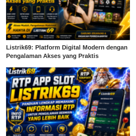
Listrik69: Platform Digital Modern dengan
Pengalaman Akses yang Praktis