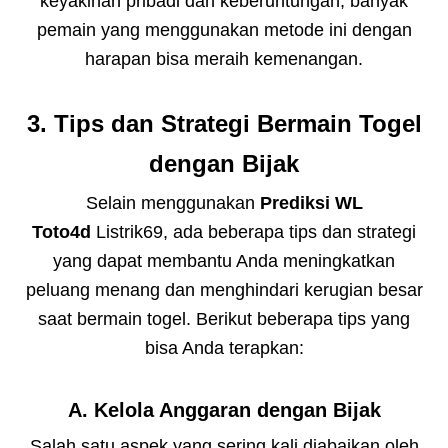
keyakinan pribadi dan keberuntungan, banyak
pemain yang menggunakan metode ini dengan
harapan bisa meraih kemenangan.
3. Tips dan Strategi Bermain Togel
dengan Bijak
Selain menggunakan
Prediksi WL
Toto4d
Listrik69, ada beberapa tips dan strategi
yang dapat membantu Anda meningkatkan
peluang menang dan menghindari kerugian besar
saat bermain togel. Berikut beberapa tips yang
bisa Anda terapkan:
A.
Kelola Anggaran dengan Bijak
Salah satu aspek yang sering kali diabaikan oleh