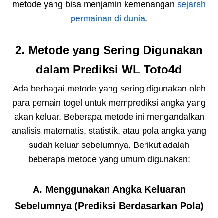
metode yang bisa menjamin kemenangan
sejarah
permainan di dunia
.
2. Metode yang Sering Digunakan
dalam
Prediksi WL Toto4d
Ada berbagai metode yang sering digunakan oleh
para pemain togel untuk memprediksi angka yang
akan keluar. Beberapa metode ini mengandalkan
analisis matematis, statistik, atau pola angka yang
sudah keluar sebelumnya. Berikut adalah
beberapa metode yang umum digunakan:
A.
Menggunakan Angka Keluaran
Sebelumnya (Prediksi Berdasarkan Pola)