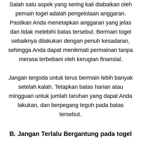
Salah satu aspek yang sering kali diabaikan oleh
pemain togel adalah pengelolaan anggaran.
Pastikan Anda menetapkan anggaran yang jelas
dan tidak melebihi batas tersebut. Bermain togel
sebaiknya dilakukan dengan penuh kesadaran,
sehingga Anda dapat menikmati permainan tanpa
merasa terbebani oleh kerugian finansial.
Jangan tergoda untuk terus bermain lebih banyak
setelah kalah. Tetapkan batas harian atau
mingguan untuk jumlah taruhan yang dapat Anda
lakukan, dan berpegang teguh pada batas
tersebut.
B.
Jangan Terlalu Bergantung pada togel