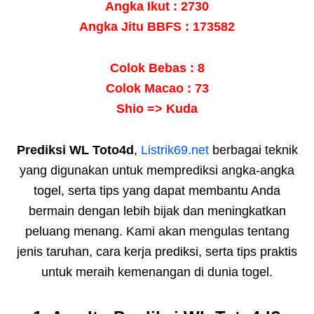
Angka Ikut : 2730
Angka Jitu BBFS : 173582
Colok Bebas : 8
Colok Macao : 73
Shio => Kuda
Prediksi WL Toto4d
,
Listrik69.net
berbagai teknik
yang digunakan untuk memprediksi angka-angka
togel, serta tips yang dapat membantu Anda
bermain dengan lebih bijak dan meningkatkan
peluang menang. Kami akan mengulas tentang
jenis taruhan, cara kerja prediksi, serta tips praktis
untuk meraih kemenangan di dunia togel.