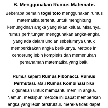
B.
Menggunakan Rumus Matematis
Beberapa pemain
togel toto
menggunakan rumus
matematika tertentu untuk menghitung
kemungkinan angka yang akan keluar. Misalnya,
rumus perhitungan menggunakan angka-angka
yang ada dalam undian sebelumnya untuk
memperkirakan angka berikutnya. Metode ini
cenderung lebih kompleks dan memerlukan
pemahaman matematika yang baik.
Rumus seperti
Rumus Fibonacci
,
Rumus
Permutasi
, atau
Rumus Kombinasi
bisa
digunakan untuk membantu memilih angka.
Namun, meskipun metode ini dapat memberikan
angka yang lebih terstruktur, mereka tidak dapat