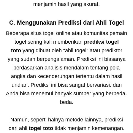
menjamin hasil yang akurat.
C.
Menggunakan Prediksi dari Ahli Togel
Beberapa situs togel online atau komunitas pemain
togel sering kali memberikan
prediksi togel
toto
yang dibuat oleh “ahli togel” atau prediktor
yang sudah berpengalaman. Prediksi ini biasanya
berdasarkan analisis mendalam tentang pola
angka dan kecenderungan tertentu dalam hasil
undian. Prediksi ini bisa sangat bervariasi, dan
Anda bisa menemui banyak sumber yang berbeda-
beda.
Namun, seperti halnya metode lainnya, prediksi
dari ahli
togel toto
tidak menjamin kemenangan.