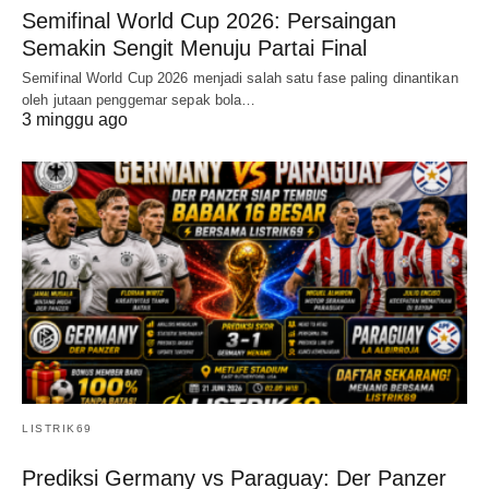
Semifinal World Cup 2026: Persaingan
Semakin Sengit Menuju Partai Final
Semifinal World Cup 2026 menjadi salah satu fase paling dinantikan
oleh jutaan penggemar sepak bola…
3 minggu ago
LISTRIK69
Prediksi Germany vs Paraguay: Der Panzer