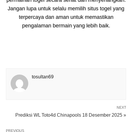
permainan togel secara sehat dan menyenangkan.
Jangan lupa untuk selalu memilih situs togel yang
terpercaya dan aman untuk memastikan
pengalaman bermain yang lebih baik.
tosultan69
NEXT
Prediksi WL Toto4d Chinapools 18 Desember 2025 »
PREVIOUS