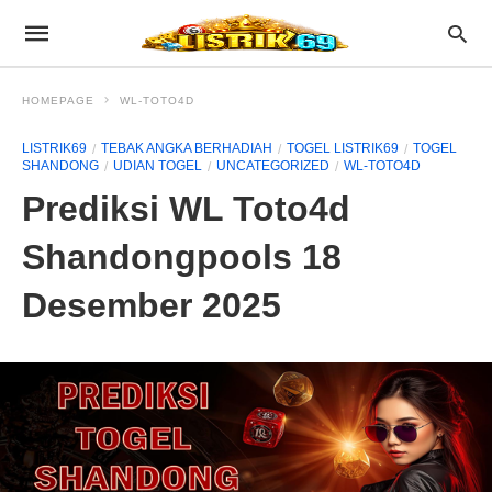
HOMEPAGE
WL-TOTO4D
LISTRIK69
TEBAK ANGKA BERHADIAH
TOGEL LISTRIK69
TOGEL
SHANDONG
UDIAN TOGEL
UNCATEGORIZED
WL-TOTO4D
Prediksi WL Toto4d
Shandongpools 18
Desember 2025