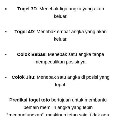
Togel 3D
: Menebak tiga angka yang akan
keluar.
Togel 4D
: Menebak empat angka yang akan
keluar.
Colok Bebas
: Menebak satu angka tanpa
mempedulikan posisinya.
Colok Jitu
: Menebak satu angka di posisi yang
tepat.
Prediksi togel toto
bertujuan untuk membantu
pemain memilih angka yang lebih
“menguntungkan”, meskipun tetap saja, tidak ada