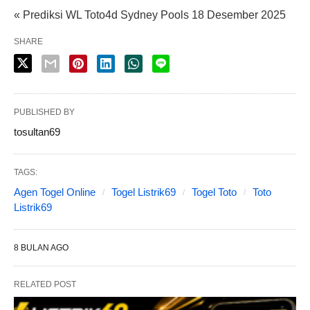
« Prediksi WL Toto4d Sydney Pools 18 Desember 2025
SHARE
PUBLISHED BY
tosultan69
TAGS:
Agen Togel Online
Togel Listrik69
Togel Toto
Toto
Listrik69
8 BULAN AGO
RELATED POST