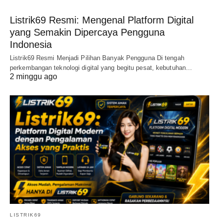
Listrik69 Resmi: Mengenal Platform Digital
yang Semakin Dipercaya Pengguna
Indonesia
Listrik69 Resmi Menjadi Pilihan Banyak Pengguna Di tengah
perkembangan teknologi digital yang begitu pesat, kebutuhan…
2 minggu ago
LISTRIK69