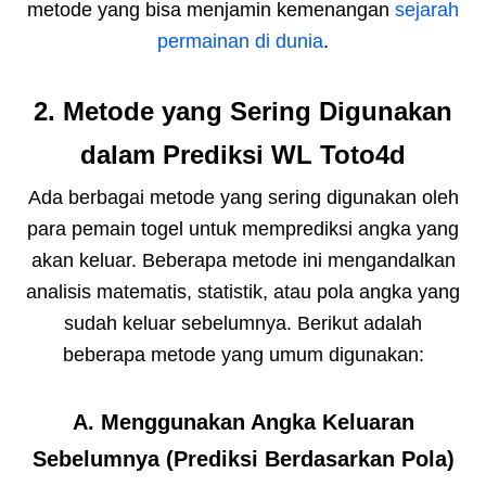
metode yang bisa menjamin kemenangan
sejarah
permainan di dunia
.
2. Metode yang Sering Digunakan
dalam
Prediksi WL Toto4d
Ada berbagai metode yang sering digunakan oleh
para pemain togel untuk memprediksi angka yang
akan keluar. Beberapa metode ini mengandalkan
analisis matematis, statistik, atau pola angka yang
sudah keluar sebelumnya. Berikut adalah
beberapa metode yang umum digunakan:
A.
Menggunakan Angka Keluaran
Sebelumnya (Prediksi Berdasarkan Pola)