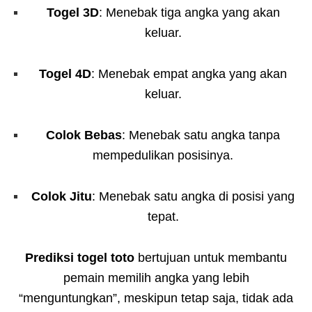
Togel 3D
: Menebak tiga angka yang akan
keluar.
Togel 4D
: Menebak empat angka yang akan
keluar.
Colok Bebas
: Menebak satu angka tanpa
mempedulikan posisinya.
Colok Jitu
: Menebak satu angka di posisi yang
tepat.
Prediksi togel toto
bertujuan untuk membantu
pemain memilih angka yang lebih
“menguntungkan”, meskipun tetap saja, tidak ada