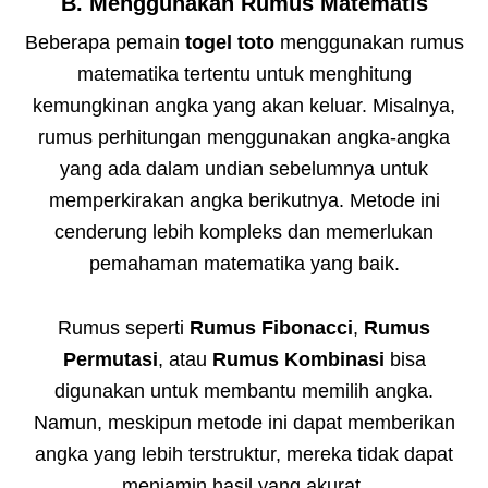
B.
Menggunakan Rumus Matematis
Beberapa pemain
togel toto
menggunakan rumus
matematika tertentu untuk menghitung
kemungkinan angka yang akan keluar. Misalnya,
rumus perhitungan menggunakan angka-angka
yang ada dalam undian sebelumnya untuk
memperkirakan angka berikutnya. Metode ini
cenderung lebih kompleks dan memerlukan
pemahaman matematika yang baik.
Rumus seperti
Rumus Fibonacci
,
Rumus
Permutasi
, atau
Rumus Kombinasi
bisa
digunakan untuk membantu memilih angka.
Namun, meskipun metode ini dapat memberikan
angka yang lebih terstruktur, mereka tidak dapat
menjamin hasil yang akurat.