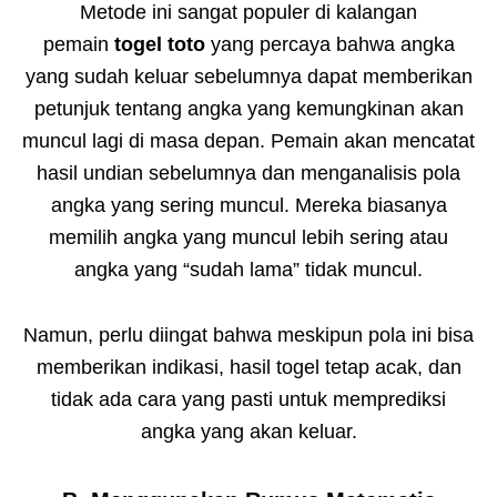
Metode ini sangat populer di kalangan
pemain
togel toto
yang percaya bahwa angka
yang sudah keluar sebelumnya dapat memberikan
petunjuk tentang angka yang kemungkinan akan
muncul lagi di masa depan. Pemain akan mencatat
hasil undian sebelumnya dan menganalisis pola
angka yang sering muncul. Mereka biasanya
memilih angka yang muncul lebih sering atau
angka yang “sudah lama” tidak muncul.
Namun, perlu diingat bahwa meskipun pola ini bisa
memberikan indikasi, hasil togel tetap acak, dan
tidak ada cara yang pasti untuk memprediksi
angka yang akan keluar.