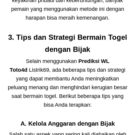
keyakinan pribadi dan keberuntungan, banyak
pemain yang menggunakan metode ini dengan
harapan bisa meraih kemenangan.
3. Tips dan Strategi Bermain Togel
dengan Bijak
Selain menggunakan
Prediksi WL
Toto4d
Listrik69, ada beberapa tips dan strategi
yang dapat membantu Anda meningkatkan
peluang menang dan menghindari kerugian besar
saat bermain togel. Berikut beberapa tips yang
bisa Anda terapkan:
A.
Kelola Anggaran dengan Bijak
Salah satu aspek yang sering kali diabaikan oleh