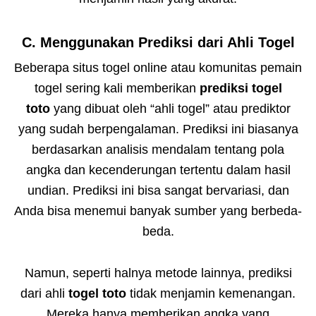
C.
Menggunakan Prediksi dari Ahli Togel
Beberapa situs togel online atau komunitas pemain
togel sering kali memberikan
prediksi togel
toto
yang dibuat oleh “ahli togel” atau prediktor
yang sudah berpengalaman. Prediksi ini biasanya
berdasarkan analisis mendalam tentang pola
angka dan kecenderungan tertentu dalam hasil
undian. Prediksi ini bisa sangat bervariasi, dan
Anda bisa menemui banyak sumber yang berbeda-
beda.
Namun, seperti halnya metode lainnya, prediksi
dari ahli
togel toto
tidak menjamin kemenangan.
Mereka hanya memberikan angka yang