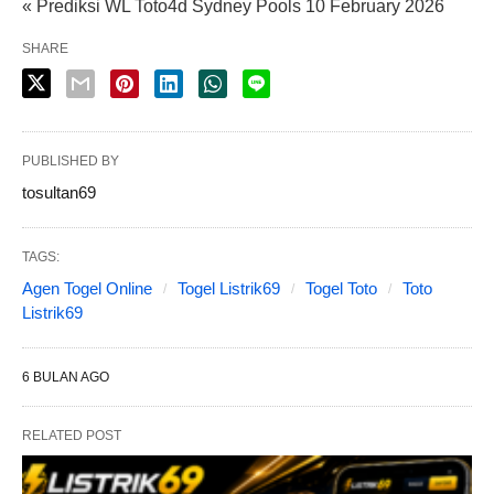
« Prediksi WL Toto4d Sydney Pools 10 February 2026
SHARE
PUBLISHED BY
tosultan69
TAGS:
Agen Togel Online
Togel Listrik69
Togel Toto
Toto
Listrik69
6 BULAN AGO
RELATED POST