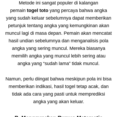
Metode ini sangat populer di kalangan
pemain
togel toto
yang percaya bahwa angka
yang sudah keluar sebelumnya dapat memberikan
petunjuk tentang angka yang kemungkinan akan
muncul lagi di masa depan. Pemain akan mencatat
hasil undian sebelumnya dan menganalisis pola
angka yang sering muncul. Mereka biasanya
memilih angka yang muncul lebih sering atau
angka yang “sudah lama” tidak muncul.
Namun, perlu diingat bahwa meskipun pola ini bisa
memberikan indikasi, hasil togel tetap acak, dan
tidak ada cara yang pasti untuk memprediksi
angka yang akan keluar.