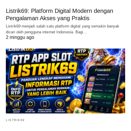
Listrik69: Platform Digital Modern dengan
Pengalaman Akses yang Praktis
Listrik69 menjadi salah satu platform digital yang semakin banyak
dicari oleh pengguna internet Indonesia. Bagi…
2 minggu ago
LISTRIK69