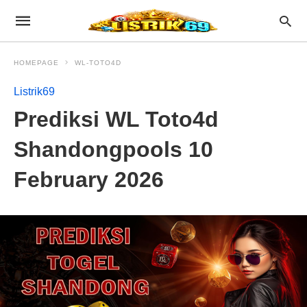
HOMEPAGE
WL-TOTO4D
Listrik69
Prediksi WL Toto4d
Shandongpools 10
February 2026