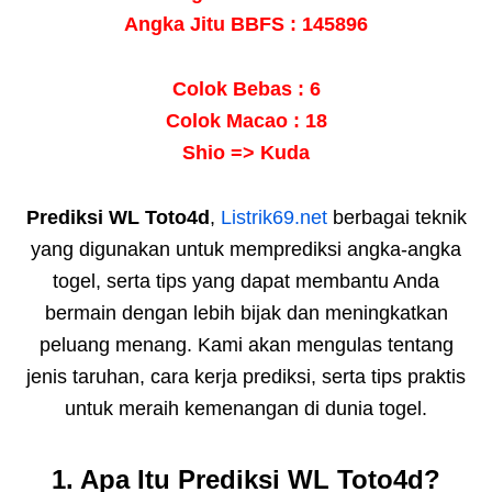
Angka Jitu BBFS : 145896
Colok Bebas : 6
Colok Macao : 18
Shio => Kuda
Prediksi WL Toto4d
,
Listrik69.net
berbagai teknik
yang digunakan untuk memprediksi angka-angka
togel, serta tips yang dapat membantu Anda
bermain dengan lebih bijak dan meningkatkan
peluang menang. Kami akan mengulas tentang
jenis taruhan, cara kerja prediksi, serta tips praktis
untuk meraih kemenangan di dunia togel.
1. Apa Itu Prediksi WL Toto4d?