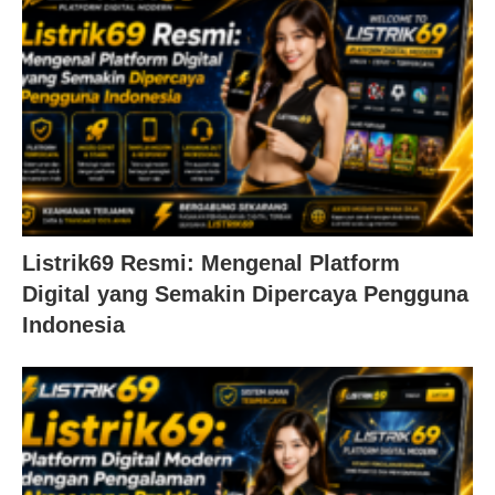
Listrik69 Resmi: Mengenal Platform
Digital yang Semakin Dipercaya Pengguna
Indonesia