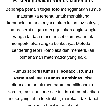
B.
Menggunakan Rumus Matematis
Beberapa pemain
togel toto
menggunakan rumus
matematika tertentu untuk menghitung
kemungkinan angka yang akan keluar. Misalnya,
rumus perhitungan menggunakan angka-angka
yang ada dalam undian sebelumnya untuk
memperkirakan angka berikutnya. Metode ini
cenderung lebih kompleks dan memerlukan
pemahaman matematika yang baik.
Rumus seperti
Rumus Fibonacci
,
Rumus
Permutasi
, atau
Rumus Kombinasi
bisa
digunakan untuk membantu memilih angka.
Namun, meskipun metode ini dapat memberikan
angka yang lebih terstruktur, mereka tidak dapat
menjamin hasil yang akurat.