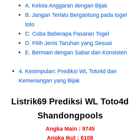
A. Kelola Anggaran dengan Bijak
B. Jangan Terlalu Bergantung pada togel
toto
C. Coba Beberapa Pasaran Togel
D. Pilih Jenis Taruhan yang Sesuai
E. Bermain dengan Sabar dan Konsisten
4. Kesimpulan: Prediksi WL Toto4d dan
Kemenangan yang Bijak
Listrik69 Prediksi WL Toto4d
Shandongpools
Angka Main : 9745
Angka Ikut : 6108