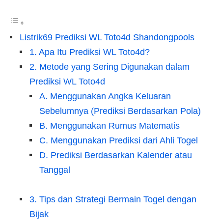
Listrik69 Prediksi WL Toto4d Shandongpools
1. Apa Itu Prediksi WL Toto4d?
2. Metode yang Sering Digunakan dalam
Prediksi WL Toto4d
A. Menggunakan Angka Keluaran
Sebelumnya (Prediksi Berdasarkan Pola)
B. Menggunakan Rumus Matematis
C. Menggunakan Prediksi dari Ahli Togel
D. Prediksi Berdasarkan Kalender atau
Tanggal
3. Tips dan Strategi Bermain Togel dengan
Bijak