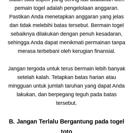
pemain togel adalah pengelolaan anggaran.
Pastikan Anda menetapkan anggaran yang jelas
dan tidak melebihi batas tersebut. Bermain togel
sebaiknya dilakukan dengan penuh kesadaran,
sehingga Anda dapat menikmati permainan tanpa
merasa terbebani oleh kerugian finansial.
Jangan tergoda untuk terus bermain lebih banyak
setelah kalah. Tetapkan batas harian atau
mingguan untuk jumlah taruhan yang dapat Anda
lakukan, dan berpegang teguh pada batas
tersebut.
B.
Jangan Terlalu Bergantung pada togel
toto