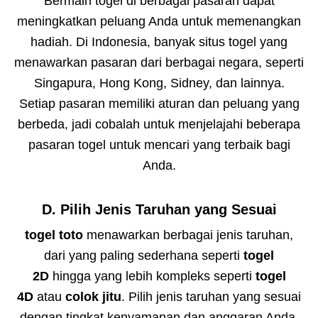
Bermain togel di berbagai pasaran dapat
meningkatkan peluang Anda untuk memenangkan
hadiah. Di Indonesia, banyak situs togel yang
menawarkan pasaran dari berbagai negara, seperti
Singapura, Hong Kong, Sidney, dan lainnya.
Setiap pasaran memiliki aturan dan peluang yang
berbeda, jadi cobalah untuk menjelajahi beberapa
pasaran togel untuk mencari yang terbaik bagi
Anda.
D.
Pilih Jenis Taruhan yang Sesuai
togel toto
menawarkan berbagai jenis taruhan,
dari yang paling sederhana seperti
togel
2D
hingga yang lebih kompleks seperti
togel
4D
atau
colok jitu
. Pilih jenis taruhan yang sesuai
dengan tingkat kenyamanan dan anggaran Anda.