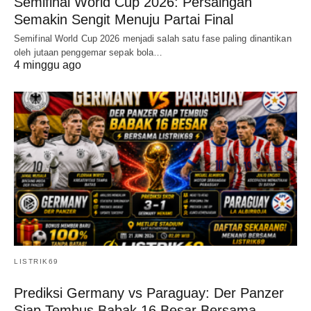
Semifinal World Cup 2026: Persaingan
Semakin Sengit Menuju Partai Final
Semifinal World Cup 2026 menjadi salah satu fase paling dinantikan
oleh jutaan penggemar sepak bola…
4 minggu ago
LISTRIK69
Prediksi Germany vs Paraguay: Der Panzer
Siap Tembus Babak 16 Besar Bersama