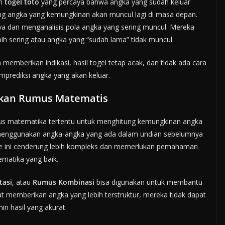
in
togel toto
yang percaya bahwa angka yang sudah keluar
g angka yang kemungkinan akan muncul lagi di masa depan.
a dan menganalisis pola angka yang sering muncul. Mereka
ih sering atau angka yang “sudah lama” tidak muncul.
 memberikan indikasi, hasil togel tetap acak, dan tidak ada cara
mprediksi angka yang akan keluar.
kan Rumus Matematis
 matematika tertentu untuk menghitung kemungkinan angka
n menggunakan angka-angka yang ada dalam undian sebelumnya
e ini cenderung lebih kompleks dan memerlukan pemahaman
matika yang baik.
asi
, atau
Rumus Kombinasi
bisa digunakan untuk membantu
 memberikan angka yang lebih terstruktur, mereka tidak dapat
n hasil yang akurat.