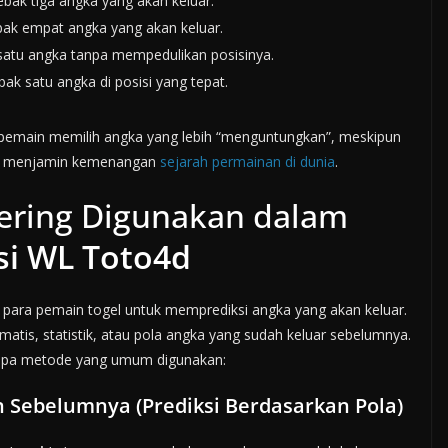
ebak tiga angka yang akan keluar.
ak empat angka yang akan keluar.
satu angka tanpa mempedulikan posisinya.
ak satu angka di posisi yang tepat.
emain memilih angka yang lebih “menguntungkan”, meskipun
isa menjamin kemenangan
sejarah permainan di dunia
.
Sering Digunakan dalam
si WL Toto4d
 para pemain togel untuk memprediksi angka yang akan keluar.
tis, statistik, atau pola angka yang sudah keluar sebelumnya.
rapa metode yang umum digunakan:
Sebelumnya (Prediksi Berdasarkan Pola)