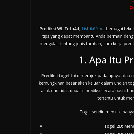
Co
Prediksi WL Toto4d
,
Listrik69.net
berbagai tekni
tips yang dapat membantu Anda bermain denga
mengulas tentang jenis taruhan, cara kerja predi
1. Apa Itu P
Prediksi togel toto
merujuk pada upaya atau m
kemungkinan besar akan keluar dalam undian togel.
acak dan tidak dapat diprediksi secara pasti, 
tertentu untuk mem
Togel sendiri memiliki banyak
Togel 2D
: Men