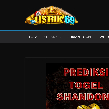
Skip
to
content
TOGEL LISTRIK69
UDIAN TOGEL
WL-T