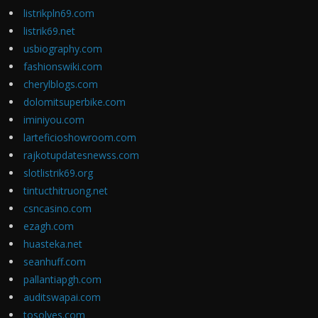
listrikpln69.com
listrik69.net
usbiography.com
fashionswiki.com
cherylblogs.com
dolomitsuperbike.com
iminiyou.com
larteficioshowroom.com
rajkotupdatesnewss.com
slotlistrik69.org
tintucthitruong.net
csncasino.com
ezagh.com
huasteka.net
seanhuff.com
pallantiapgh.com
auditswapai.com
tosolves.com