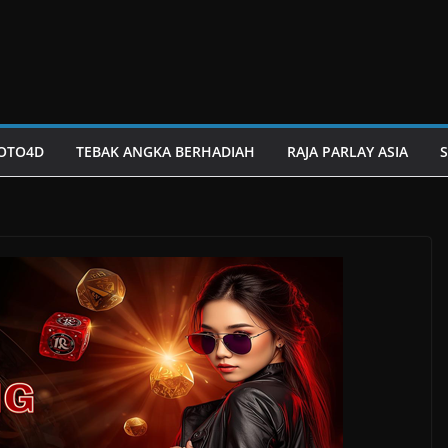
OTO4D
TEBAK ANGKA BERHADIAH
RAJA PARLAY ASIA
S