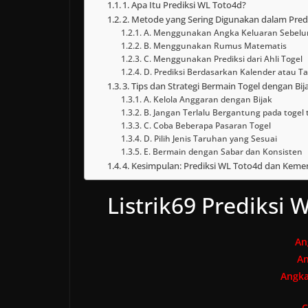
1. Apa Itu Prediksi WL Toto4d?
2. Metode yang Sering Digunakan dalam Pred
A. Menggunakan Angka Keluaran Sebelum
B. Menggunakan Rumus Matematis
C. Menggunakan Prediksi dari Ahli Togel
D. Prediksi Berdasarkan Kalender atau T
3. Tips dan Strategi Bermain Togel dengan Bij
A. Kelola Anggaran dengan Bijak
B. Jangan Terlalu Bergantung pada togel 
C. Coba Beberapa Pasaran Togel
D. Pilih Jenis Taruhan yang Sesuai
E. Bermain dengan Sabar dan Konsisten
4. Kesimpulan: Prediksi WL Toto4d dan Keme
Listrik69 Prediksi
An
An
Angka
C