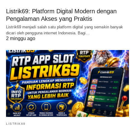
Listrik69: Platform Digital Modern dengan
Pengalaman Akses yang Praktis
Listrik69 menjadi salah satu platform digital yang semakin banyak
dicari oleh pengguna internet Indonesia. Bagi…
2 minggu ago
LISTRIK69