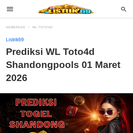
HOMEPAGE
WL-TOTO4D
Listrik69
Prediksi WL Toto4d
Shandongpools 01 Maret
2026