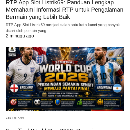
RTP App Slot Listrik69: Panduan Lengkap
Memahami Informasi RTP untuk Pengalaman
Bermain yang Lebih Baik
RTP App Slot Listrik69 menjadi salah satu kata kunci yang banyak
dicari oleh pemain yang…
2 minggu ago
LISTRIK69