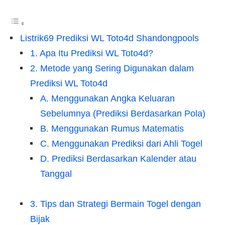
Listrik69 Prediksi WL Toto4d Shandongpools
1. Apa Itu Prediksi WL Toto4d?
2. Metode yang Sering Digunakan dalam
Prediksi WL Toto4d
A. Menggunakan Angka Keluaran
Sebelumnya (Prediksi Berdasarkan Pola)
B. Menggunakan Rumus Matematis
C. Menggunakan Prediksi dari Ahli Togel
D. Prediksi Berdasarkan Kalender atau
Tanggal
3. Tips dan Strategi Bermain Togel dengan
Bijak