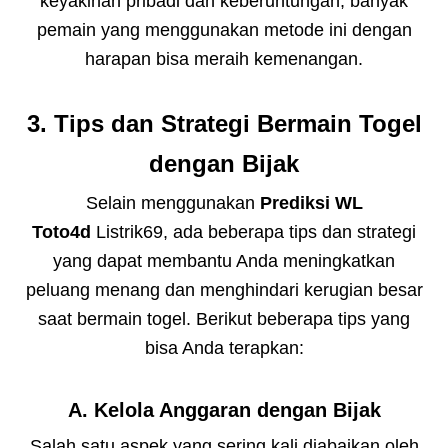
keyakinan pribadi dan keberuntungan, banyak
pemain yang menggunakan metode ini dengan
harapan bisa meraih kemenangan.
3. Tips dan Strategi Bermain Togel
dengan Bijak
Selain menggunakan
Prediksi WL
Toto4d
Listrik69, ada beberapa tips dan strategi
yang dapat membantu Anda meningkatkan
peluang menang dan menghindari kerugian besar
saat bermain togel. Berikut beberapa tips yang
bisa Anda terapkan:
A.
Kelola Anggaran dengan Bijak
Salah satu aspek yang sering kali diabaikan oleh