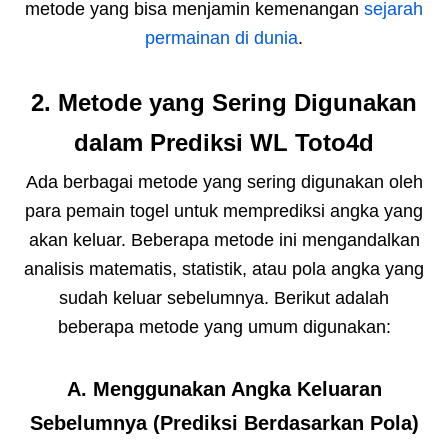
metode yang bisa menjamin kemenangan
sejarah
permainan di dunia
.
2. Metode yang Sering Digunakan
dalam
Prediksi WL Toto4d
Ada berbagai metode yang sering digunakan oleh
para pemain togel untuk memprediksi angka yang
akan keluar. Beberapa metode ini mengandalkan
analisis matematis, statistik, atau pola angka yang
sudah keluar sebelumnya. Berikut adalah
beberapa metode yang umum digunakan:
A.
Menggunakan Angka Keluaran
Sebelumnya (Prediksi Berdasarkan Pola)