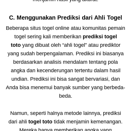
C.
Menggunakan Prediksi dari Ahli Togel
Beberapa situs togel online atau komunitas pemain
togel sering kali memberikan
prediksi togel
toto
yang dibuat oleh “ahli togel” atau prediktor
yang sudah berpengalaman. Prediksi ini biasanya
berdasarkan analisis mendalam tentang pola
angka dan kecenderungan tertentu dalam hasil
undian. Prediksi ini bisa sangat bervariasi, dan
Anda bisa menemui banyak sumber yang berbeda-
beda.
Namun, seperti halnya metode lainnya, prediksi
dari ahli
togel toto
tidak menjamin kemenangan.
Mereka hanya memberikan angka yang