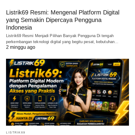
Listrik69 Resmi: Mengenal Platform Digital
yang Semakin Dipercaya Pengguna
Indonesia
Listrik69 Resmi Menjadi Pilihan Banyak Pengguna Di tengah
perkembangan teknologi digital yang begitu pesat, kebutuhan…
2 minggu ago
LISTRIK69