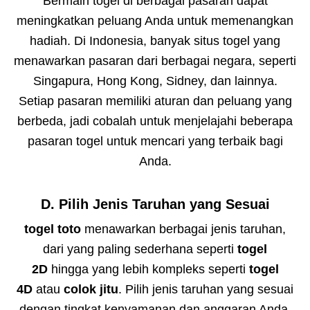
Bermain togel di berbagai pasaran dapat
meningkatkan peluang Anda untuk memenangkan
hadiah. Di Indonesia, banyak situs togel yang
menawarkan pasaran dari berbagai negara, seperti
Singapura, Hong Kong, Sidney, dan lainnya.
Setiap pasaran memiliki aturan dan peluang yang
berbeda, jadi cobalah untuk menjelajahi beberapa
pasaran togel untuk mencari yang terbaik bagi
Anda.
D.
Pilih Jenis Taruhan yang Sesuai
togel toto
menawarkan berbagai jenis taruhan,
dari yang paling sederhana seperti
togel
2D
hingga yang lebih kompleks seperti
togel
4D
atau
colok jitu
. Pilih jenis taruhan yang sesuai
dengan tingkat kenyamanan dan anggaran Anda.