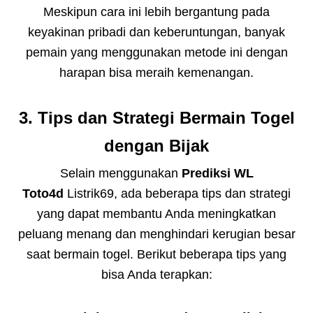
Meskipun cara ini lebih bergantung pada
keyakinan pribadi dan keberuntungan, banyak
pemain yang menggunakan metode ini dengan
harapan bisa meraih kemenangan.
3. Tips dan Strategi Bermain Togel
dengan Bijak
Selain menggunakan
Prediksi WL
Toto4d
Listrik69, ada beberapa tips dan strategi
yang dapat membantu Anda meningkatkan
peluang menang dan menghindari kerugian besar
saat bermain togel. Berikut beberapa tips yang
bisa Anda terapkan: