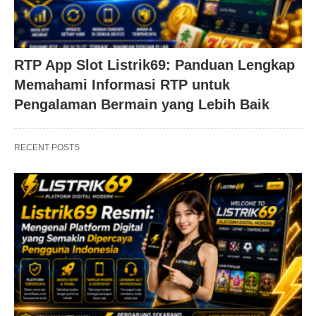
RTP App Slot Listrik69: Panduan Lengkap
Memahami Informasi RTP untuk
Pengalaman Bermain yang Lebih Baik
RECENT POSTS