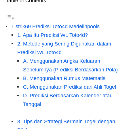
Table of Contents
Listrik69 Prediksi Toto4d Medelinpools
1. Apa Itu Prediksi WL Toto4d?
2. Metode yang Sering Digunakan dalam
Prediksi WL Toto4d
A. Menggunakan Angka Keluaran
Sebelumnya (Prediksi Berdasarkan Pola)
B. Menggunakan Rumus Matematis
C. Menggunakan Prediksi dari Ahli Togel
D. Prediksi Berdasarkan Kalender atau
Tanggal
3. Tips dan Strategi Bermain Togel dengan