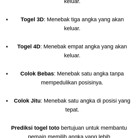
keluar.
Togel 3D
: Menebak tiga angka yang akan
keluar.
Togel 4D
: Menebak empat angka yang akan
keluar.
Colok Bebas
: Menebak satu angka tanpa
mempedulikan posisinya.
Colok Jitu
: Menebak satu angka di posisi yang
tepat.
Prediksi togel toto
bertujuan untuk membantu
pemain memilih angka yang lebih