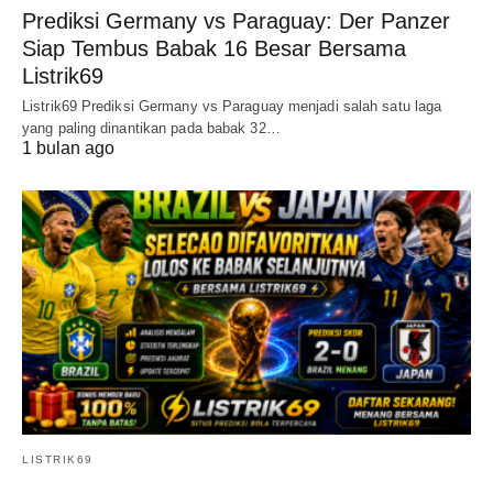
Prediksi Germany vs Paraguay: Der Panzer
Siap Tembus Babak 16 Besar Bersama
Listrik69
Listrik69 Prediksi Germany vs Paraguay menjadi salah satu laga
yang paling dinantikan pada babak 32…
1 bulan ago
LISTRIK69