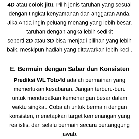
4D
atau
colok jitu
. Pilih jenis taruhan yang sesuai
dengan tingkat kenyamanan dan anggaran Anda.
Jika Anda ingin peluang menang yang lebih besar,
taruhan dengan angka lebih sedikit
seperti
2D
atau
3D
bisa menjadi pilihan yang lebih
baik, meskipun hadiah yang ditawarkan lebih kecil.
E.
Bermain dengan Sabar dan Konsisten
Prediksi WL Toto4d
adalah permainan yang
memerlukan kesabaran. Jangan terburu-buru
untuk mendapatkan kemenangan besar dalam
waktu singkat. Cobalah untuk bermain dengan
konsisten, menetapkan target kemenangan yang
realistis, dan selalu bermain secara bertanggung
jawab.