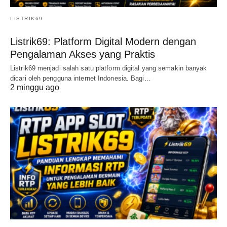
LISTRIK69
Listrik69: Platform Digital Modern dengan
Pengalaman Akses yang Praktis
Listrik69 menjadi salah satu platform digital yang semakin banyak
dicari oleh pengguna internet Indonesia. Bagi…
2 minggu ago