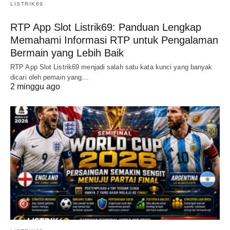
LISTRIK69
RTP App Slot Listrik69: Panduan Lengkap
Memahami Informasi RTP untuk Pengalaman
Bermain yang Lebih Baik
RTP App Slot Listrik69 menjadi salah satu kata kunci yang banyak
dicari oleh pemain yang…
2 minggu ago