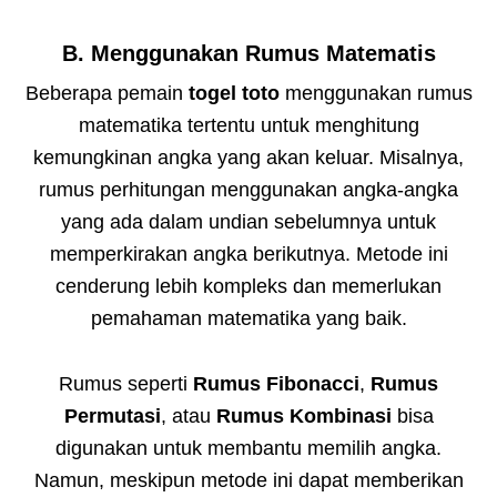
B.
Menggunakan Rumus Matematis
Beberapa pemain
togel toto
menggunakan rumus
matematika tertentu untuk menghitung
kemungkinan angka yang akan keluar. Misalnya,
rumus perhitungan menggunakan angka-angka
yang ada dalam undian sebelumnya untuk
memperkirakan angka berikutnya. Metode ini
cenderung lebih kompleks dan memerlukan
pemahaman matematika yang baik.
Rumus seperti
Rumus Fibonacci
,
Rumus
Permutasi
, atau
Rumus Kombinasi
bisa
digunakan untuk membantu memilih angka.
Namun, meskipun metode ini dapat memberikan