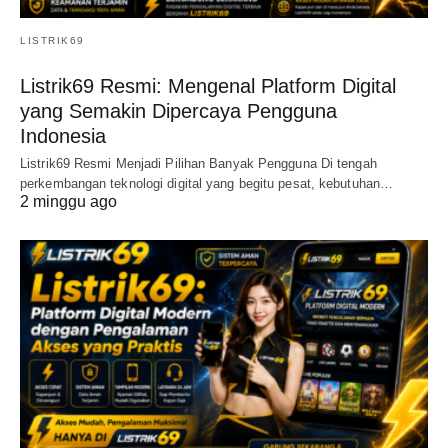
LISTRIK69
Listrik69 Resmi: Mengenal Platform Digital
yang Semakin Dipercaya Pengguna
Indonesia
Listrik69 Resmi Menjadi Pilihan Banyak Pengguna Di tengah
perkembangan teknologi digital yang begitu pesat, kebutuhan…
2 minggu ago