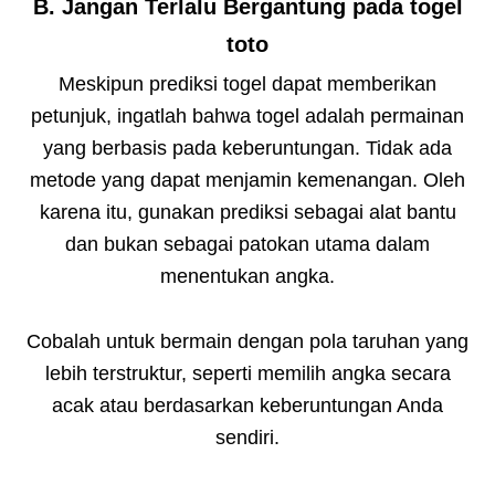
B.
Jangan Terlalu Bergantung pada togel
toto
Meskipun prediksi togel dapat memberikan
petunjuk, ingatlah bahwa togel adalah permainan
yang berbasis pada keberuntungan. Tidak ada
metode yang dapat menjamin kemenangan. Oleh
karena itu, gunakan prediksi sebagai alat bantu
dan bukan sebagai patokan utama dalam
menentukan angka.
Cobalah untuk bermain dengan pola taruhan yang
lebih terstruktur, seperti memilih angka secara
acak atau berdasarkan keberuntungan Anda
sendiri.