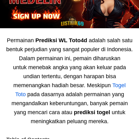
Permainan
Prediksi WL Toto4d
adalah salah satu
bentuk perjudian yang sangat populer di Indonesia.
Dalam permainan ini, pemain diharuskan
untuk menebak angka yang akan keluar pada
undian tertentu, dengan harapan bisa
memenangkan hadiah besar. Meskipun
Togel
Toto
pada dasarnya adalah permainan yang
mengandalkan keberuntungan, banyak pemain
yang mencari cara atau
prediksi togel
untuk
meningkatkan peluang mereka.