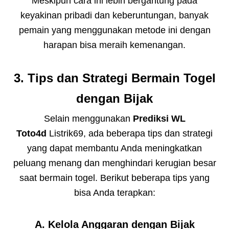
Meskipun cara ini lebih bergantung pada
keyakinan pribadi dan keberuntungan, banyak
pemain yang menggunakan metode ini dengan
harapan bisa meraih kemenangan.
3. Tips dan Strategi Bermain Togel
dengan Bijak
Selain menggunakan
Prediksi WL
Toto4d
Listrik69, ada beberapa tips dan strategi
yang dapat membantu Anda meningkatkan
peluang menang dan menghindari kerugian besar
saat bermain togel. Berikut beberapa tips yang
bisa Anda terapkan:
A.
Kelola Anggaran dengan Bijak