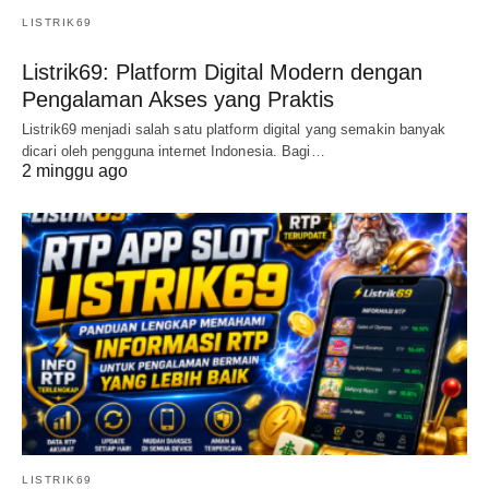
LISTRIK69
Listrik69: Platform Digital Modern dengan
Pengalaman Akses yang Praktis
Listrik69 menjadi salah satu platform digital yang semakin banyak
dicari oleh pengguna internet Indonesia. Bagi…
2 minggu ago
LISTRIK69