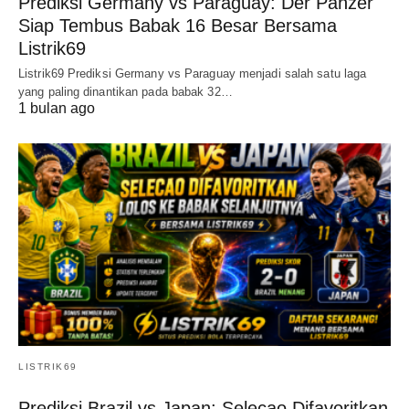
Prediksi Germany vs Paraguay: Der Panzer
Siap Tembus Babak 16 Besar Bersama
Listrik69
Listrik69 Prediksi Germany vs Paraguay menjadi salah satu laga
yang paling dinantikan pada babak 32…
1 bulan ago
LISTRIK69
Prediksi Brazil vs Japan: Selecao Difavoritkan