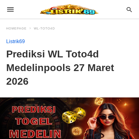
HOMEPAGE
WL-TOTO4D
Listrik69
Prediksi WL Toto4d
Medelinpools 27 Maret
2026