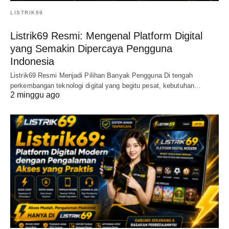
LISTRIK69
Listrik69 Resmi: Mengenal Platform Digital
yang Semakin Dipercaya Pengguna
Indonesia
Listrik69 Resmi Menjadi Pilihan Banyak Pengguna Di tengah
perkembangan teknologi digital yang begitu pesat, kebutuhan…
2 minggu ago