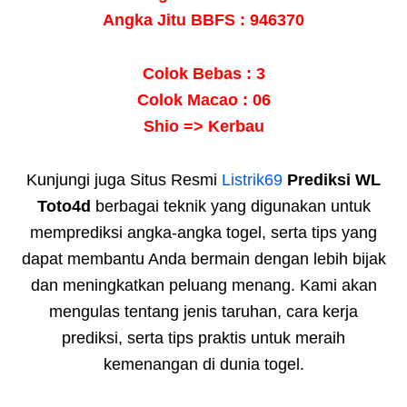
Angka Jitu BBFS : 946370
Colok Bebas : 3
Colok Macao : 06
Shio => Kerbau
Kunjungi juga Situs Resmi
Listrik69
Prediksi WL
Toto4d
berbagai teknik yang digunakan untuk
memprediksi angka-angka togel, serta tips yang
dapat membantu Anda bermain dengan lebih bijak
dan meningkatkan peluang menang. Kami akan
mengulas tentang jenis taruhan, cara kerja
prediksi, serta tips praktis untuk meraih
kemenangan di dunia togel.