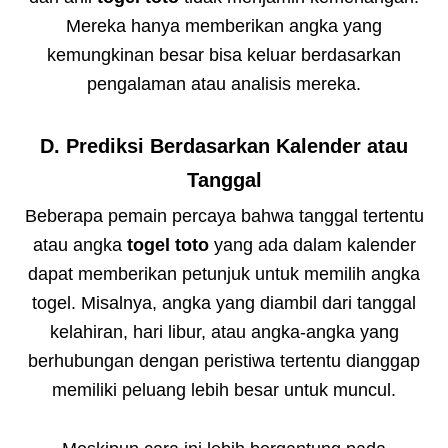
Mereka hanya memberikan angka yang
kemungkinan besar bisa keluar berdasarkan
pengalaman atau analisis mereka.
D.
Prediksi Berdasarkan Kalender atau
Tanggal
Beberapa pemain percaya bahwa tanggal tertentu
atau angka
togel toto
yang ada dalam kalender
dapat memberikan petunjuk untuk memilih angka
togel. Misalnya, angka yang diambil dari tanggal
kelahiran, hari libur, atau angka-angka yang
berhubungan dengan peristiwa tertentu dianggap
memiliki peluang lebih besar untuk muncul.