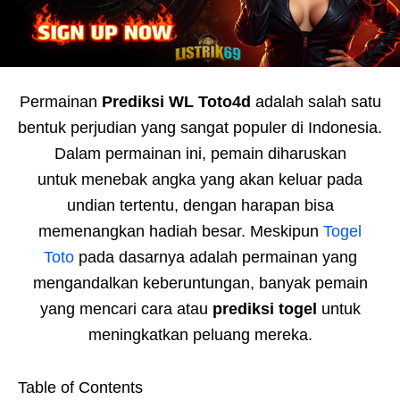
Permainan
Prediksi WL Toto4d
adalah salah satu
bentuk perjudian yang sangat populer di Indonesia.
Dalam permainan ini, pemain diharuskan
untuk menebak angka yang akan keluar pada
undian tertentu, dengan harapan bisa
memenangkan hadiah besar. Meskipun
Togel
Toto
pada dasarnya adalah permainan yang
mengandalkan keberuntungan, banyak pemain
yang mencari cara atau
prediksi togel
untuk
meningkatkan peluang mereka.
Table of Contents