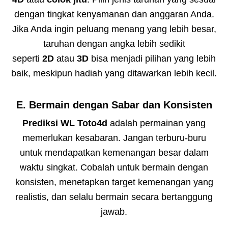
dengan tingkat kenyamanan dan anggaran Anda.
Jika Anda ingin peluang menang yang lebih besar,
taruhan dengan angka lebih sedikit
seperti
2D
atau
3D
bisa menjadi pilihan yang lebih
baik, meskipun hadiah yang ditawarkan lebih kecil.
E.
Bermain dengan Sabar dan Konsisten
Prediksi WL Toto4d
adalah permainan yang
memerlukan kesabaran. Jangan terburu-buru
untuk mendapatkan kemenangan besar dalam
waktu singkat. Cobalah untuk bermain dengan
konsisten, menetapkan target kemenangan yang
realistis, dan selalu bermain secara bertanggung
jawab.