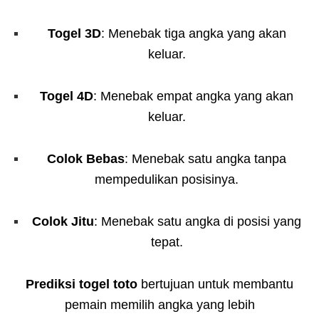
Togel 3D
: Menebak tiga angka yang akan
keluar.
Togel 4D
: Menebak empat angka yang akan
keluar.
Colok Bebas
: Menebak satu angka tanpa
mempedulikan posisinya.
Colok Jitu
: Menebak satu angka di posisi yang
tepat.
Prediksi togel toto
bertujuan untuk membantu
pemain memilih angka yang lebih