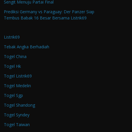
Sengit Menuju Partai Final
Prediksi Germany vs Paraguay: Der Panzer Siap
Tembus Babak 16 Besar Bersama Listrik69
Listrik69
Tebak Angka Berhadiah
Togel China
Togel Hk
Togel Listrik69
Togel Medelin
Togel Sgp
Togel Shandong
Togel Syndey
Togel Taiwan