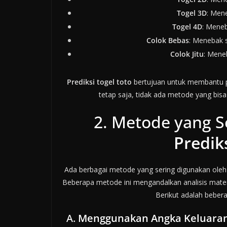
Togel 3D
: Men
Togel 4D
: Meneb
Colok Bebas
: Menebak 
Colok Jitu
: Meneb
Prediksi togel toto
bertujuan untuk membantu p
tetap saja, tidak ada metode yang b
2. Metode yang 
Predik
Ada berbagai metode yang sering digunakan oleh
Beberapa metode ini mengandalkan analisis matema
Berikut adalah bebe
A.
Menggunakan Angka Keluaran 