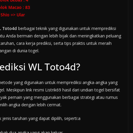
lok Macao : 83
Shio => Ular
L Toto4d
berbagai teknik yang digunakan untuk memprediksi
ntu Anda bermain dengan lebih bijak dan meningkatkan peluang
uhan, cara kerja prediksi, serta tips praktis untuk meraih
ngan di dunia togel.
rediksi WL Toto4d?
etode yang digunakan untuk memprediksi angka-angka yang
 Meskipun link resmi Listrik69 hasil dari undian togel bersifat
banyak pemain yang menggunakan berbagai strategi atau rumus
ilih angka dengan lebih cermat.
 jenis taruhan yang dapat dipilih, seperti:a
ebak dua angka yang akan keluar.