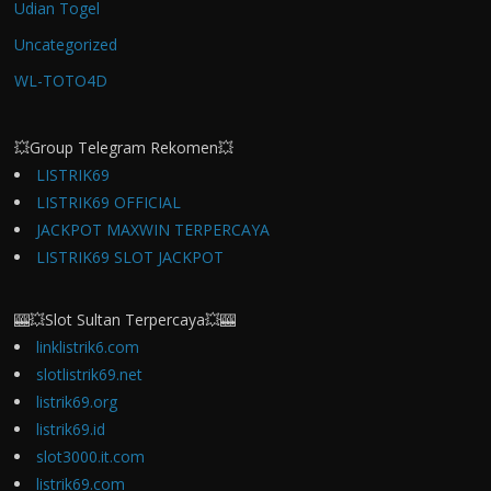
Udian Togel
Uncategorized
WL-TOTO4D
💥Group Telegram Rekomen💥
LISTRIK69
LISTRIK69 OFFICIAL
JACKPOT MAXWIN TERPERCAYA
LISTRIK69 SLOT JACKPOT
🎰💥Slot Sultan Terpercaya💥🎰
linklistrik6.com
slotlistrik69.net
listrik69.org
listrik69.id
slot3000.it.com
listrik69.com