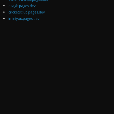
ezagh.pages.dev
cricketsclub.pages.dev
iminiyou.pages.dev