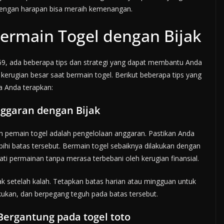
engan harapan bisa meraih kemenangan.
 Bermain Togel dengan Bijak
k69, ada beberapa tips dan strategi yang dapat membantu Anda
rugian besar saat bermain togel. Berikut beberapa tips yang
a Anda terapkan:
nggaran dengan Bijak
leh pemain togel adalah pengelolaan anggaran. Pastikan Anda
ihi batas tersebut. Bermain togel sebaiknya dilakukan dengan
i permainan tanpa merasa terbebani oleh kerugian finansial.
ak setelah kalah. Tetapkan batas harian atau mingguan untuk
kukan, dan berpegang teguh pada batas tersebut.
Bergantung pada togel toto