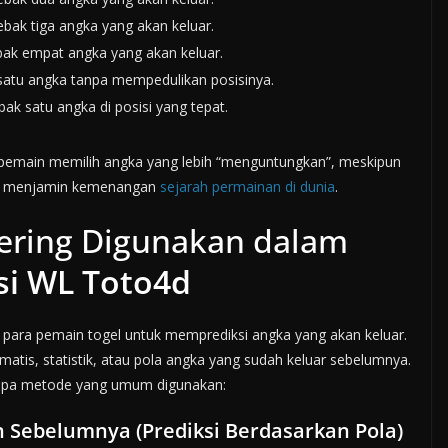
ebak tiga angka yang akan keluar.
ak empat angka yang akan keluar.
satu angka tanpa mempedulikan posisinya.
ak satu angka di posisi yang tepat.
emain memilih angka yang lebih “menguntungkan”, meskipun
isa menjamin kemenangan
sejarah permainan di dunia
.
Sering Digunakan dalam
si WL Toto4d
 para pemain togel untuk memprediksi angka yang akan keluar.
tis, statistik, atau pola angka yang sudah keluar sebelumnya.
rapa metode yang umum digunakan:
Sebelumnya (Prediksi Berdasarkan Pola)