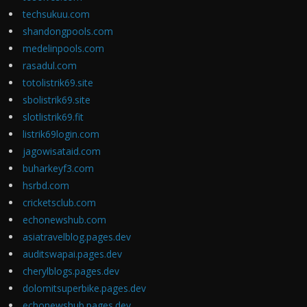
techsukuu.com
shandongpools.com
medelinpools.com
rasadul.com
totolistrik69.site
sbolistrik69.site
slotlistrik69.fit
listrik69login.com
jagowisataid.com
buharkeyf3.com
hsrbd.com
cricketsclub.com
echonewshub.com
asiatravelblog.pages.dev
auditswapai.pages.dev
cherylblogs.pages.dev
dolomitsuperbike.pages.dev
echonewshub.pages.dev