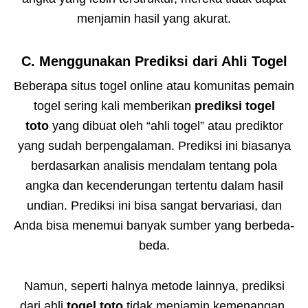
menjamin hasil yang akurat.
C.
Menggunakan Prediksi dari Ahli Togel
Beberapa situs togel online atau komunitas pemain
togel sering kali memberikan
prediksi togel
toto
yang dibuat oleh “ahli togel” atau prediktor
yang sudah berpengalaman. Prediksi ini biasanya
berdasarkan analisis mendalam tentang pola
angka dan kecenderungan tertentu dalam hasil
undian. Prediksi ini bisa sangat bervariasi, dan
Anda bisa menemui banyak sumber yang berbeda-
beda.
Namun, seperti halnya metode lainnya, prediksi
dari ahli
togel toto
tidak menjamin kemenangan.