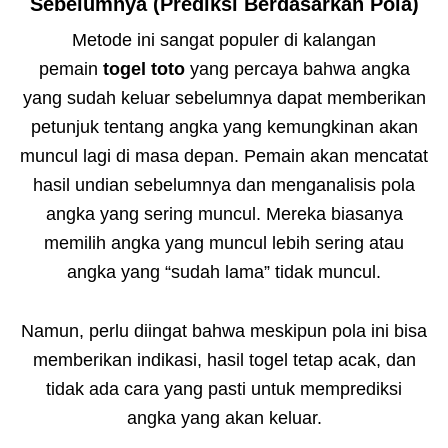
Sebelumnya (Prediksi Berdasarkan Pola)
Metode ini sangat populer di kalangan
pemain
togel toto
yang percaya bahwa angka
yang sudah keluar sebelumnya dapat memberikan
petunjuk tentang angka yang kemungkinan akan
muncul lagi di masa depan. Pemain akan mencatat
hasil undian sebelumnya dan menganalisis pola
angka yang sering muncul. Mereka biasanya
memilih angka yang muncul lebih sering atau
angka yang “sudah lama” tidak muncul.
Namun, perlu diingat bahwa meskipun pola ini bisa
memberikan indikasi, hasil togel tetap acak, dan
tidak ada cara yang pasti untuk memprediksi
angka yang akan keluar.