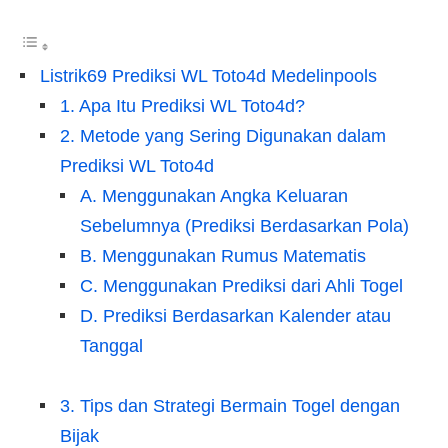
Listrik69 Prediksi WL Toto4d Medelinpools
1. Apa Itu Prediksi WL Toto4d?
2. Metode yang Sering Digunakan dalam
Prediksi WL Toto4d
A. Menggunakan Angka Keluaran
Sebelumnya (Prediksi Berdasarkan Pola)
B. Menggunakan Rumus Matematis
C. Menggunakan Prediksi dari Ahli Togel
D. Prediksi Berdasarkan Kalender atau
Tanggal
3. Tips dan Strategi Bermain Togel dengan
Bijak