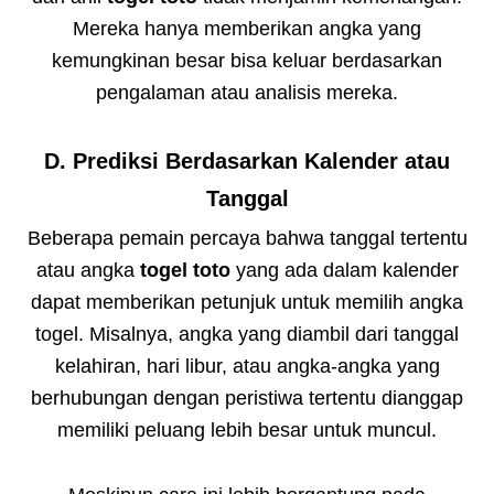
Mereka hanya memberikan angka yang
kemungkinan besar bisa keluar berdasarkan
pengalaman atau analisis mereka.
D.
Prediksi Berdasarkan Kalender atau
Tanggal
Beberapa pemain percaya bahwa tanggal tertentu
atau angka
togel toto
yang ada dalam kalender
dapat memberikan petunjuk untuk memilih angka
togel. Misalnya, angka yang diambil dari tanggal
kelahiran, hari libur, atau angka-angka yang
berhubungan dengan peristiwa tertentu dianggap
memiliki peluang lebih besar untuk muncul.