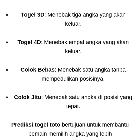
Togel 3D
: Menebak tiga angka yang akan
keluar.
Togel 4D
: Menebak empat angka yang akan
keluar.
Colok Bebas
: Menebak satu angka tanpa
mempedulikan posisinya.
Colok Jitu
: Menebak satu angka di posisi yang
tepat.
Prediksi togel toto
bertujuan untuk membantu
pemain memilih angka yang lebih