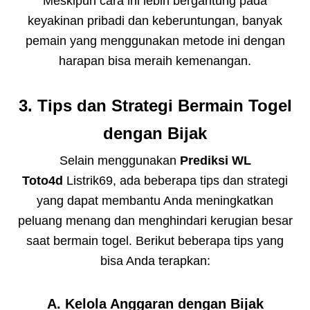
Meskipun cara ini lebih bergantung pada
keyakinan pribadi dan keberuntungan, banyak
pemain yang menggunakan metode ini dengan
harapan bisa meraih kemenangan.
3. Tips dan Strategi Bermain Togel
dengan Bijak
Selain menggunakan
Prediksi WL
Toto4d
Listrik69, ada beberapa tips dan strategi
yang dapat membantu Anda meningkatkan
peluang menang dan menghindari kerugian besar
saat bermain togel. Berikut beberapa tips yang
bisa Anda terapkan:
A.
Kelola Anggaran dengan Bijak