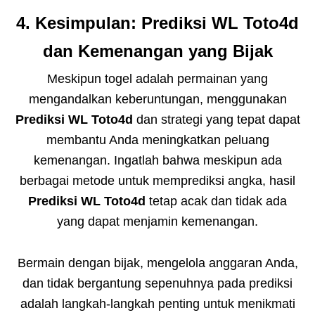
4. Kesimpulan:
Prediksi WL Toto4d
dan Kemenangan yang Bijak
Meskipun togel adalah permainan yang
mengandalkan keberuntungan, menggunakan
Prediksi WL Toto4d
dan strategi yang tepat dapat
membantu Anda meningkatkan peluang
kemenangan. Ingatlah bahwa meskipun ada
berbagai metode untuk memprediksi angka, hasil
Prediksi WL Toto4d
tetap acak dan tidak ada
yang dapat menjamin kemenangan.
Bermain dengan bijak, mengelola anggaran Anda,
dan tidak bergantung sepenuhnya pada prediksi
adalah langkah-langkah penting untuk menikmati