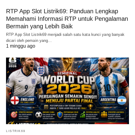
RTP App Slot Listrik69: Panduan Lengkap
Memahami Informasi RTP untuk Pengalaman
Bermain yang Lebih Baik
RTP App Slot Listrik69 menjadi salah satu kata kunci yang banyak
dicari oleh pemain yang…
1 minggu ago
LISTRIK69