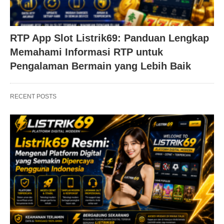
RTP App Slot Listrik69: Panduan Lengkap
Memahami Informasi RTP untuk
Pengalaman Bermain yang Lebih Baik
RECENT POSTS