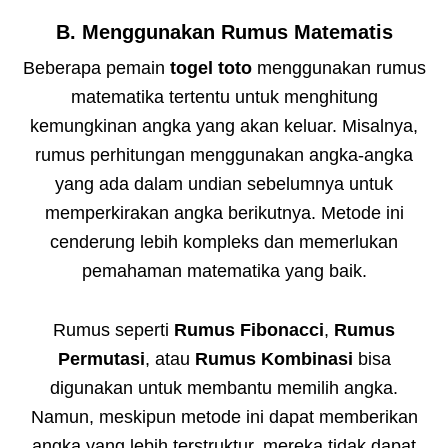
B.
Menggunakan Rumus Matematis
Beberapa pemain
togel toto
menggunakan rumus
matematika tertentu untuk menghitung
kemungkinan angka yang akan keluar. Misalnya,
rumus perhitungan menggunakan angka-angka
yang ada dalam undian sebelumnya untuk
memperkirakan angka berikutnya. Metode ini
cenderung lebih kompleks dan memerlukan
pemahaman matematika yang baik.
Rumus seperti
Rumus Fibonacci
,
Rumus
Permutasi
, atau
Rumus Kombinasi
bisa
digunakan untuk membantu memilih angka.
Namun, meskipun metode ini dapat memberikan
angka yang lebih terstruktur, mereka tidak dapat