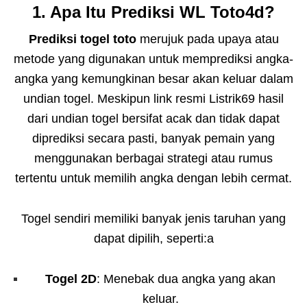
1. Apa Itu Prediksi WL Toto4d?
Prediksi togel toto
merujuk pada upaya atau
metode yang digunakan untuk memprediksi angka-
angka yang kemungkinan besar akan keluar dalam
undian togel. Meskipun link resmi Listrik69 hasil
dari undian togel bersifat acak dan tidak dapat
diprediksi secara pasti, banyak pemain yang
menggunakan berbagai strategi atau rumus
tertentu untuk memilih angka dengan lebih cermat.
Togel sendiri memiliki banyak jenis taruhan yang
dapat dipilih, seperti:a
Togel 2D
: Menebak dua angka yang akan
keluar.