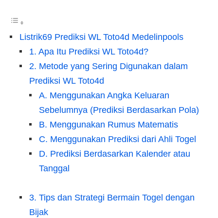
Listrik69 Prediksi WL Toto4d Medelinpools
1. Apa Itu Prediksi WL Toto4d?
2. Metode yang Sering Digunakan dalam
Prediksi WL Toto4d
A. Menggunakan Angka Keluaran
Sebelumnya (Prediksi Berdasarkan Pola)
B. Menggunakan Rumus Matematis
C. Menggunakan Prediksi dari Ahli Togel
D. Prediksi Berdasarkan Kalender atau
Tanggal
3. Tips dan Strategi Bermain Togel dengan
Bijak