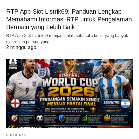
RTP App Slot Listrik69: Panduan Lengkap
Memahami Informasi RTP untuk Pengalaman
Bermain yang Lebih Baik
RTP App Slot Listrik69 menjadi salah satu kata kunci yang banyak
dicari oleh pemain yang…
2 minggu ago
LISTRIK69