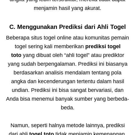
menjamin hasil yang akurat.
C.
Menggunakan Prediksi dari Ahli Togel
Beberapa situs togel online atau komunitas pemain
togel sering kali memberikan
prediksi togel
toto
yang dibuat oleh “ahli togel” atau prediktor
yang sudah berpengalaman. Prediksi ini biasanya
berdasarkan analisis mendalam tentang pola
angka dan kecenderungan tertentu dalam hasil
undian. Prediksi ini bisa sangat bervariasi, dan
Anda bisa menemui banyak sumber yang berbeda-
beda.
Namun, seperti halnya metode lainnya, prediksi
dari ahli
togel toto
tidak menjamin kemenangan.