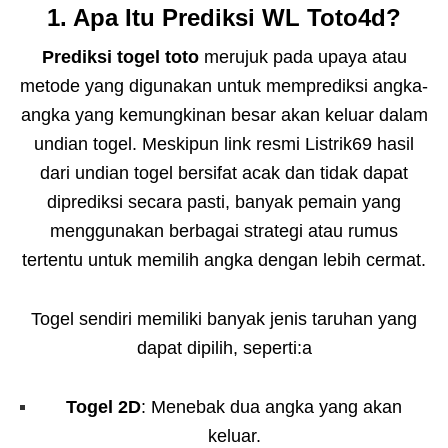
1. Apa Itu Prediksi WL Toto4d?
Prediksi togel toto
merujuk pada upaya atau
metode yang digunakan untuk memprediksi angka-
angka yang kemungkinan besar akan keluar dalam
undian togel. Meskipun link resmi Listrik69 hasil
dari undian togel bersifat acak dan tidak dapat
diprediksi secara pasti, banyak pemain yang
menggunakan berbagai strategi atau rumus
tertentu untuk memilih angka dengan lebih cermat.
Togel sendiri memiliki banyak jenis taruhan yang
dapat dipilih, seperti:a
Togel 2D
: Menebak dua angka yang akan
keluar.