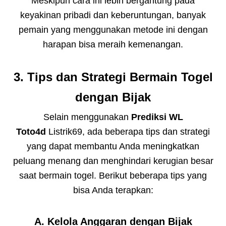
Meskipun cara ini lebih bergantung pada
keyakinan pribadi dan keberuntungan, banyak
pemain yang menggunakan metode ini dengan
harapan bisa meraih kemenangan.
3. Tips dan Strategi Bermain Togel
dengan Bijak
Selain menggunakan
Prediksi WL
Toto4d
Listrik69, ada beberapa tips dan strategi
yang dapat membantu Anda meningkatkan
peluang menang dan menghindari kerugian besar
saat bermain togel. Berikut beberapa tips yang
bisa Anda terapkan:
A.
Kelola Anggaran dengan Bijak