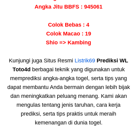
Angka Jitu BBFS : 945061
Colok Bebas : 4
Colok Macao : 19
Shio => Kambing
Kunjungi juga Situs Resmi
Listrik69
Prediksi WL
Toto4d
berbagai teknik yang digunakan untuk
memprediksi angka-angka togel, serta tips yang
dapat membantu Anda bermain dengan lebih bijak
dan meningkatkan peluang menang. Kami akan
mengulas tentang jenis taruhan, cara kerja
prediksi, serta tips praktis untuk meraih
kemenangan di dunia togel.