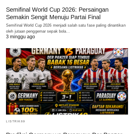
Semifinal World Cup 2026: Persaingan
Semakin Sengit Menuju Partai Final
Semifinal World Cup 2026 menjadi salah satu fase paling dinantikan
oleh jutaan penggemar sepak bola…
3 minggu ago
LISTRIK69