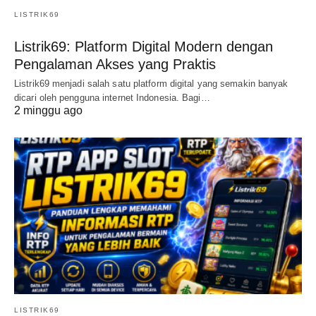
LISTRIK69
Listrik69: Platform Digital Modern dengan
Pengalaman Akses yang Praktis
Listrik69 menjadi salah satu platform digital yang semakin banyak
dicari oleh pengguna internet Indonesia. Bagi…
2 minggu ago
LISTRIK69