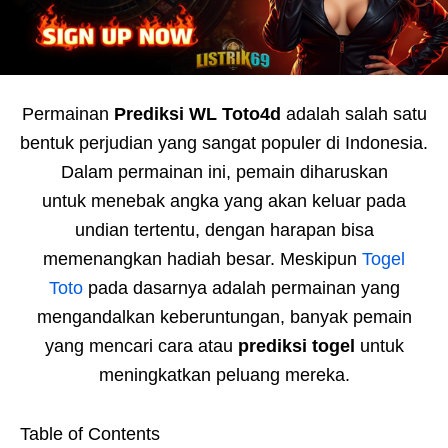
Permainan
Prediksi WL Toto4d
adalah salah satu
bentuk perjudian yang sangat populer di Indonesia.
Dalam permainan ini, pemain diharuskan
untuk menebak angka yang akan keluar pada
undian tertentu, dengan harapan bisa
memenangkan hadiah besar. Meskipun
Togel
Toto
pada dasarnya adalah permainan yang
mengandalkan keberuntungan, banyak pemain
yang mencari cara atau
prediksi togel
untuk
meningkatkan peluang mereka.
Table of Contents