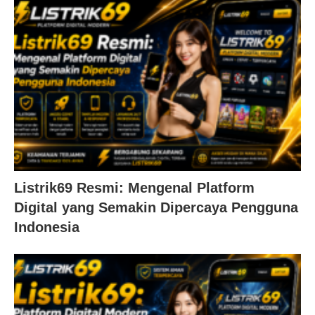
Listrik69 Resmi: Mengenal Platform
Digital yang Semakin Dipercaya Pengguna
Indonesia