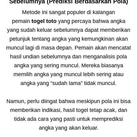
Sebelumnya (Prediksi Berdasarkan Pola)
Metode ini sangat populer di kalangan
pemain
togel toto
yang percaya bahwa angka
yang sudah keluar sebelumnya dapat memberikan
petunjuk tentang angka yang kemungkinan akan
muncul lagi di masa depan. Pemain akan mencatat
hasil undian sebelumnya dan menganalisis pola
angka yang sering muncul. Mereka biasanya
memilih angka yang muncul lebih sering atau
angka yang “sudah lama” tidak muncul.
Namun, perlu diingat bahwa meskipun pola ini bisa
memberikan indikasi, hasil togel tetap acak, dan
tidak ada cara yang pasti untuk memprediksi
angka yang akan keluar.