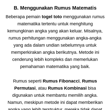
B.
Menggunakan Rumus Matematis
Beberapa pemain
togel toto
menggunakan rumus
matematika tertentu untuk menghitung
kemungkinan angka yang akan keluar. Misalnya,
rumus perhitungan menggunakan angka-angka
yang ada dalam undian sebelumnya untuk
memperkirakan angka berikutnya. Metode ini
cenderung lebih kompleks dan memerlukan
pemahaman matematika yang baik.
Rumus seperti
Rumus Fibonacci
,
Rumus
Permutasi
, atau
Rumus Kombinasi
bisa
digunakan untuk membantu memilih angka.
Namun, meskipun metode ini dapat memberikan
angka yang lebih terstruktur, mereka tidak dapat