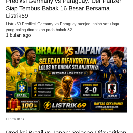
Prediksi Germany vs Paraguay: Der Panzer
Siap Tembus Babak 16 Besar Bersama
Listrik69
Listrik69 Prediksi Germany vs Paraguay menjadi salah satu laga
yang paling dinantikan pada babak 32…
1 bulan ago
LISTRIK69
Prediksi Brazil vs Japan: Selecao Difavoritkan