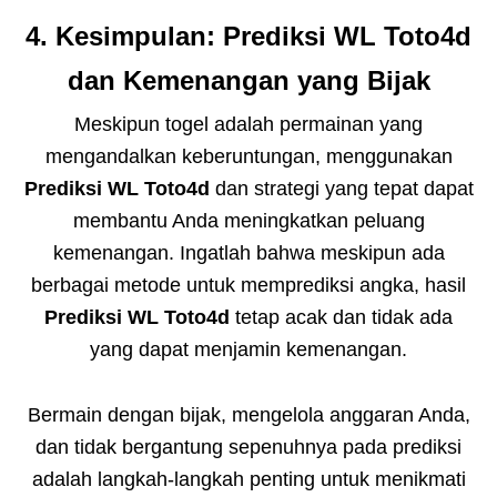
4. Kesimpulan:
Prediksi WL Toto4d
dan Kemenangan yang Bijak
Meskipun togel adalah permainan yang
mengandalkan keberuntungan, menggunakan
Prediksi WL Toto4d
dan strategi yang tepat dapat
membantu Anda meningkatkan peluang
kemenangan. Ingatlah bahwa meskipun ada
berbagai metode untuk memprediksi angka, hasil
Prediksi WL Toto4d
tetap acak dan tidak ada
yang dapat menjamin kemenangan.
Bermain dengan bijak, mengelola anggaran Anda,
dan tidak bergantung sepenuhnya pada prediksi
adalah langkah-langkah penting untuk menikmati