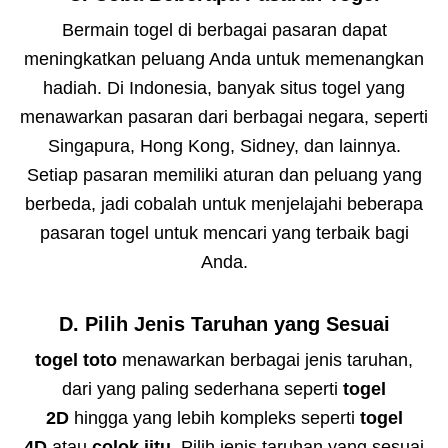
Bermain togel di berbagai pasaran dapat
meningkatkan peluang Anda untuk memenangkan
hadiah. Di Indonesia, banyak situs togel yang
menawarkan pasaran dari berbagai negara, seperti
Singapura, Hong Kong, Sidney, dan lainnya.
Setiap pasaran memiliki aturan dan peluang yang
berbeda, jadi cobalah untuk menjelajahi beberapa
pasaran togel untuk mencari yang terbaik bagi
Anda.
D.
Pilih Jenis Taruhan yang Sesuai
togel toto
menawarkan berbagai jenis taruhan,
dari yang paling sederhana seperti
togel
2D
hingga yang lebih kompleks seperti
togel
4D
atau
colok jitu
. Pilih jenis taruhan yang sesuai