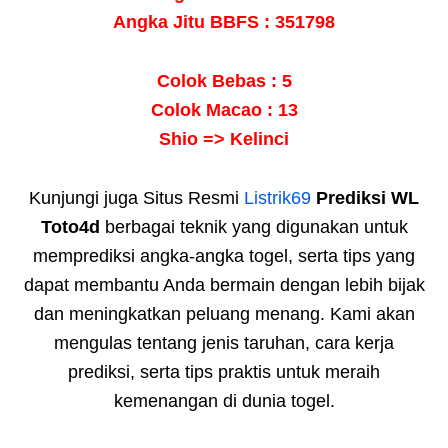
Angka Jitu BBFS : 351798
Colok Bebas : 5
Colok Macao : 13
Shio => Kelinci
Kunjungi juga Situs Resmi
Listrik69
Prediksi WL
Toto4d
berbagai teknik yang digunakan untuk
memprediksi angka-angka togel, serta tips yang
dapat membantu Anda bermain dengan lebih bijak
dan meningkatkan peluang menang. Kami akan
mengulas tentang jenis taruhan, cara kerja
prediksi, serta tips praktis untuk meraih
kemenangan di dunia togel.