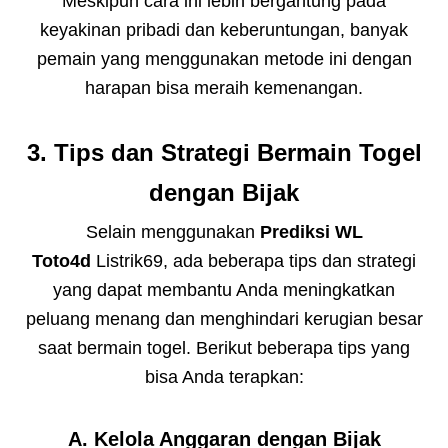
Meskipun cara ini lebih bergantung pada
keyakinan pribadi dan keberuntungan, banyak
pemain yang menggunakan metode ini dengan
harapan bisa meraih kemenangan.
3. Tips dan Strategi Bermain Togel
dengan Bijak
Selain menggunakan
Prediksi WL
Toto4d
Listrik69, ada beberapa tips dan strategi
yang dapat membantu Anda meningkatkan
peluang menang dan menghindari kerugian besar
saat bermain togel. Berikut beberapa tips yang
bisa Anda terapkan:
A.
Kelola Anggaran dengan Bijak