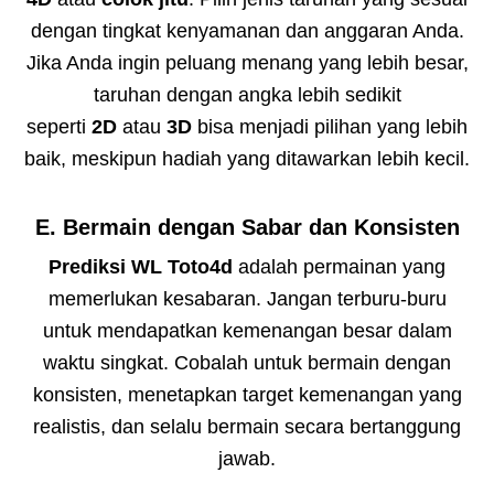
dengan tingkat kenyamanan dan anggaran Anda.
Jika Anda ingin peluang menang yang lebih besar,
taruhan dengan angka lebih sedikit
seperti
2D
atau
3D
bisa menjadi pilihan yang lebih
baik, meskipun hadiah yang ditawarkan lebih kecil.
E.
Bermain dengan Sabar dan Konsisten
Prediksi WL Toto4d
adalah permainan yang
memerlukan kesabaran. Jangan terburu-buru
untuk mendapatkan kemenangan besar dalam
waktu singkat. Cobalah untuk bermain dengan
konsisten, menetapkan target kemenangan yang
realistis, dan selalu bermain secara bertanggung
jawab.