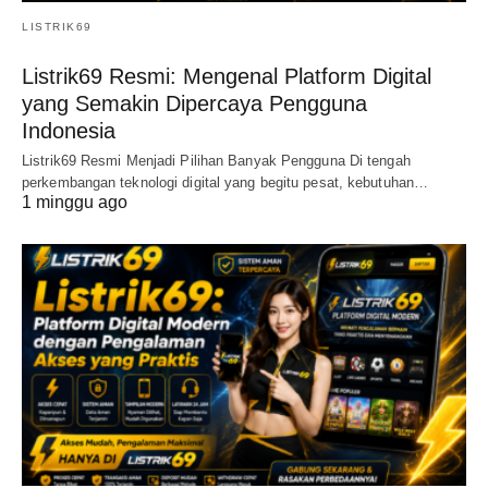
LISTRIK69
Listrik69 Resmi: Mengenal Platform Digital
yang Semakin Dipercaya Pengguna
Indonesia
Listrik69 Resmi Menjadi Pilihan Banyak Pengguna Di tengah
perkembangan teknologi digital yang begitu pesat, kebutuhan…
1 minggu ago