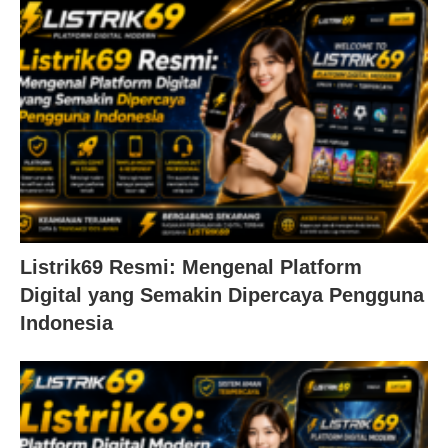
Listrik69 Resmi: Mengenal Platform
Digital yang Semakin Dipercaya Pengguna
Indonesia