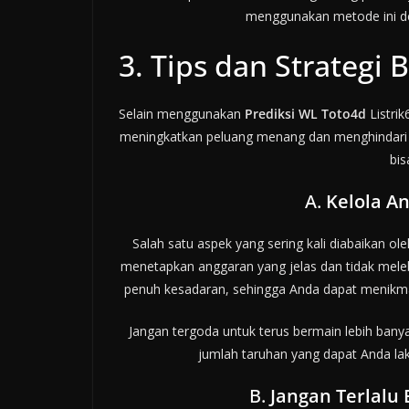
menggunakan metode ini d
3. Tips dan Strategi
Selain menggunakan
Prediksi WL Toto4d
Listri
meningkatkan peluang menang dan menghindari ke
bis
A.
Kelola A
Salah satu aspek yang sering kali diabaikan o
menetapkan anggaran yang jelas dan tidak meleb
penuh kesadaran, sehingga Anda dapat menikmat
Jangan tergoda untuk terus bermain lebih bany
jumlah taruhan yang dapat Anda la
B.
Jangan Terlalu 