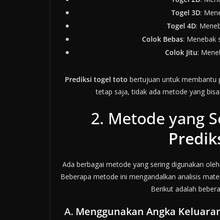
Togel 3D
: Men
Togel 4D
: Meneb
Colok Bebas
: Menebak 
Colok Jitu
: Meneb
Prediksi togel toto
bertujuan untuk membantu p
tetap saja, tidak ada metode yang b
2. Metode yang 
Predik
Ada berbagai metode yang sering digunakan oleh
Beberapa metode ini mengandalkan analisis matema
Berikut adalah bebe
A.
Menggunakan Angka Keluaran 