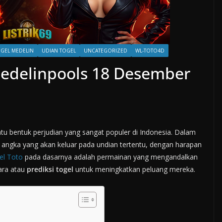
GEL MEDELIN
UDIAN TOGEL
UNCATEGORIZED
WL-TOTO4D
Medelinpools 18 Desember
tu bentuk perjudian yang sangat populer di Indonesia. Dalam
 angka yang akan keluar pada undian tertentu, dengan harapan
el Toto
pada dasarnya adalah permainan yang mengandalkan
ara atau
prediksi togel
untuk meningkatkan peluang mereka.