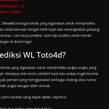
lok Macao : 23
Shio => Babi
L Toto4d
berbagai teknik yang digunakan untuk memprediksi
ntu Anda bermain dengan lebih bijak dan meningkatkan peluang
uhan, cara kerja prediksi, serta tips praktis untuk meraih
ngan di dunia togel.
rediksi WL Toto4d?
etode yang digunakan untuk memprediksi angka-angka yang
 Meskipun link resmi Listrik69 hasil dari undian togel bersifat
banyak pemain yang menggunakan berbagai strategi atau rumus
ilih angka dengan lebih cermat.
 jenis taruhan yang dapat dipilih, seperti:a
ebak dua angka yang akan keluar.