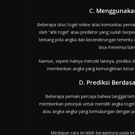
C.
Menggunakan 
Beberapa situs togel online atau komunitas pemai
oleh “ahli togel” atau prediktor yang sudah berp
tentang pola angka dan kecenderungan tertentu da
bisa menemui ban
Namun, seperti halnya metode lainnya, prediksi da
memberikan angka yang kemungkinan besar b
D.
Prediksi Berdas
Beberapa pemain percaya bahwa tanggal ter
memberikan petunjuk untuk memilih angka togel. M
atau angka-angka yang berhubungan dengan peri
Meskipun cara ini lebih bergantung pada k