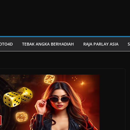
OTO4D
TEBAK ANGKA BERHADIAH
RAJA PARLAY ASIA
S