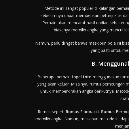
Metode ini sangat populer di kalangan pema
sebelumnya dapat memberikan petunjuk tentan
Pemain akan mencatat hasil undian sebelumny
biasanya memilih angka yang muncul leb
Namun, perlu diingat bahwa meskipun pola ini bisa
yang pasti untuk me
B.
Mengguna
Beberapa pemain
togel toto
menggunakan rumus
yang akan keluar. Misalnya, rumus perhitunga
untuk memperkirakan angka berikutnya. Metod
mate
Rumus seperti
Rumus Fibonacci
,
Rumus Permut
memilih angka. Namun, meskipun metode ini dapat
menjami