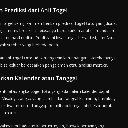
Prediksi dari Ahli Togel
n togel sering kali memberikan
prediksi togel toto
yang dibuat
engalaman. Prediksi ini biasanya berdasarkan analisis mendalam
lam hasil undian. Prediksi ini bisa sangat bervariasi, dan Anda
yak sumber yang berbeda-beda.
ri ahli
togel toto
tidak menjamin kemenangan. Mereka hanya
isa keluar berdasarkan pengalaman atau analisis mereka.
arkan Kalender atau Tanggal
tentu atau angka
togel toto
yang ada dalam kalender dapat
isalnya, angka yang diambil dari tanggal kelahiran, hari libur,
stiwa tertentu dianggap memiliki peluang lebih besar untuk
muncul.
eyakinan pribadi dan keberuntungan, banyak pemain yang