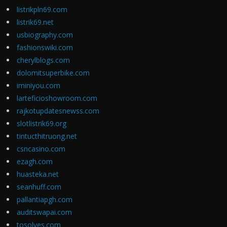
listrikpln69.com
listrik69.net
usbiography.com
fashionswiki.com
cherylblogs.com
dolomitsuperbike.com
iminiyou.com
larteficioshowroom.com
rajkotupdatesnewss.com
slotlistrik69.org
tintucthitruong.net
csncasino.com
ezagh.com
huasteka.net
seanhuff.com
pallantiapgh.com
auditswapai.com
tosolves.com