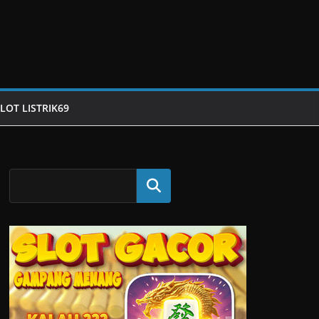
LOT LISTRIK69
Cari