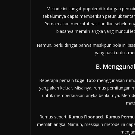
Metode ini sangat populer di kalangan pema
sebelumnya dapat memberikan petunjuk tentan
Pemain akan mencatat hasil undian sebelumny
biasanya memilih angka yang muncul leb
Namun, perlu diingat bahwa meskipun pola ini bisa
yang pasti untuk me
B.
Mengguna
Beberapa pemain
togel toto
menggunakan rumus
yang akan keluar. Misalnya, rumus perhitunga
untuk memperkirakan angka berikutnya. Metod
mate
Rumus seperti
Rumus Fibonacci
,
Rumus Permut
memilih angka. Namun, meskipun metode ini dapat
menjami