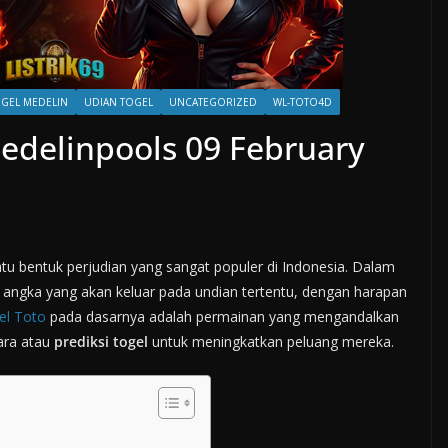
GEL MEDELIN
UDIAN TOGEL
UNCATEGORIZED
WL-TOTO4D
edelinpools 09 February
tu bentuk perjudian yang sangat populer di Indonesia. Dalam
 angka yang akan keluar pada undian tertentu, dengan harapan
el Toto
pada dasarnya adalah permainan yang mengandalkan
ara atau
prediksi togel
untuk meningkatkan peluang mereka.