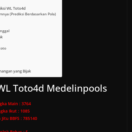
iksi WL Toto4d
nya (Prediksi Berdasarkan Pola)
anggal
ak
toto
nangan yang Bijak
i WL Toto4d Medelinpools
gka Main : 3764
gka Ikut : 1085
 Jitu BBFS : 785140
olok Bebas : 5