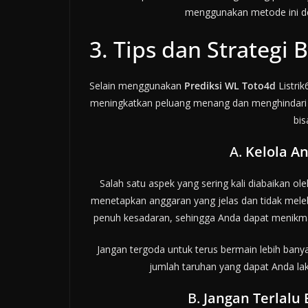
menggunakan metode ini d
3. Tips dan Strategi
Selain menggunakan
Prediksi WL Toto4d
Listri
meningkatkan peluang menang dan menghindari ke
bis
A.
Kelola A
Salah satu aspek yang sering kali diabaikan o
menetapkan anggaran yang jelas dan tidak meleb
penuh kesadaran, sehingga Anda dapat menikmat
Jangan tergoda untuk terus bermain lebih bany
jumlah taruhan yang dapat Anda la
B.
Jangan Terlalu 