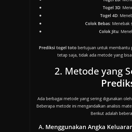
Togel 3D
: Men
Togel 4D
: Meneb
Colok Bebas
: Menebak 
Colok Jitu
: Meneb
Prediksi togel toto
bertujuan untuk membantu p
tetap saja, tidak ada metode yang b
2. Metode yang 
Predik
Ada berbagai metode yang sering digunakan oleh
Beberapa metode ini mengandalkan analisis matema
Berikut adalah bebe
A.
Menggunakan Angka Keluaran 