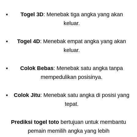
Togel 3D
: Menebak tiga angka yang akan
keluar.
Togel 4D
: Menebak empat angka yang akan
keluar.
Colok Bebas
: Menebak satu angka tanpa
mempedulikan posisinya.
Colok Jitu
: Menebak satu angka di posisi yang
tepat.
Prediksi togel toto
bertujuan untuk membantu
pemain memilih angka yang lebih