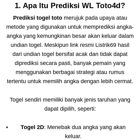
1. Apa Itu Prediksi WL Toto4d?
Prediksi togel toto
merujuk pada upaya atau
metode yang digunakan untuk memprediksi angka-
angka yang kemungkinan besar akan keluar dalam
undian togel. Meskipun link resmi Listrik69 hasil
dari undian togel bersifat acak dan tidak dapat
diprediksi secara pasti, banyak pemain yang
menggunakan berbagai strategi atau rumus
tertentu untuk memilih angka dengan lebih cermat.
Togel sendiri memiliki banyak jenis taruhan yang
dapat dipilih, seperti:
Togel 2D
: Menebak dua angka yang akan
keluar.