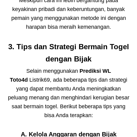
Meskipun cara ini lebih bergantung pada
keyakinan pribadi dan keberuntungan, banyak
pemain yang menggunakan metode ini dengan
harapan bisa meraih kemenangan.
3. Tips dan Strategi Bermain Togel
dengan Bijak
Selain menggunakan
Prediksi WL
Toto4d
Listrik69, ada beberapa tips dan strategi
yang dapat membantu Anda meningkatkan
peluang menang dan menghindari kerugian besar
saat bermain togel. Berikut beberapa tips yang
bisa Anda terapkan:
A.
Kelola Anggaran dengan Bijak