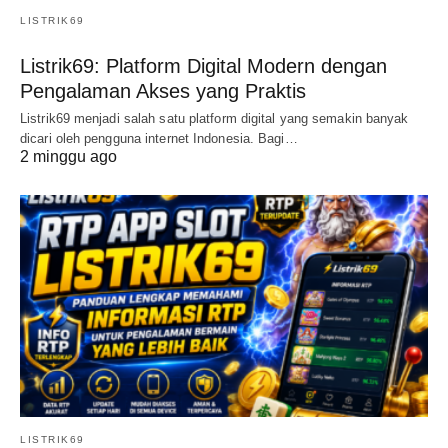
LISTRIK69
Listrik69: Platform Digital Modern dengan
Pengalaman Akses yang Praktis
Listrik69 menjadi salah satu platform digital yang semakin banyak
dicari oleh pengguna internet Indonesia. Bagi…
2 minggu ago
LISTRIK69