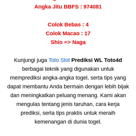
Angka Jitu BBFS : 974081
Colok Bebas : 4
Colok Macao : 17
Shio => Naga
Kunjungi juga
Toto Slot
Prediksi WL Toto4d
berbagai teknik yang digunakan untuk
memprediksi angka-angka togel, serta tips yang
dapat membantu Anda bermain dengan lebih bijak
dan meningkatkan peluang menang. Kami akan
mengulas tentang jenis taruhan, cara kerja
prediksi, serta tips praktis untuk meraih
kemenangan di dunia togel.