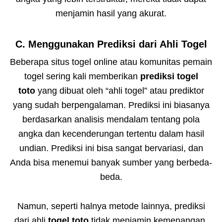
menjamin hasil yang akurat.
C.
Menggunakan Prediksi dari Ahli Togel
Beberapa situs togel online atau komunitas pemain
togel sering kali memberikan
prediksi togel
toto
yang dibuat oleh “ahli togel” atau prediktor
yang sudah berpengalaman. Prediksi ini biasanya
berdasarkan analisis mendalam tentang pola
angka dan kecenderungan tertentu dalam hasil
undian. Prediksi ini bisa sangat bervariasi, dan
Anda bisa menemui banyak sumber yang berbeda-
beda.
Namun, seperti halnya metode lainnya, prediksi
dari ahli
togel toto
tidak menjamin kemenangan.