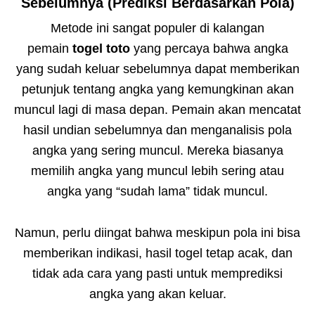
Sebelumnya (Prediksi Berdasarkan Pola)
Metode ini sangat populer di kalangan
pemain
togel toto
yang percaya bahwa angka
yang sudah keluar sebelumnya dapat memberikan
petunjuk tentang angka yang kemungkinan akan
muncul lagi di masa depan. Pemain akan mencatat
hasil undian sebelumnya dan menganalisis pola
angka yang sering muncul. Mereka biasanya
memilih angka yang muncul lebih sering atau
angka yang “sudah lama” tidak muncul.
Namun, perlu diingat bahwa meskipun pola ini bisa
memberikan indikasi, hasil togel tetap acak, dan
tidak ada cara yang pasti untuk memprediksi
angka yang akan keluar.