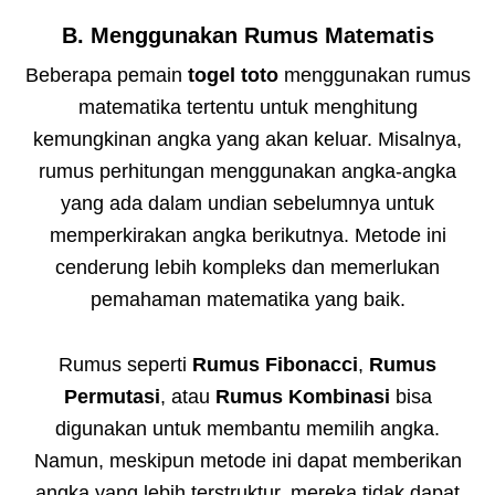
B.
Menggunakan Rumus Matematis
Beberapa pemain
togel toto
menggunakan rumus
matematika tertentu untuk menghitung
kemungkinan angka yang akan keluar. Misalnya,
rumus perhitungan menggunakan angka-angka
yang ada dalam undian sebelumnya untuk
memperkirakan angka berikutnya. Metode ini
cenderung lebih kompleks dan memerlukan
pemahaman matematika yang baik.
Rumus seperti
Rumus Fibonacci
,
Rumus
Permutasi
, atau
Rumus Kombinasi
bisa
digunakan untuk membantu memilih angka.
Namun, meskipun metode ini dapat memberikan
angka yang lebih terstruktur, mereka tidak dapat