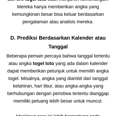
Mereka hanya memberikan angka yang
kemungkinan besar bisa keluar berdasarkan
pengalaman atau analisis mereka.
D.
Prediksi Berdasarkan Kalender atau
Tanggal
Beberapa pemain percaya bahwa tanggal tertentu
atau angka
togel toto
yang ada dalam kalender
dapat memberikan petunjuk untuk memilih angka
togel. Misalnya, angka yang diambil dari tanggal
kelahiran, hari libur, atau angka-angka yang
berhubungan dengan peristiwa tertentu dianggap
memiliki peluang lebih besar untuk muncul.