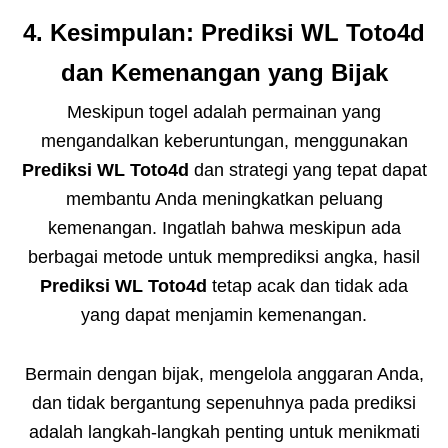
4. Kesimpulan:
Prediksi WL Toto4d
dan Kemenangan yang Bijak
Meskipun togel adalah permainan yang
mengandalkan keberuntungan, menggunakan
Prediksi WL Toto4d
dan strategi yang tepat dapat
membantu Anda meningkatkan peluang
kemenangan. Ingatlah bahwa meskipun ada
berbagai metode untuk memprediksi angka, hasil
Prediksi WL Toto4d
tetap acak dan tidak ada
yang dapat menjamin kemenangan.
Bermain dengan bijak, mengelola anggaran Anda,
dan tidak bergantung sepenuhnya pada prediksi
adalah langkah-langkah penting untuk menikmati