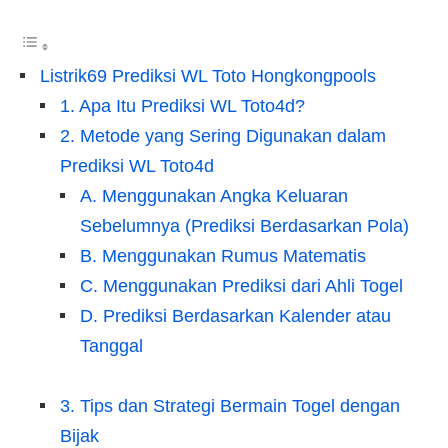
Listrik69 Prediksi WL Toto Hongkongpools
1. Apa Itu Prediksi WL Toto4d?
2. Metode yang Sering Digunakan dalam
Prediksi WL Toto4d
A. Menggunakan Angka Keluaran
Sebelumnya (Prediksi Berdasarkan Pola)
B. Menggunakan Rumus Matematis
C. Menggunakan Prediksi dari Ahli Togel
D. Prediksi Berdasarkan Kalender atau
Tanggal
3. Tips dan Strategi Bermain Togel dengan
Bijak