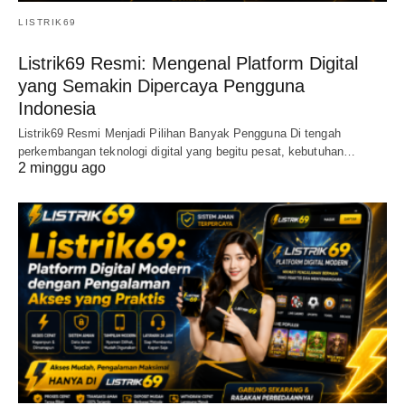
LISTRIK69
Listrik69 Resmi: Mengenal Platform Digital
yang Semakin Dipercaya Pengguna
Indonesia
Listrik69 Resmi Menjadi Pilihan Banyak Pengguna Di tengah
perkembangan teknologi digital yang begitu pesat, kebutuhan…
2 minggu ago