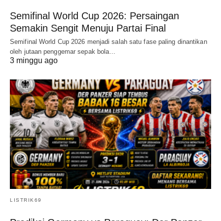
Semifinal World Cup 2026: Persaingan
Semakin Sengit Menuju Partai Final
Semifinal World Cup 2026 menjadi salah satu fase paling dinantikan
oleh jutaan penggemar sepak bola…
3 minggu ago
LISTRIK69