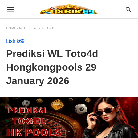
HOMEPAGE
WL-TOTO4D
Listrik69
Prediksi WL Toto4d
Hongkongpools 29
January 2026