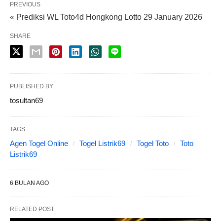
PREVIOUS
« Prediksi WL Toto4d Hongkong Lotto 29 January 2026
SHARE
PUBLISHED BY
tosultan69
TAGS:
Agen Togel Online
Togel Listrik69
Togel Toto
Toto
Listrik69
6 BULAN AGO
RELATED POST