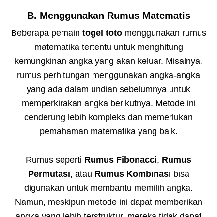
B.
Menggunakan Rumus Matematis
Beberapa pemain
togel toto
menggunakan rumus
matematika tertentu untuk menghitung
kemungkinan angka yang akan keluar. Misalnya,
rumus perhitungan menggunakan angka-angka
yang ada dalam undian sebelumnya untuk
memperkirakan angka berikutnya. Metode ini
cenderung lebih kompleks dan memerlukan
pemahaman matematika yang baik.
Rumus seperti
Rumus Fibonacci
,
Rumus
Permutasi
, atau
Rumus Kombinasi
bisa
digunakan untuk membantu memilih angka.
Namun, meskipun metode ini dapat memberikan
angka yang lebih terstruktur, mereka tidak dapat