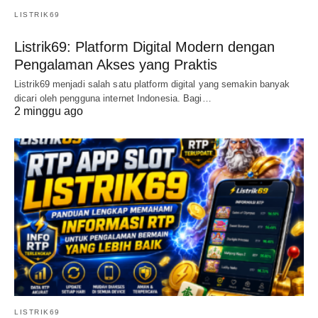
LISTRIK69
Listrik69: Platform Digital Modern dengan
Pengalaman Akses yang Praktis
Listrik69 menjadi salah satu platform digital yang semakin banyak
dicari oleh pengguna internet Indonesia. Bagi…
2 minggu ago
LISTRIK69