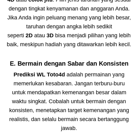
dengan tingkat kenyamanan dan anggaran Anda.
Jika Anda ingin peluang menang yang lebih besar,
taruhan dengan angka lebih sedikit
seperti
2D
atau
3D
bisa menjadi pilihan yang lebih
baik, meskipun hadiah yang ditawarkan lebih kecil.
E.
Bermain dengan Sabar dan Konsisten
Prediksi WL Toto4d
adalah permainan yang
memerlukan kesabaran. Jangan terburu-buru
untuk mendapatkan kemenangan besar dalam
waktu singkat. Cobalah untuk bermain dengan
konsisten, menetapkan target kemenangan yang
realistis, dan selalu bermain secara bertanggung
jawab.