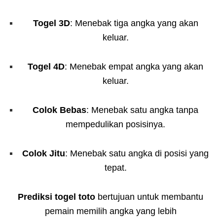
Togel 3D
: Menebak tiga angka yang akan
keluar.
Togel 4D
: Menebak empat angka yang akan
keluar.
Colok Bebas
: Menebak satu angka tanpa
mempedulikan posisinya.
Colok Jitu
: Menebak satu angka di posisi yang
tepat.
Prediksi togel toto
bertujuan untuk membantu
pemain memilih angka yang lebih