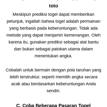
toto
Meskipun prediksi togel dapat memberikan
petunjuk, ingatlah bahwa togel adalah permainan
yang berbasis pada keberuntungan. Tidak ada
metode yang dapat menjamin kemenangan. Oleh
karena itu, gunakan prediksi sebagai alat bantu
dan bukan sebagai patokan utama dalam
menentukan angka.
Cobalah untuk bermain dengan pola taruhan yang
lebih terstruktur, seperti memilih angka secara
acak atau berdasarkan keberuntungan Anda
sendiri.
C.
Coba Beberapa Pasaran Togel