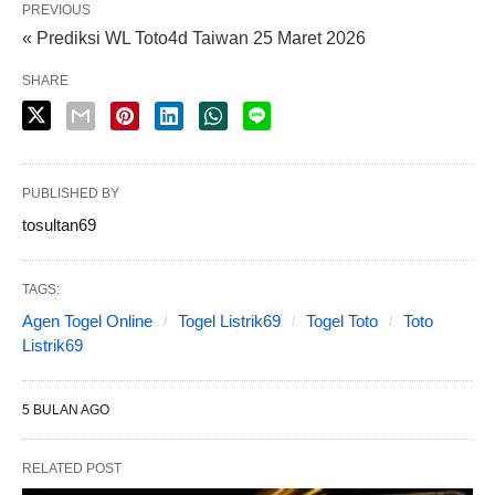
PREVIOUS
« Prediksi WL Toto4d Taiwan 25 Maret 2026
SHARE
PUBLISHED BY
tosultan69
TAGS:
Agen Togel Online
Togel Listrik69
Togel Toto
Toto
Listrik69
5 BULAN AGO
RELATED POST