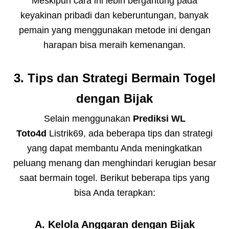
Meskipun cara ini lebih bergantung pada
keyakinan pribadi dan keberuntungan, banyak
pemain yang menggunakan metode ini dengan
harapan bisa meraih kemenangan.
3. Tips dan Strategi Bermain Togel
dengan Bijak
Selain menggunakan
Prediksi WL
Toto4d
Listrik69, ada beberapa tips dan strategi
yang dapat membantu Anda meningkatkan
peluang menang dan menghindari kerugian besar
saat bermain togel. Berikut beberapa tips yang
bisa Anda terapkan:
A.
Kelola Anggaran dengan Bijak