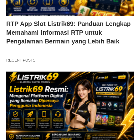
RTP App Slot Listrik69: Panduan Lengkap
Memahami Informasi RTP untuk
Pengalaman Bermain yang Lebih Baik
RECENT POSTS