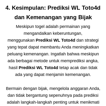
4. Kesimpulan:
Prediksi WL Toto4d
dan Kemenangan yang Bijak
Meskipun togel adalah permainan yang
mengandalkan keberuntungan,
menggunakan
Prediksi WL Toto4d
dan strategi
yang tepat dapat membantu Anda meningkatkan
peluang kemenangan. Ingatlah bahwa meskipun
ada berbagai metode untuk memprediksi angka,
hasil
Prediksi WL Toto4d
tetap acak dan tidak
ada yang dapat menjamin kemenangan.
Bermain dengan bijak, mengelola anggaran Anda,
dan tidak bergantung sepenuhnya pada prediksi
adalah langkah-langkah penting untuk menikmati