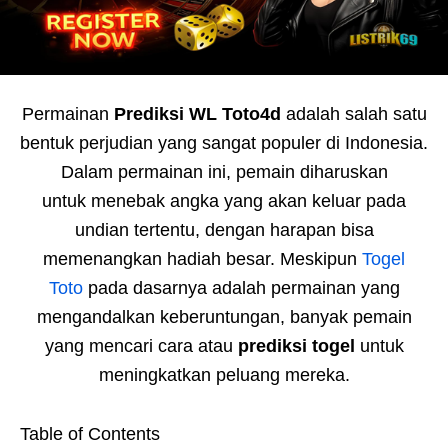
Permainan
Prediksi WL Toto4d
adalah salah satu
bentuk perjudian yang sangat populer di Indonesia.
Dalam permainan ini, pemain diharuskan
untuk menebak angka yang akan keluar pada
undian tertentu, dengan harapan bisa
memenangkan hadiah besar. Meskipun
Togel
Toto
pada dasarnya adalah permainan yang
mengandalkan keberuntungan, banyak pemain
yang mencari cara atau
prediksi togel
untuk
meningkatkan peluang mereka.
Table of Contents