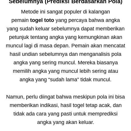
Sebelumnya (Prediksi Berdasarkan Pola)
Metode ini sangat populer di kalangan
pemain
togel toto
yang percaya bahwa angka
yang sudah keluar sebelumnya dapat memberikan
petunjuk tentang angka yang kemungkinan akan
muncul lagi di masa depan. Pemain akan mencatat
hasil undian sebelumnya dan menganalisis pola
angka yang sering muncul. Mereka biasanya
memilih angka yang muncul lebih sering atau
angka yang “sudah lama” tidak muncul.
Namun, perlu diingat bahwa meskipun pola ini bisa
memberikan indikasi, hasil togel tetap acak, dan
tidak ada cara yang pasti untuk memprediksi
angka yang akan keluar.