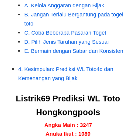
A. Kelola Anggaran dengan Bijak
B. Jangan Terlalu Bergantung pada togel
toto
C. Coba Beberapa Pasaran Togel
D. Pilih Jenis Taruhan yang Sesuai
E. Bermain dengan Sabar dan Konsisten
4. Kesimpulan: Prediksi WL Toto4d dan
Kemenangan yang Bijak
Listrik69 Prediksi WL Toto
Hongkongpools
Angka Main : 3247
Angka Ikut : 1089