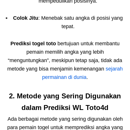
mempedulikan posisinya.
Colok Jitu
: Menebak satu angka di posisi yang
tepat.
Prediksi togel toto
bertujuan untuk membantu
pemain memilih angka yang lebih
“menguntungkan”, meskipun tetap saja, tidak ada
metode yang bisa menjamin kemenangan
sejarah
permainan di dunia
.
2. Metode yang Sering Digunakan
dalam
Prediksi WL Toto4d
Ada berbagai metode yang sering digunakan oleh
para pemain togel untuk memprediksi angka yang