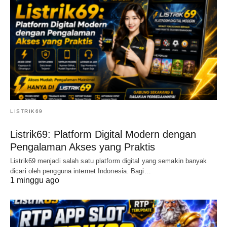
LISTRIK69
Listrik69: Platform Digital Modern dengan
Pengalaman Akses yang Praktis
Listrik69 menjadi salah satu platform digital yang semakin banyak
dicari oleh pengguna internet Indonesia. Bagi…
1 minggu ago