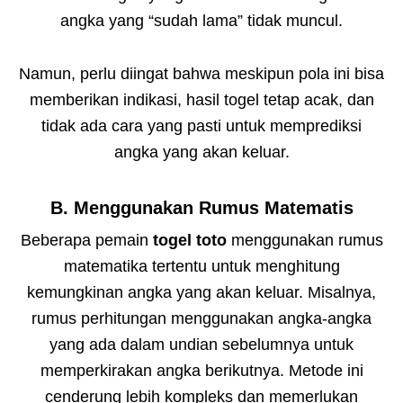
angka yang “sudah lama” tidak muncul.
Namun, perlu diingat bahwa meskipun pola ini bisa
memberikan indikasi, hasil togel tetap acak, dan
tidak ada cara yang pasti untuk memprediksi
angka yang akan keluar.
B.
Menggunakan Rumus Matematis
Beberapa pemain
togel toto
menggunakan rumus
matematika tertentu untuk menghitung
kemungkinan angka yang akan keluar. Misalnya,
rumus perhitungan menggunakan angka-angka
yang ada dalam undian sebelumnya untuk
memperkirakan angka berikutnya. Metode ini
cenderung lebih kompleks dan memerlukan