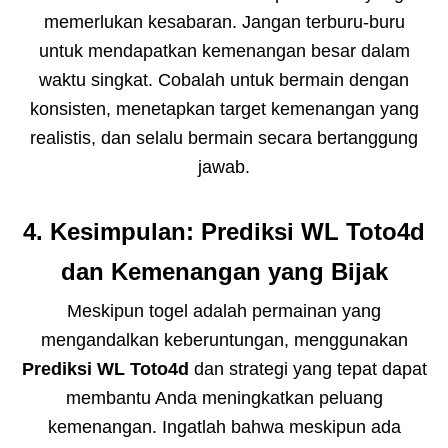
memerlukan kesabaran. Jangan terburu-buru
untuk mendapatkan kemenangan besar dalam
waktu singkat. Cobalah untuk bermain dengan
konsisten, menetapkan target kemenangan yang
realistis, dan selalu bermain secara bertanggung
jawab.
4. Kesimpulan:
Prediksi WL Toto4d
dan Kemenangan yang Bijak
Meskipun togel adalah permainan yang
mengandalkan keberuntungan, menggunakan
Prediksi WL Toto4d
dan strategi yang tepat dapat
membantu Anda meningkatkan peluang
kemenangan. Ingatlah bahwa meskipun ada