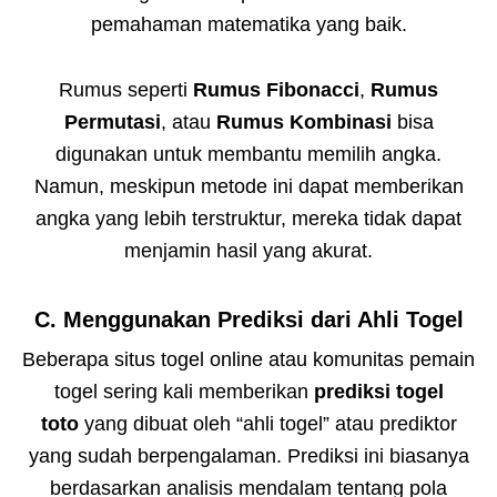
pemahaman matematika yang baik.
Rumus seperti
Rumus Fibonacci
,
Rumus
Permutasi
, atau
Rumus Kombinasi
bisa
digunakan untuk membantu memilih angka.
Namun, meskipun metode ini dapat memberikan
angka yang lebih terstruktur, mereka tidak dapat
menjamin hasil yang akurat.
C.
Menggunakan Prediksi dari Ahli Togel
Beberapa situs togel online atau komunitas pemain
togel sering kali memberikan
prediksi togel
toto
yang dibuat oleh “ahli togel” atau prediktor
yang sudah berpengalaman. Prediksi ini biasanya
berdasarkan analisis mendalam tentang pola