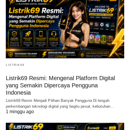
LISTRIK69
Listrik69 Resmi: Mengenal Platform Digital
yang Semakin Dipercaya Pengguna
Indonesia
Listrik69 Resmi Menjadi Pilihan Banyak Pengguna Di tengah
perkembangan teknologi digital yang begitu pesat, kebutuhan…
1 minggu ago