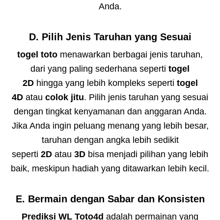
Anda.
D.
Pilih Jenis Taruhan yang Sesuai
togel toto
menawarkan berbagai jenis taruhan,
dari yang paling sederhana seperti
togel
2D
hingga yang lebih kompleks seperti
togel
4D
atau
colok jitu
. Pilih jenis taruhan yang sesuai
dengan tingkat kenyamanan dan anggaran Anda.
Jika Anda ingin peluang menang yang lebih besar,
taruhan dengan angka lebih sedikit
seperti
2D
atau
3D
bisa menjadi pilihan yang lebih
baik, meskipun hadiah yang ditawarkan lebih kecil.
E.
Bermain dengan Sabar dan Konsisten
Prediksi WL Toto4d
adalah permainan yang