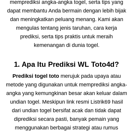
memprediksi angka-angka togel, serta tips yang
dapat membantu Anda bermain dengan lebih bijak
dan meningkatkan peluang menang. Kami akan
mengulas tentang jenis taruhan, cara kerja
prediksi, serta tips praktis untuk meraih
kemenangan di dunia togel.
1. Apa Itu Prediksi WL Toto4d?
Prediksi togel toto
merujuk pada upaya atau
metode yang digunakan untuk memprediksi angka-
angka yang kemungkinan besar akan keluar dalam
undian togel. Meskipun link resmi Listrik69 hasil
dari undian togel bersifat acak dan tidak dapat
diprediksi secara pasti, banyak pemain yang
menggunakan berbagai strategi atau rumus