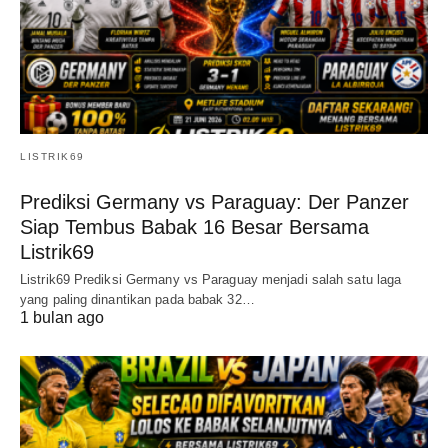
LISTRIK69
Prediksi Germany vs Paraguay: Der Panzer
Siap Tembus Babak 16 Besar Bersama
Listrik69
Listrik69 Prediksi Germany vs Paraguay menjadi salah satu laga
yang paling dinantikan pada babak 32…
1 bulan ago