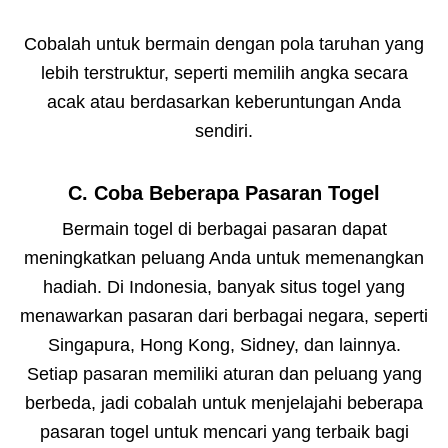
Cobalah untuk bermain dengan pola taruhan yang
lebih terstruktur, seperti memilih angka secara
acak atau berdasarkan keberuntungan Anda
sendiri.
C.
Coba Beberapa Pasaran Togel
Bermain togel di berbagai pasaran dapat
meningkatkan peluang Anda untuk memenangkan
hadiah. Di Indonesia, banyak situs togel yang
menawarkan pasaran dari berbagai negara, seperti
Singapura, Hong Kong, Sidney, dan lainnya.
Setiap pasaran memiliki aturan dan peluang yang
berbeda, jadi cobalah untuk menjelajahi beberapa
pasaran togel untuk mencari yang terbaik bagi