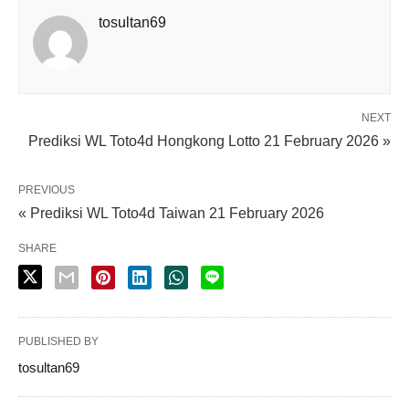
tosultan69
NEXT
Prediksi WL Toto4d Hongkong Lotto 21 February 2026 »
PREVIOUS
« Prediksi WL Toto4d Taiwan 21 February 2026
SHARE
PUBLISHED BY
tosultan69