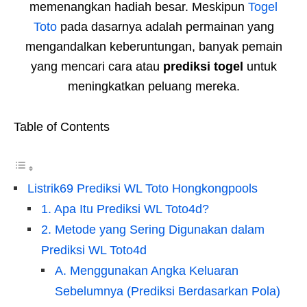
memenangkan hadiah besar. Meskipun
Togel
Toto
pada dasarnya adalah permainan yang
mengandalkan keberuntungan, banyak pemain
yang mencari cara atau
prediksi togel
untuk
meningkatkan peluang mereka.
Table of Contents
Listrik69 Prediksi WL Toto Hongkongpools
1. Apa Itu Prediksi WL Toto4d?
2. Metode yang Sering Digunakan dalam
Prediksi WL Toto4d
A. Menggunakan Angka Keluaran
Sebelumnya (Prediksi Berdasarkan Pola)