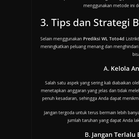
menggunakan metode ini d
3. Tips dan Strategi
Selain menggunakan
Prediksi WL Toto4d
Listri
meningkatkan peluang menang dan menghindari ke
bis
A.
Kelola A
Salah satu aspek yang sering kali diabaikan o
menetapkan anggaran yang jelas dan tidak meleb
penuh kesadaran, sehingga Anda dapat menikmat
Jangan tergoda untuk terus bermain lebih bany
jumlah taruhan yang dapat Anda la
B.
Jangan Terlalu 