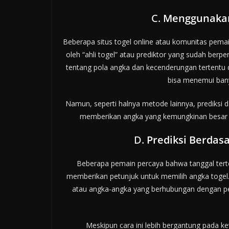
C.
Menggunakan 
Beberapa situs togel online atau komunitas pemai
oleh “ahli togel” atau prediktor yang sudah berp
tentang pola angka dan kecenderungan tertentu da
bisa menemui ban
Namun, seperti halnya metode lainnya, prediksi da
memberikan angka yang kemungkinan besar b
D.
Prediksi Berdas
Beberapa pemain percaya bahwa tanggal ter
memberikan petunjuk untuk memilih angka togel. M
atau angka-angka yang berhubungan dengan peri
Meskipun cara ini lebih bergantung pada k