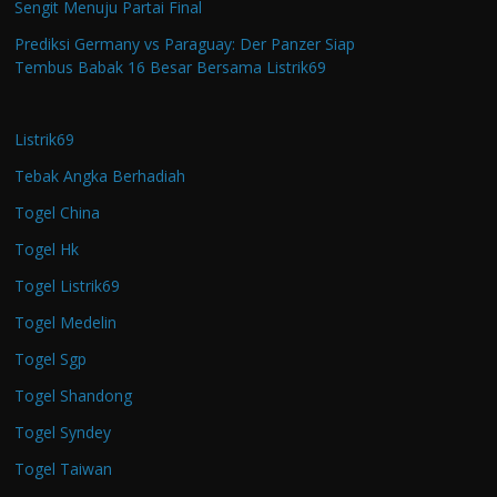
Sengit Menuju Partai Final
Prediksi Germany vs Paraguay: Der Panzer Siap
Tembus Babak 16 Besar Bersama Listrik69
Listrik69
Tebak Angka Berhadiah
Togel China
Togel Hk
Togel Listrik69
Togel Medelin
Togel Sgp
Togel Shandong
Togel Syndey
Togel Taiwan