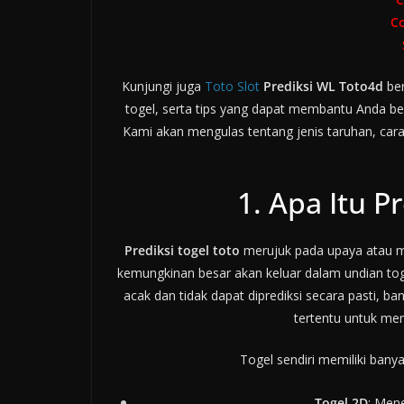
Co
Kunjungi juga
Toto Slot
Prediksi WL Toto4d
be
togel, serta tips yang dapat membantu Anda b
Kami akan mengulas tentang jenis taruhan, cara 
1. Apa Itu P
Prediksi togel toto
merujuk pada upaya atau m
kemungkinan besar akan keluar dalam undian togel.
acak dan tidak dapat diprediksi secara pasti, 
tertentu untuk mem
Togel sendiri memiliki banyak
Togel 2D
: Men