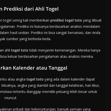
Prediksi dari Ahli Togel
n togel sering kali memberikan
prediksi togel toto
yang dibuat
engalaman. Prediksi ini biasanya berdasarkan analisis mendalam
lam hasil undian. Prediksi ini bisa sangat bervariasi, dan Anda
yak sumber yang berbeda-beda.
ri ahli
togel toto
tidak menjamin kemenangan. Mereka hanya
isa keluar berdasarkan pengalaman atau analisis mereka.
arkan Kalender atau Tanggal
tentu atau angka
togel toto
yang ada dalam kalender dapat
isalnya, angka yang diambil dari tanggal kelahiran, hari libur,
stiwa tertentu dianggap memiliki peluang lebih besar untuk
muncul.
eyakinan pribadi dan keberuntungan, banyak pemain yang