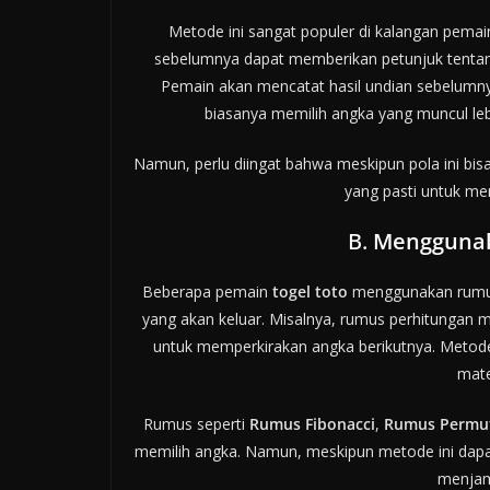
Metode ini sangat populer di kalangan pema
sebelumnya dapat memberikan petunjuk tentan
Pemain akan mencatat hasil undian sebelumny
biasanya memilih angka yang muncul leb
Namun, perlu diingat bahwa meskipun pola ini bisa
yang pasti untuk me
B.
Mengguna
Beberapa pemain
togel toto
menggunakan rumus
yang akan keluar. Misalnya, rumus perhitunga
untuk memperkirakan angka berikutnya. Metod
mate
Rumus seperti
Rumus Fibonacci
,
Rumus Permut
memilih angka. Namun, meskipun metode ini dapat
menjami