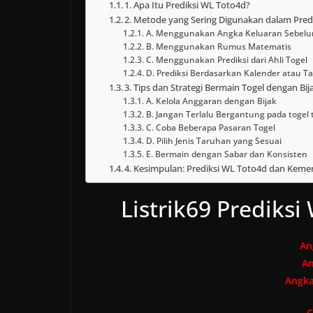
1. Apa Itu Prediksi WL Toto4d?
2. Metode yang Sering Digunakan dalam Pred
A. Menggunakan Angka Keluaran Sebelum
B. Menggunakan Rumus Matematis
C. Menggunakan Prediksi dari Ahli Togel
D. Prediksi Berdasarkan Kalender atau T
3. Tips dan Strategi Bermain Togel dengan Bij
A. Kelola Anggaran dengan Bijak
B. Jangan Terlalu Bergantung pada togel 
C. Coba Beberapa Pasaran Togel
D. Pilih Jenis Taruhan yang Sesuai
E. Bermain dengan Sabar dan Konsisten
4. Kesimpulan: Prediksi WL Toto4d dan Keme
Listrik69 Prediks
An
An
Angka
C