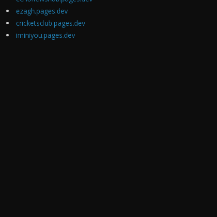
ezagh.pages.dev
cricketsclub.pages.dev
iminiyou.pages.dev